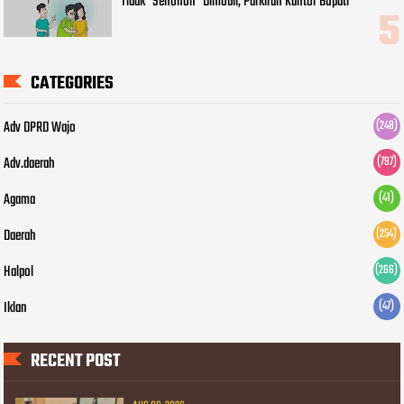
Tidak "Senonoh" Dimobil, Parkiran Kantor Bupati
CATEGORIES
Adv DPRD Wajo
(248)
Adv.daerah
(797)
Agama
(41)
Daerah
(254)
Halpol
(266)
Iklan
(47)
RECENT POST