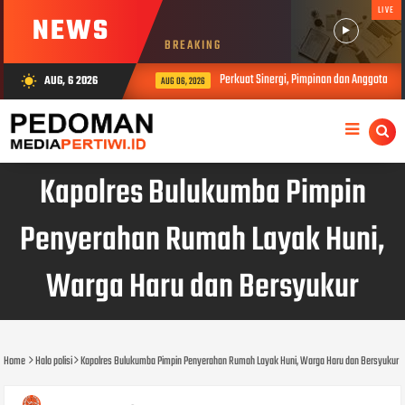
LIVE
NEWS
BREAKING
Perkuat Sinergi, Pimpinan dan Anggota DPR
AUG, 6 2026
wb_sunny
AUG 06, 2026
Kapolres Bulukumba Pimpin
Penyerahan Rumah Layak Huni,
Warga Haru dan Bersyukur
Home
Halo polisi
Kapolres Bulukumba Pimpin Penyerahan Rumah Layak Huni, Warga Haru dan Bersyukur