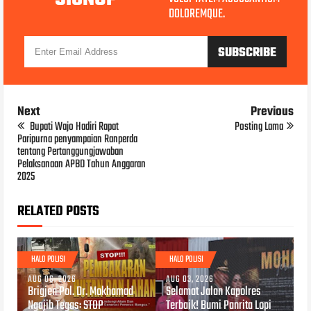
DOLOREMQUE.
Next
Previous
Bupati Wajo Hadiri Rapat
Posting Lama
Paripurna penyampaian Ranperda
tentang Pertanggungjawaban
Pelaksanaan APBD Tahun Anggaran
2025
RELATED POSTS
HALO POLISI
HALO POLISI
AUG 06, 2026
AUG 03, 2026
Brigjen Pol. Dr. Mokhamad
Selamat Jalan Kapolres
Ngajib Tegas: STOP
Terbaik! Bumi Panrita Lopi