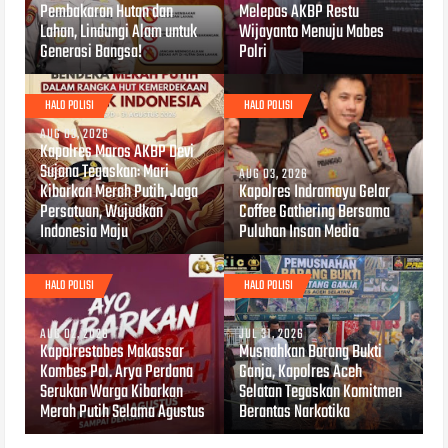
Pembakaran Hutan dan
Melepas AKBP Restu
Lahan, Lindungi Alam untuk
Wijayanto Menuju Mabes
Generasi Bangsa!
Polri
HALO POLISI
HALO POLISI
AUG 03, 2026
Kapolres Maros AKBP Devi
Sujana Tegaskan: Mari
AUG 03, 2026
Kibarkan Merah Putih, Jaga
Kapolres Indramayu Gelar
Persatuan, Wujudkan
Coffee Gathering Bersama
Indonesia Maju
Puluhan Insan Media
HALO POLISI
HALO POLISI
AUG 02, 2026
JUL 31, 2026
Kapolrestabes Makassar
Musnahkan Barang Bukti
Kombes Pol. Arya Perdana
Ganja, Kapolres Aceh
Serukan Warga Kibarkan
Selatan Tegaskan Komitmen
Merah Putih Selama Agustus
Berantas Narkotika