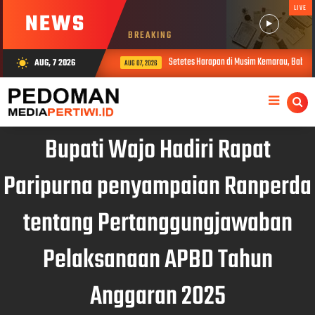
LIVE
NEWS
BREAKING
Setetes Harapan di Musim Kemarau, Babinsa 
AUG, 7 2026
wb_sunny
AUG 07, 2026
Bupati Wajo Hadiri Rapat
Paripurna penyampaian Ranperda
tentang Pertanggungjawaban
Pelaksanaan APBD Tahun
Anggaran 2025