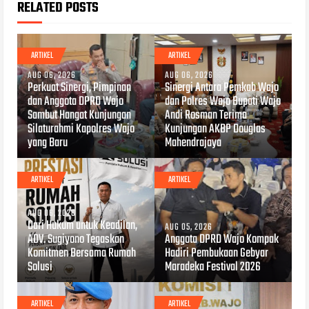
RELATED POSTS
ARTIKEL
ARTIKEL
AUG 06, 2026
AUG 06, 2026
Perkuat Sinergi, Pimpinan
Sinergi Antara Pemkab Wajo
dan Anggota DPRD Wajo
dan Polres Wajo Bupati Wajo
Sambut Hangat Kunjungan
Andi Rosman Terima
Silaturahmi Kapolres Wajo
Kunjungan AKBP Douglas
yang Baru
Mahendrajaya
ARTIKEL
ARTIKEL
AUG 06, 2026
Dari Hukum untuk Keadilan,
AUG 05, 2026
ADV. Sugiyono Tegaskan
Anggota DPRD Wajo Kompak
Komitmen Bersama Rumah
Hadiri Pembukaan Gebyar
Solusi
Maradeka Festival 2026
ARTIKEL
ARTIKEL