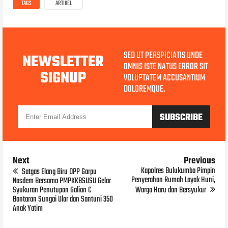
TAGS
ARTIKEL
SED UT PERSPICIATIS UNDE
NEWSLETTER
OMNIS ISTE NATUS ERROR SIT
SIGNUP
VOLUPTATEM ACCUSANTIUM
DOLOREMQUE.
Next
Previous
Kapolres Bulukumba Pimpin
Satgas Elang Biru DPP Garpu
Penyerahan Rumah Layak Huni,
Nasdem Bersama PMPKKBSUSU Gelar
Syukuran Penutupan Galian C
Warga Haru dan Bersyukur
Bantaran Sungai Ular dan Santuni 350
Anak Yatim