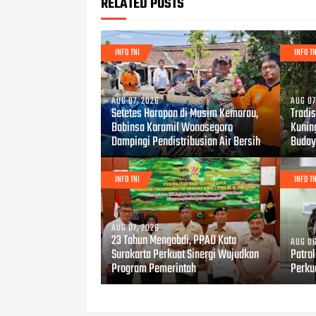
RELATED POSTS
INFO TNI
INFO TN
AUG 07, 2026
AUG 07
Setetes Harapan di Musim Kemarau,
Tradis
Babinsa Koramil Wonosegoro
Kunin
Dampingi Pendistribusian Air Bersih
Buday
INFO TNI
INFO TN
AUG 07, 2026
23 Tahun Mengabdi, PPAD Kota
AUG 06
Surakarta Perkuat Sinergi Wujudkan
Patro
Program Pemerintah
Perku