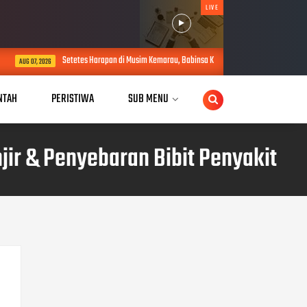
LIVE
Setetes Harapan di Musim Kemarau, Babinsa Koramil Wonosegoro Dampingi Pe
AUG 07, 2026
NTAH
PERISTIWA
SUB MENU
jir & Penyebaran Bibit Penyakit