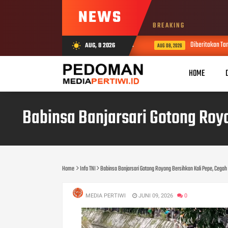
NEWS
BREAKING
 Makassar Hadirkan Keseruan Bahari untuk Masyarakat
Diberitakan Tanpa
AUG, 8 2026
wb_sunny
AUG 08, 2026
HOME
Babinsa Banjarsari Gotong Royo
Home
Info TNI
Babinsa Banjarsari Gotong Royong Bersihkan Kali Pepe, Cegah 
MEDIA PERTIWI
JUNI 09, 2026
0