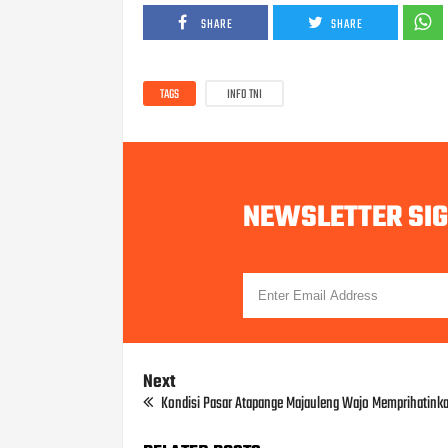
SHARE
SHARE
TAGS
INFO TNI
NEWSLETTER SI
Next
Kondisi Pasar Atapange Majauleng Wajo Memprihatink