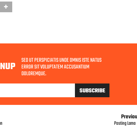
SED UT PERSPICIATIS UNDE OMNIS ISTE NATUS
GNUP
ERROR SIT VOLUPTATEM ACCUSANTIUM
DOLOREMQUE.
Previo
an
Posting Lama