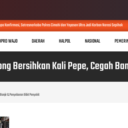
 Konfirmasi, Satresnarkoba Polres Cimahi dan Yayasan Ultra Jadi Korban Narasi Sepihak
DPRD WAJO
DAERAH
HALPOL
NASIONAL
PEMERI
ng Bersihkan Kali Pepe, Cegah Ban
Banjir & Penyebaran Bibit Penyakit