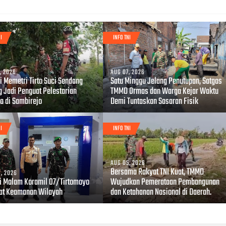
I
INFO TNI
, 2026
AUG 07, 2026
i Memetri Tirto Suci Sendang
Satu Minggu Jelang Penutupan, Satgas
g Jadi Penguat Pelestarian
TMMD Ormas dan Warga Kejar Waktu
a di Sambirejo
Demi Tuntaskan Sasaran Fisik
I
INFO TNI
AUG 05, 2026
Bersama Rakyat TNI Kuat, TMMD
, 2026
li Malam Koramil 07/Tirtomoyo
Wujudkan Pemerataan Pembangunan
at Keamanan Wilayah
dan Ketahanan Nasional di Daerah.