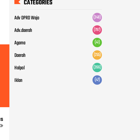
CATEGORIES
Adv DPRD Wajo
(248)
Adv.daerah
(797)
Agama
(41)
Daerah
(255)
Halpol
(266)
Iklan
(47)
us