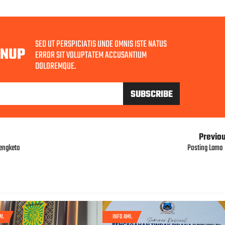
SED UT PERSPICIATIS UNDE OMNIS ISTE NATUS
GNUP
ERROR SIT VOLUPTATEM ACCUSANTIUM
DOLOREMQUE.
Previo
engketa
Posting Lama
I.
INFO AMI.