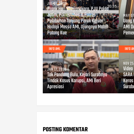
JUL 01, 2026
Prank Hari Bhayangkara, PJU Polda
Jatim, Polrestabes & Polres
MAY 07
Pelabuhan Tanjung Perak Keluar
Uang 
Hadapi Massa AMI, Ujungnya Malah
AMI D
Potong Kue
Pemer
INFO AMI.
INFO AM
NOV 25
Video
JAN 17, 2026
Tak Pandang Bulu, Kejari Surabaya
SARA 
Tindak Kasus Korupsi, AMI Beri
Keras
Apresiasi
Surab
POSTING KOMENTAR