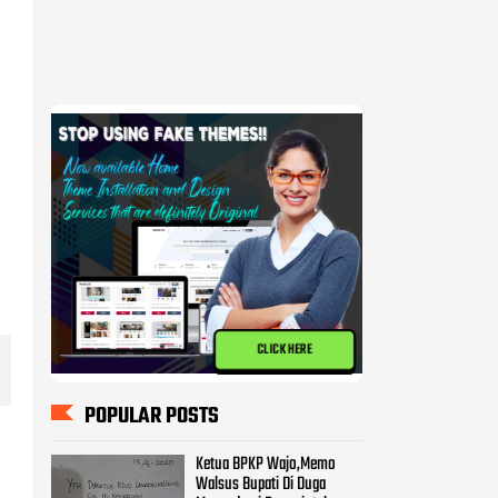
CLICK HERE
POPULAR POSTS
Ketua BPKP Wajo,Memo
Walsus Bupati Di Duga
Mencederai Pemerintahan
Pammase.
BPKP Harap KPK Turun
Memeriksa Pekerjaan Proyek
Milyaran di Kabupatan Wajo
Kasus Pembangunan Pasar
Tempe Ditangani Polda,
Diduga 8 Orang Terpanggil