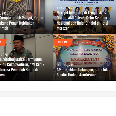
APR 25, 2026
Merajut Integritas di Tengah Arus
, 2026
Koruptor untuk Rakyat, Ketum
Digital, AMI Sukses Gelar Seminar
ukung Penuh Kebijakan
Nasional dan Halal Bihalal di Hotel
intah
Morazen
I.
INFO AMI.
, 2025
 @viralforjustice Bermuatan
Picu Kekhawatiran, AMI Kritik
SEPT 05, 2025
 Narasi Pemecah Belah di
AMI Teguhkan Dukungan, Polri Tak
aya
Sendiri Hadapi Anarkisme