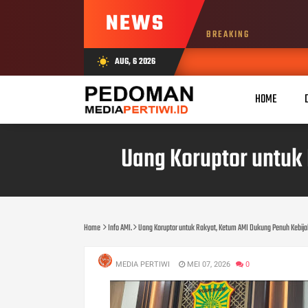
NEWS
BREAKING
AUG, 6 2026
wb_sunny
HOME
Uang Koruptor untuk
Home
Info AMI.
Uang Koruptor untuk Rakyat, Ketum AMI Dukung Penuh Kebij
MEDIA PERTIWI
MEI 07, 2026
0