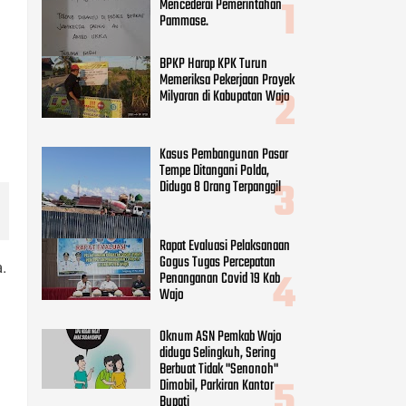
Rapat Evaluasi Pelaksanaan
Gogus Tugas Percepatan
Penanganan Covid 19 Kab
Wajo
Oknum ASN Pemkab Wajo
diduga Selingkuh, Sering
Berbuat Tidak "Senonoh"
Dimobil, Parkiran Kantor
Bupati
CATEGORIES
.
Adv DPRD Wajo
(248)
Adv.daerah
(797)
Agama
(41)
Daerah
(254)