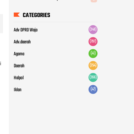
Halpol
(266)
Iklan
(47)
i