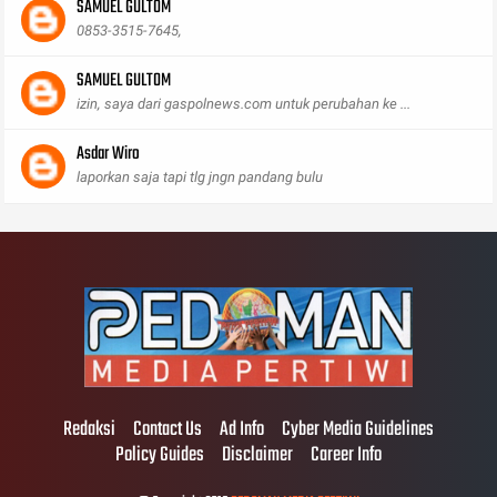
SAMUEL GULTOM
0853-3515-7645,
SAMUEL GULTOM
izin, saya dari gaspolnews.com untuk perubahan ke ...
Asdar Wiro
laporkan saja tapi tlg jngn pandang bulu
Redaksi
Contact Us
Ad Info
Cyber Media Guidelines
Policy Guides
Disclaimer
Career Info