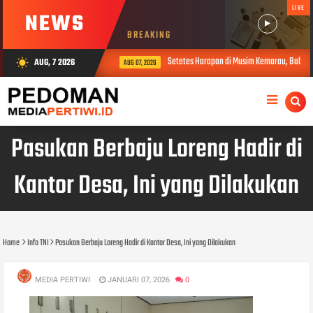
LIVE
NEWS
BREAKING
Setetes Harapan di Musim Kemarau, Babinsa
AUG, 7 2026
wb_sunny
AUG 07, 2026
Pasukan Berbaju Loreng Hadir di
Kantor Desa, Ini yang Dilakukan
Home
Info TNI
Pasukan Berbaju Loreng Hadir di Kantor Desa, Ini yang Dilakukan
MEDIA PERTIWI
JANUARI 07, 2026
0