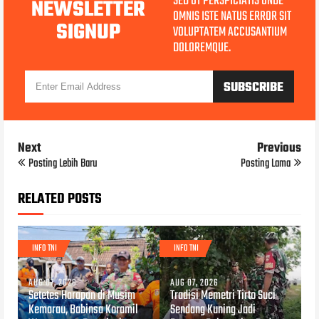
SED UT PERSPICIATIS UNDE
NEWSLETTER
OMNIS ISTE NATUS ERROR SIT
SIGNUP
VOLUPTATEM ACCUSANTIUM
DOLOREMQUE.
Next
Previous
Posting Lebih Baru
Posting Lama
RELATED POSTS
INFO TNI
INFO TNI
AUG 07, 2026
AUG 07, 2026
Setetes Harapan di Musim
Tradisi Memetri Tirto Suci
Kemarau, Babinsa Koramil
Sendang Kuning Jadi