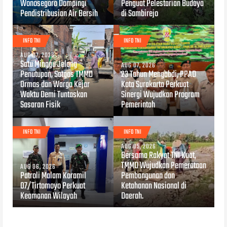
Wonosegoro Dampingi
Penguat Pelestarian Budaya
Pendistribusian Air Bersih
di Sambirejo
INFO TNI
INFO TNI
AUG 07, 2026
Satu Minggu Jelang
AUG 07, 2026
Penutupan, Satgas TMMD
23 Tahun Mengabdi, PPAD
Ormas dan Warga Kejar
Kota Surakarta Perkuat
Waktu Demi Tuntaskan
Sinergi Wujudkan Program
Sasaran Fisik
Pemerintah
INFO TNI
INFO TNI
AUG 05, 2026
Bersama Rakyat TNI Kuat,
TMMD Wujudkan Pemerataan
AUG 06, 2026
Patroli Malam Koramil
Pembangunan dan
07/Tirtomoyo Perkuat
Ketahanan Nasional di
Keamanan Wilayah
Daerah.