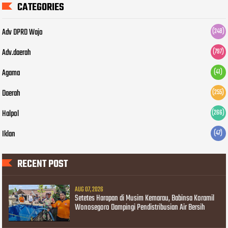
CATEGORIES
Adv DPRD Wajo
(248)
Adv.daerah
(797)
Agama
(41)
Daerah
(255)
Halpol
(266)
Iklan
(47)
RECENT POST
AUG 07, 2026
Setetes Harapan di Musim Kemarau, Babinsa Koramil
Wonosegoro Dampingi Pendistribusian Air Bersih