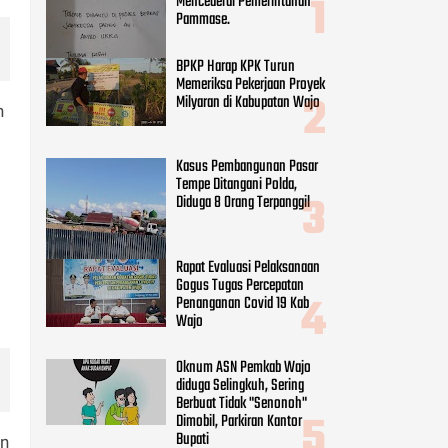
Mencederai Pemerintahan
Pammase.
BPKP Harap KPK Turun
Memeriksa Pekerjaan Proyek
Milyaran di Kabupatan Wajo
n
Kasus Pembangunan Pasar
Tempe Ditangani Polda,
Diduga 8 Orang Terpanggil
Rapat Evaluasi Pelaksanaan
Gogus Tugas Percepatan
Penanganan Covid 19 Kab
Wajo
Oknum ASN Pemkab Wajo
diduga Selingkuh, Sering
Berbuat Tidak "Senonoh"
Dimobil, Parkiran Kantor
Bupati
an