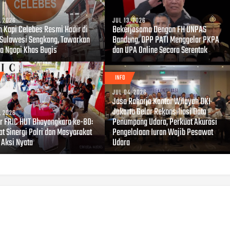
, 2026
JUL 13, 2026
 Kopi Celebes Resmi Hadir di
Bekerjasama Dengan FH UNPAS
 Sulawesi Sengkang, Tawarkan
Bandung, DPP PATI Menggelar PKPA
a Ngopi Khas Bugis
dan UPA Online Secara Serentak
INFO
JUL 04, 2026
Jasa Raharja Kantor Wilayah DKI
Jakarta Gelar Rekonsiliasi Data
, 2026
r FRIC HUT Bhayangkara ke-80:
Penumpang Udara, Perkuat Akurasi
at Sinergi Polri dan Masyarakat
Pengelolaan Iuran Wajib Pesawat
 Aksi Nyata
Udara