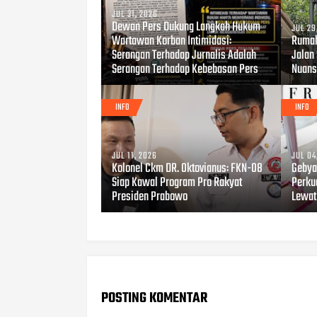
JUL 31, 2026
Dewan Pers Dukung Langkah Hukum
JUL 29
Wartawan Korban Intimidasi:
Rumah
Serangan Terhadap Jurnalis Adalah
Jalan
Serangan Terhadap Kebebasan Pers
Nuans
INFO
INFO
JUL 11, 2026
JUL 04
Kolonel Ckm DR. Oktovianus: FKN-08
Gebya
Siap Kawal Program Pro Rakyat
Perku
Presiden Prabowo
Lewat
POSTING KOMENTAR