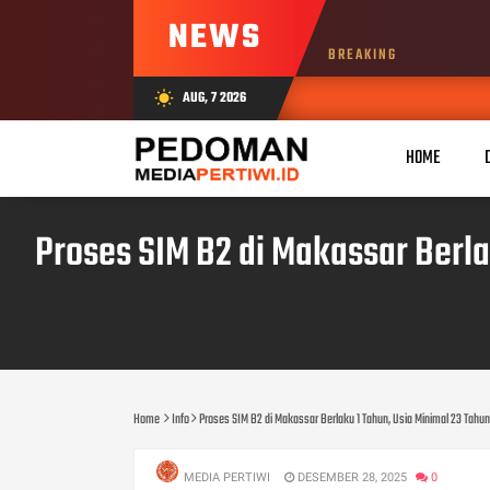
NEWS
BREAKING
AUG, 7 2026
wb_sunny
HOME
Proses SIM B2 di Makassar Berla
Home
Info
Proses SIM B2 di Makassar Berlaku 1 Tahun, Usia Minimal 23 Tahun 
MEDIA PERTIWI
DESEMBER 28, 2025
0