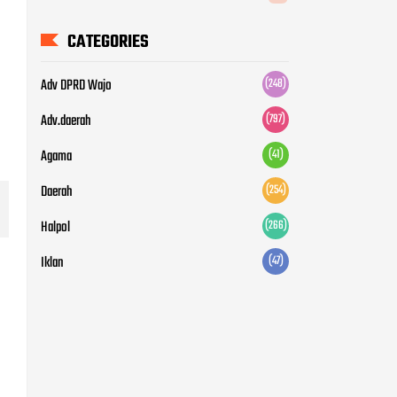
CATEGORIES
Adv DPRD Wajo
(248)
Adv.daerah
(797)
Agama
(41)
Daerah
(254)
Halpol
(266)
Iklan
(47)