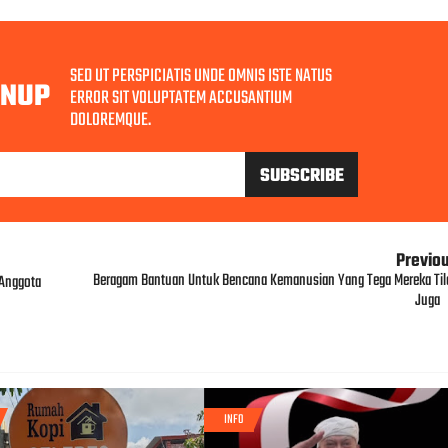
SED UT PERSPICIATIS UNDE OMNIS ISTE NATUS
GNUP
ERROR SIT VOLUPTATEM ACCUSANTIUM
DOLOREMQUE.
Previo
Beragam Bantuan Untuk Bencana Kemanusian Yang Tega Mereka Til
 Anggota
Juga
INFO