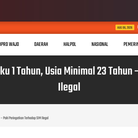
Perkuat Sinergi, Pimpi
AUG 06, 2026
DPRD WAJO
DAERAH
HALPOL
NASIONAL
PEMERI
ku 1 Tahun, Usia Minimal 23 Tahun 
Ilegal
– Polri Peringatkan Terhadap SIM Ilegal