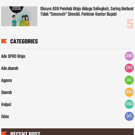
Oknum ASN Pemkab Wajo diduga Selingkuh, Sering Berbuat
Tidak "Senonoh" Dimobil, Parkiran Kantor Bupati
CATEGORIES
Adv DPRD Wajo
(248)
Adv.daerah
(797)
Agama
(41)
Daerah
(254)
Halpol
(266)
Iklan
(47)
RECENT POST