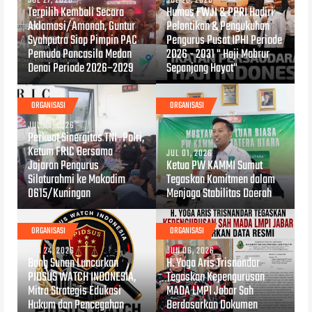
JUL 27, 2026
JUL 26, 2026
Terpilih Kembali Secara
Humas FWJI & PPRI Hadiri
Aklamasi/Amanah, Guntur
Pelantikan & Pengukuhan
Syahputra Siap Pimpin PAC
Pengurus Pusat IPHI Periode
Pemuda Pancasila Medan
2026 - 2031 " Haji Mabrur
Denai Periode 2026–2029
Sepanjang Hayat"
ORGANISASI
ORGANISASI
JUL 03, 2026
Perkuat Sinergitas TNI–Polri,
Ketum FRIC Bersama
JUL 01, 2026
Jajaran Pengurus
Ketua PW KAMMI Sumut
Silaturahmi ke Makodim
Tegaskan Komitmen dalam
0615/Kuningan
Menjaga Stabilitas Daerah
ORGANISASI
ORGANISASI
JUN 24, 2026
JUN 06, 2026
Bang Sunan Luncurkan
H. Yoga Aris Trisnandar
PIDSUS WATCH INDONESIA,
Tegaskan Kepengurusan
Mitra Strategis Edukasi
MADA LMPI Jabar Sah
Hukum dan Pencegahan
Berdasarkan Dokumen