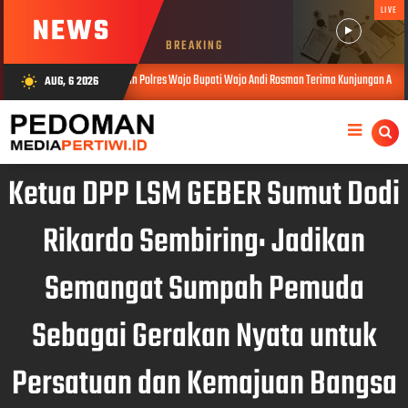
LIVE
NEWS
BREAKING
emkab Wajo dan Polres Wajo Bupati Wajo Andi Rosman Terima Kunjungan AKBP Douglas Mahend
AUG, 6 2026
wb_sunny
Ketua DPP LSM GEBER Sumut Dodi
Rikardo Sembiring: Jadikan
Semangat Sumpah Pemuda
Sebagai Gerakan Nyata untuk
Persatuan dan Kemajuan Bangsa