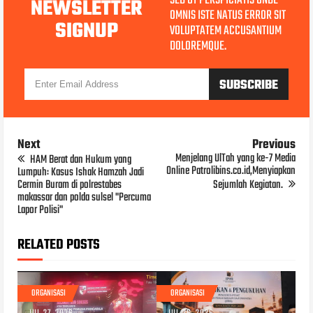
SED UT PERSPICIATIS UNDE
NEWSLETTER
OMNIS ISTE NATUS ERROR SIT
SIGNUP
VOLUPTATEM ACCUSANTIUM
DOLOREMQUE.
Next
Previous
Menjelang UlTah yang ke-7 Media
HAM Berat dan Hukum yang
Online Patrolibins.co.id,Menyiapkan
Lumpuh: Kasus Ishak Hamzah Jadi
Cermin Buram di polrestabes
Sejumlah Kegiatan.
makassar dan polda sulsel "Percuma
Lapor Polisi"
RELATED POSTS
ORGANISASI
ORGANISASI