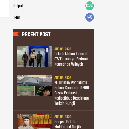
Halpol
(266)
Iklan
(47)
RECENT POST
AUG 06, 2026
Patroli Malam Koramil
07/Tirtomoyo Perkuat
Keamanan Wilayah
AUG 06, 2026
M. Diamin: Pendidikan
Bukan Komoditi! OMBB
Desak Evaluasi
Kadisdikbud Kepahiang
Terkait Pungli
AUG 06, 2026
Brigjen Pol. Dr.
Mokhamad Ngajib