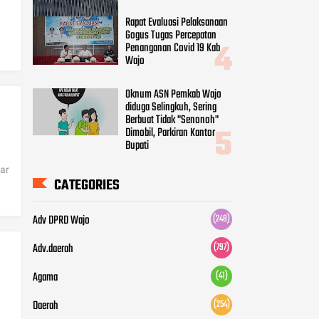
Rapat Evaluasi Pelaksanaan
Gogus Tugas Percepatan
Penanganan Covid 19 Kab
Wajo
Oknum ASN Pemkab Wajo
diduga Selingkuh, Sering
Berbuat Tidak "Senonoh"
Dimobil, Parkiran Kantor
Bupati
dar
CATEGORIES
Adv DPRD Wajo
(248)
Adv.daerah
(797)
Agama
(41)
Daerah
(254)