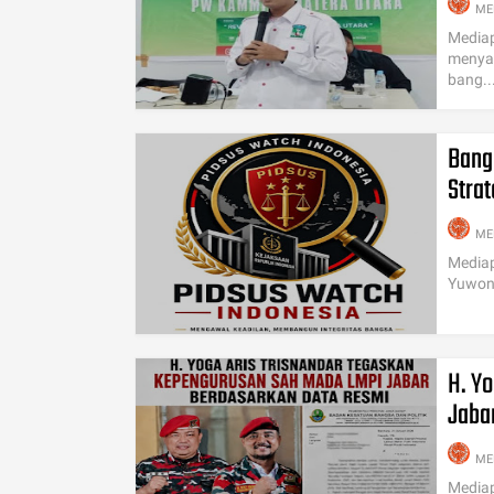
ME
Mediap
menya
bang..
Bang
Stra
ME
Mediap
Yuwono
H. Y
Jaba
ME
Mediap