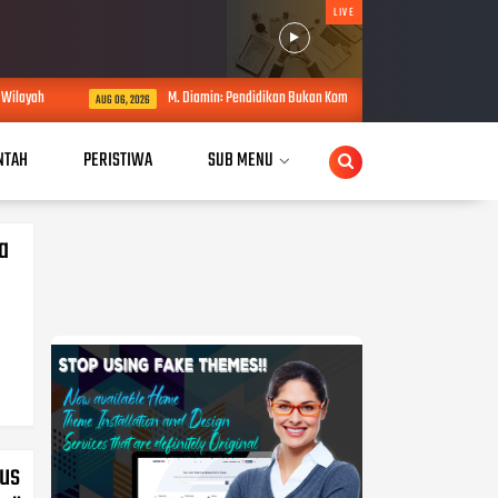
LIVE
M. Diamin: Pendidikan Bukan Komoditi! OMBB Desak Evaluasi Kadisdikbu
AUG 06, 2026
NTAH
PERISTIWA
SUB MENU
a
rus