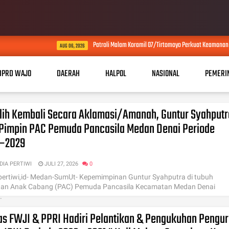
Patroli Malam Koramil 07/Tirtomoyo Perkuat Keamanan Wilayah
AUG 06, 2026
DPRD WAJO
DAERAH
HALPOL
NASIONAL
PEMERI
ilih Kembali Secara Aklamasi/Amanah, Guntur Syahputr
 Pimpin PAC Pemuda Pancasila Medan Denai Periode
–2029
DIA PERTIWI
JULI 27, 2026
0
ertiwi,id- Medan-SumUt- Kepemimpinan Guntur Syahputra di tubuh
nan Anak Cabang (PAC) Pemuda Pancasila Kecamatan Medan Denai
.
s FWJI & PPRI Hadiri Pelantikan & Pengukuhan Pengu