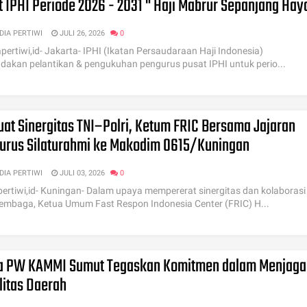
 IPHI Periode 2026 - 2031 " Haji Mabrur Sepanjang Hay
DIA PERTIWI
JULI 26, 2026
0
ertiwi,id- Jakarta- IPHI (Ikatan Persaudaraan Haji Indonesia)
akan pelantikan & pengukuhan pengurus pusat IPHI untuk perio...
uat Sinergitas TNI–Polri, Ketum FRIC Bersama Jajaran
urus Silaturahmi ke Makodim 0615/Kuningan
DIA PERTIWI
JULI 03, 2026
0
ertiwi,id- Kuningan- Dalam upaya mempererat sinergitas dan kolaborasi
 lembaga, Ketua Umum Fast Respon Indonesia Center (FRIC) H...
a PW KAMMI Sumut Tegaskan Komitmen dalam Menjaga
litas Daerah