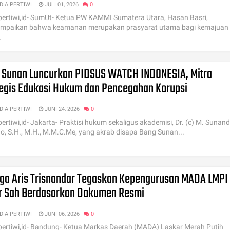
DIA PERTIWI
JULI 01, 2026
0
ertiwi,id- SumUt- Ketua PW KAMMI Sumatera Utara, Hasan Basri,
mpaikan bahwa keamanan merupakan prasyarat utama bagi kemajuan
.
 Sunan Luncurkan PIDSUS WATCH INDONESIA, Mitra
tegis Edukasi Hukum dan Pencegahan Korupsi
DIA PERTIWI
JUNI 24, 2026
0
ertiwi,id- Jakarta- Praktisi hukum sekaligus akademisi, Dr. (c) M. Sunan
, S.H., M.H., M.M.C.Me, yang akrab disapa Bang Sunan...
oga Aris Trisnandar Tegaskan Kepengurusan MADA LMPI
r Sah Berdasarkan Dokumen Resmi
DIA PERTIWI
JUNI 06, 2026
0
ertiwi,id- Bandung- Ketua Markas Daerah (MADA) Laskar Merah Putih