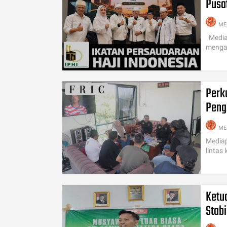
Pusat
ME
Mediap
mengad
Perk
Peng
ME
Mediap
lintas
Ketu
Stabi