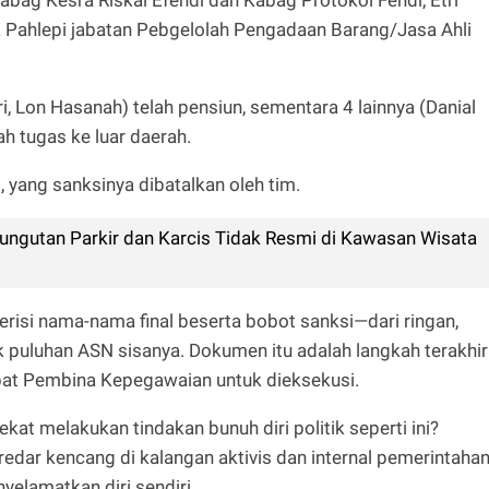
za Pahlepi jabatan Pebgelolah Pengadaan Barang/Jasa Ahli
ri, Lon Hasanah) telah pensiun, sementara 4 lainnya (Danial
dah tugas ke luar daerah.
, yang sanksinya dibatalkan oleh tim.
Pungutan Parkir dan Karcis Tidak Resmi di Kawasan Wisata
erisi nama-nama final beserta bobot sanksi—dari ringan,
k puluhan ASN sisanya. Dokumen itu adalah langkah terakhir
bat Pembina Kepegawaian untuk dieksekusi.
t melakukan tindakan bunuh diri politik seperti ini?
dar kencang di kalangan aktivis dan internal pemerintahan
elamatkan diri sendiri.