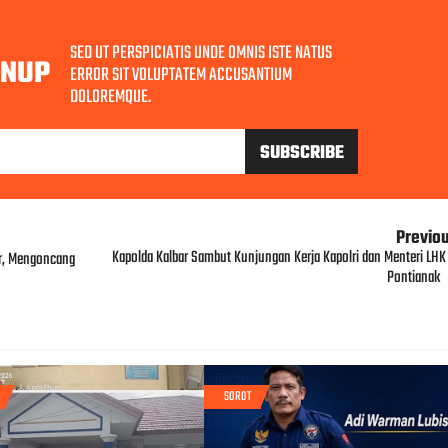
SED UT PERSPICIATIS UNDE OMNIS ISTE NATUS
GNUP
ERROR SIT VOLUPTATEM ACCUSANTIUM
DOLOREMQUE.
Previo
Kapolda Kalbar Sambut Kunjungan Kerja Kapolri dan Menteri LHK 
r, Mengoncang
Pontianak
SOROT