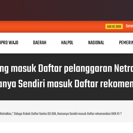
Setetes Harapan di Musim
AUG 07, 2026
DPRD WAJO
DAERAH
HALPOL
NASIONAL
PEMERI
ng masuk Daftar pelanggaran Netral
nya Sendiri masuk Daftar rekomen
etralitas," Diduga Robek Daftar Sanksi 63 ASN, Namanya Sendiri masuk Daftar rekomendasi BKN RI ?