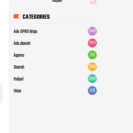
Agama
(41)
Daerah
(255)
Halpol
(266)
Iklan
(47)