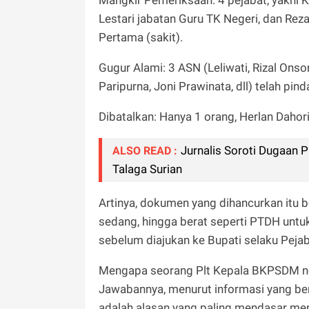
Lestari jabatan Guru TK Negeri, dan Re
Pertama (sakit).
Gugur Alami: 3 ASN (Leliwati, Rizal Onso
Paripurna, Joni Prawinata, dll) telah pin
Dibatalkan: Hanya 1 orang, Herlan Dahori
Jurnalis Soroti Dugaan 
ALSO READ :
Talaga Surian
Artinya, dokumen yang dihancurkan itu b
sedang, hingga berat seperti PTDH untu
sebelum diajukan ke Bupati selaku Peja
Mengapa seorang Plt Kepala BKPSDM neka
Jawabannya, menurut informasi yang bere
adalah alasan yang paling mendasar meny