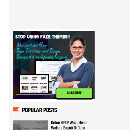
CLICK HERE
POPULAR POSTS
Ketua BPKP Wajo,Memo
Walsus Bupati Di Duga
Mencederai Pemerintahan
Pammase.
BPKP Harap KPK Turun
Memeriksa Pekerjaan Proyek
Milyaran di Kabupatan Wajo
Kasus Pembangunan Pasar