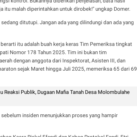
gsi kontrol. Bukannya diberikan penjelasan, data hasil
a itu malah diperintahkan untuk dirobek!" ungkap Domer.
g sedang ditutupi. Jangan ada yang dilindungi dan ada yang
berarti itu adalah buah kerja keras Tim Pemeriksa tingkat
upati Nomor 178 Tahun 2025. Tim ini bukan tim
erah dengan anggota dari Inspektorat, Asisten III, dan
araton sejak Maret hingga Juli 2025, memeriksa 65 dari 69
cu Reaksi Publik, Dugaan Mafia Tanah Desa Molombulahe
 sebelum insiden menunjukkan proses yang hampir
abag Kesra Riskal Efendi dan Kabag Protokol Fendi, Etri