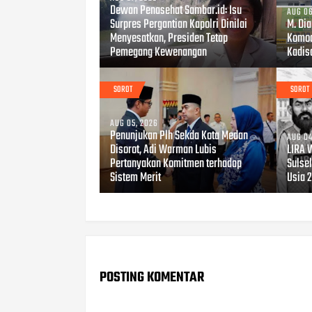
Dewan Penasehat Sambar.id: Isu
AUG 06
Surpres Pergantian Kapolri Dinilai
M. Di
Menyesatkan, Presiden Tetap
Komod
Pemegang Kewenangan
Kadis
SOROT
SOROT
AUG 05, 2026
Penunjukan Plh Sekda Kota Medan
AUG 04
Disorot, Adi Warman Lubis
LIRA 
Pertanyakan Komitmen terhadap
Sulsel
Sistem Merit
Usia 
POSTING KOMENTAR