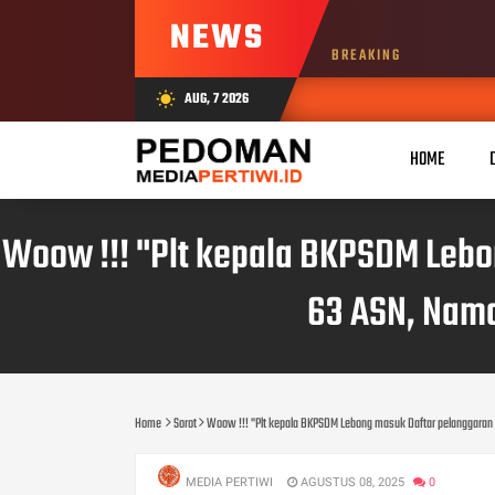
NEWS
BREAKING
AUG, 7 2026
wb_sunny
HOME
Woow !!! "Plt kepala BKPSDM Lebo
63 ASN, Nama
Home
Sorot
Woow !!! "Plt kepala BKPSDM Lebong masuk Daftar pelanggaran N
MEDIA PERTIWI
AGUSTUS 08, 2025
0