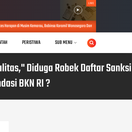
LIVE
 Kemarau, Babinsa Koramil Wonosegoro Dampingi Pendistribusian Air Bersih
AUG 07, 2
NTAH
PERISTIWA
SUB MENU
itas," Diduga Robek Daftar Sanksi
dasi BKN RI ?