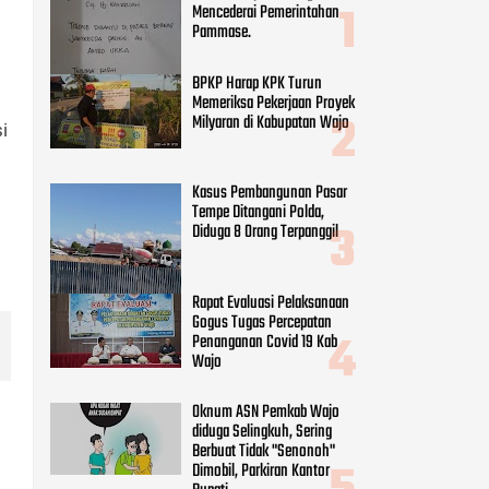
Tempe Ditangani Polda,
Diduga 8 Orang Terpanggil
Rapat Evaluasi Pelaksanaan
Gogus Tugas Percepatan
i
Penanganan Covid 19 Kab
Wajo
Oknum ASN Pemkab Wajo
diduga Selingkuh, Sering
Berbuat Tidak "Senonoh"
Dimobil, Parkiran Kantor
Bupati
CATEGORIES
Adv DPRD Wajo
(248)
Adv.daerah
(797)