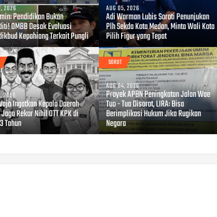
, 2026
AUG 05, 2026
amin: Pendidikan Bukan
Adi Warman Lubis Soroti Penunjukan
iti! OMBB Desak Evaluasi
Plh Sekda Kota Medan, Minta Wali Kota
dikbud Kepahiang Terkait Pungli
Pilih Figur yang Tepat
SOROT
AUG 04, 2026
Proyek APBN Peningkatan Jalan Wae
, 2026
Wajo Ingatkan Kepala Daerah
Tuo - Tua Disorot, LIRA: Bisa
 Jaga Rekor Nihil OTT KPK di
Berimplikasi Hukum Jika Rugikan
23 Tahun
Negara