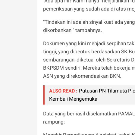
"Ada apa ini? Kami hanya menjalankan fun
pemeriksaan yang sudah ada di atas mej
"Tindakan ini adalah sinyal kuat ada yan
dikorbankan!" tambahnya.
Dokumen yang kini menjadi serpihan tak 
tinggi, yang dibentuk berdasarkan SK B
sembarangan, diketuai oleh Sekretaris Da
BKPSDM sendiri. Mereka telah bekerja m
ASN yang direkomendasikan BKN.
Putusan PN Tilamuta Pi
ALSO READ :
Kembali Mengemuka
Data yang berhasil diselamatkan PAMAL
rampung:
Mangkir Pemeriksaan: 4 pejabat, yakni K