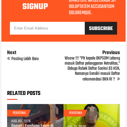
OMNIS ISTE NATUS ERROR SIT
SIGNUP
VOLUPTATEM ACCUSANTIUM
DOLOREMQUE.
Next
Previous
Woow !!! "Plt kepala BKPSDM Lebong
Posting Lebih Baru
masuk Daftar pelanggaran Netralitas,"
Diduga Robek Daftar Sanksi 63 ASN,
Namanya Sendiri masuk Daftar
rekomendasi BKN RI ?
RELATED POSTS
PERISTIWA
PERISTIWA
AUG 02, 2026
Operasi Tambang Emas di
JUL 31, 2026