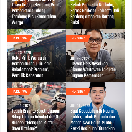
Luwu Diduga Berujung Ricuh,
Bekuk Pengedar Narkoba,
Pembakaran Talang
Satres Narkoba Polresta Deli
Tambang Picu Kemarahan
Serdang amankan Barang
Warga
Bukti
PERISTIWA
PERISTIWA
JUL 23, 2026
Ruko Milik Warga di
JUL 22, 2026
Bontomarannu Dirusak
Dewan Pers Sesalkan
Sekolompok Preman',
Oknum Wartawan Lakukan
Pemilik Keberatan
Dugaan Pemerasan
PERISTIWA
PERISTIWA
JUL 15, 2026
JUL 09, 2026
Teguh Riyanto Soroti Dugaan
Buat Kegaduhan Di Ruang
Sikap Oknum Advokat di PN
Publik, Tokoh Pemuda dan
Sragen: "Mengapa Minta
Mahasiswa Palas Minta
Saya Ditahan?"
Rezki Hasibuan Ditangkap