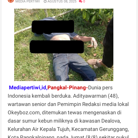
MEDIA PERTIWI
AGUSTUS 08, 2025
0
Mediapertiwi,id,
Pangkal-Pinang-
Dunia pers
Indonesia kembali berduka. Adityawarman (48),
wartawan senior dan Pemimpin Redaksi media lokal
Okeyboz.com, ditemukan tewas mengenaskan di
dasar sumur kebun miliknya di kawasan Dealova,
Kelurahan Air Kepala Tujuh, Kecamatan Gerunggang,
Kota Pangkalpinang, pada Jumat (8/8) sekitar pukul