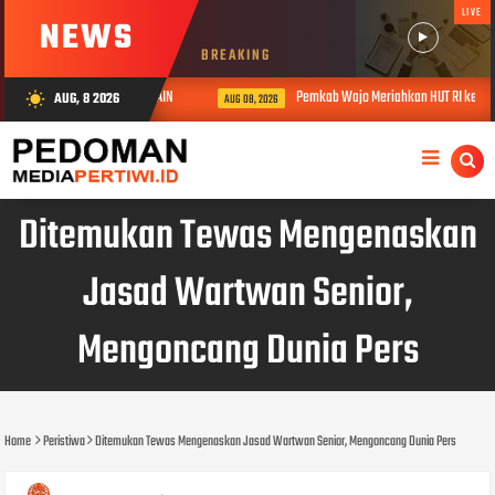
LIVE
NEWS
BREAKING
P5,1 M BUKAN UNTUK MAIN-MAIN
Pemkab Wajo Meriahkan HUT RI ke-81, 
AUG, 8 2026
wb_sunny
AUG 08, 2026
Ditemukan Tewas Mengenaskan
Jasad Wartwan Senior,
Mengoncang Dunia Pers
Home
Peristiwa
Ditemukan Tewas Mengenaskan Jasad Wartwan Senior, Mengoncang Dunia Pers