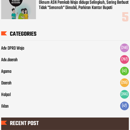
Oknum ASN Pemkab Wajo diduga Selingkuh, Sering Berbuat
Tidak "Senonoh" Dimobil, Parkiran Kantor Bupati
CATEGORIES
Adv DPRD Wajo
(248)
Adv.daerah
(797)
Agama
(41)
Daerah
(255)
Halpol
(266)
Iklan
(47)
RECENT POST