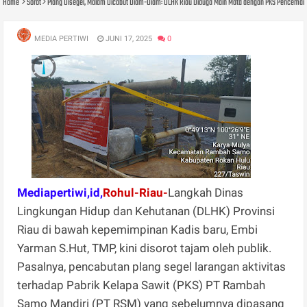
Home
Sorot
Plang Disegel, Malam Dicabut Diam-Diam: DLHK Riau Diduga Main Mata dengan PKS Pencemar
MEDIA PERTIWI
JUNI 17, 2025
0
Mediapertiwi,id,
Rohul-Riau-
Langkah Dinas
Lingkungan Hidup dan Kehutanan (DLHK) Provinsi
Riau di bawah kepemimpinan Kadis baru, Embi
Yarman S.Hut, TMP, kini disorot tajam oleh publik.
Pasalnya, pencabutan plang segel larangan aktivitas
terhadap Pabrik Kelapa Sawit (PKS) PT Rambah
Samo Mandiri (PT RSM) yang sebelumnya dipasang