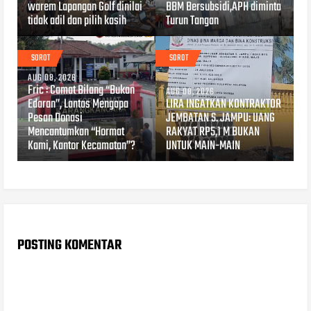
warem Lapangan Golf dinilai
BBM Bersubsidi,APH diminta
tidak adil dan pilih kasih
Turun Tangan
SOROT
SOROT
AUG 08, 2026
Fric : Camat Bilang “Bukan
AUG 08, 2026
Edaran”, Lantas Mengapa
LIRA INGATKAN KONTRAKTOR
Pesan Donasi
JEMBATAN S. JAMPU: UANG
Mencantumkan “Hormat
RAKYAT RP5,1 M BUKAN
Kami, Kantor Kecamatan”?
UNTUK MAIN-MAIN
POSTING KOMENTAR