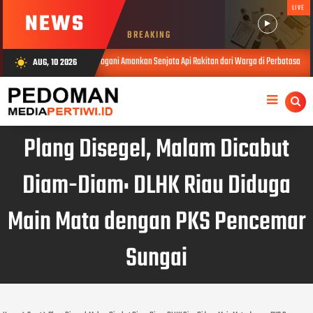
LIVE
NEWS
BREAKING
 Yonarmed 19/Bogani Amankan Senjata Api Rakitan dari Warga di Perbatasan
AUG, 10 2026
wb_sunny
AUG 10, 2
Plang Disegel, Malam Dicabut
Diam-Diam: DLHK Riau Diduga
Main Mata dengan PKS Pencemar
Sungai