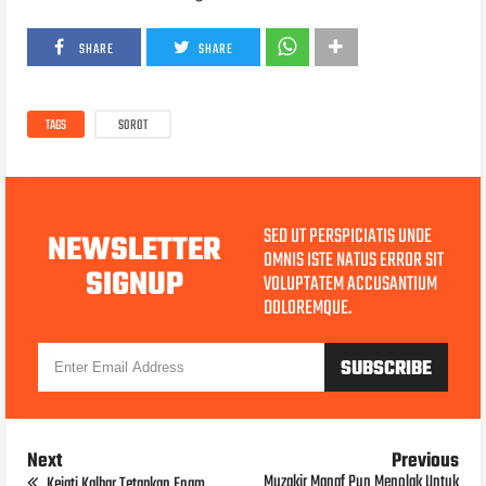
SHARE
SHARE
TAGS
SOROT
SED UT PERSPICIATIS UNDE
NEWSLETTER
OMNIS ISTE NATUS ERROR SIT
SIGNUP
VOLUPTATEM ACCUSANTIUM
DOLOREMQUE.
Next
Previous
Muzakir Manaf Pun Menolak Untuk
Kejati Kalbar Tetapkan Enam