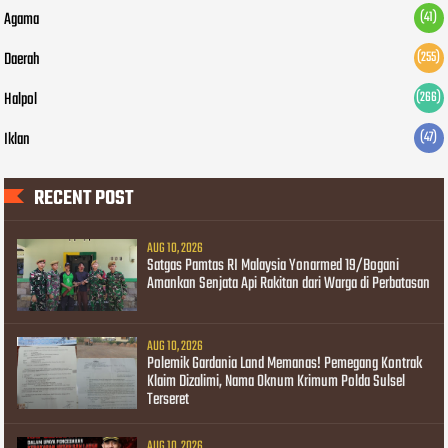
Agama
(41)
Daerah
(255)
Halpol
(266)
Iklan
(47)
RECENT POST
AUG 10, 2026
Satgas Pamtas RI Malaysia Yonarmed 19/Bogani
Amankan Senjata Api Rakitan dari Warga di Perbatasan
AUG 10, 2026
Polemik Gardania Land Memanas! Pemegang Kontrak
Klaim Dizalimi, Nama Oknum Krimum Polda Sulsel
Terseret
AUG 10, 2026