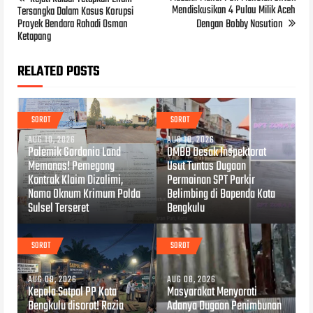
Mendiskusikan 4 Pulau Milik Aceh
Tersangka Dalam Kasus Korupsi
Proyek Bendara Rahadi Osman
Dengan Bobby Nasution
Ketapang
RELATED POSTS
SOROT
SOROT
AUG 10, 2026
AUG 10, 2026
Polemik Gardania Land
OMBB Desak Inspektorat
Memanas! Pemegang
Usut Tuntas Dugaan
Kontrak Klaim Dizalimi,
Permainan SPT Parkir
Nama Oknum Krimum Polda
Belimbing di Bapenda Kota
Sulsel Terseret
Bengkulu
SOROT
SOROT
AUG 09, 2026
AUG 08, 2026
Kepala Satpol PP Kota
Masyarakat Menyoroti
Bengkulu disorot! Razia
Adanya Dugaan Penimbunan