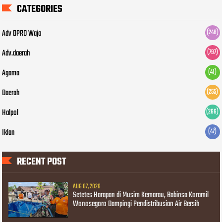
CATEGORIES
Adv DPRD Wajo
(248)
Adv.daerah
(797)
Agama
(41)
Daerah
(255)
Halpol
(266)
Iklan
(47)
RECENT POST
AUG 07, 2026
Setetes Harapan di Musim Kemarau, Babinsa Koramil
Wonosegoro Dampingi Pendistribusian Air Bersih