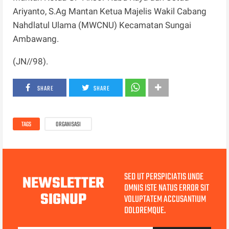
Ariyanto, S.Ag Mantan Ketua Majelis Wakil Cabang
Nahdlatul Ulama (MWCNU) Kecamatan Sungai
Ambawang.
(JN//98).
SHARE
SHARE
TAGS
ORGANISASI
SED UT PERSPICIATIS UNDE
NEWSLETTER
OMNIS ISTE NATUS ERROR SIT
SIGNUP
VOLUPTATEM ACCUSANTIUM
DOLOREMQUE.