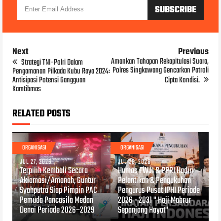
Next
Previous
Amankan Tahapan Rekapitulasi Suara,
Strategi TNI-Polri Dalam
Polres Singkawang Gencarkan Patroli
Pengamanan Pilkada Kubu Raya 2024:
Antisipasi Potensi Gangguan
Cipta Kondisi.
Kamtibmas
RELATED POSTS
ORGANISASI
ORGANISASI
JUL 27, 2026
JUL 26, 2026
Terpilih Kembali Secara
Humas FWJI & PPRI Hadiri
Aklamasi/Amanah, Guntur
Pelantikan & Pengukuhan
Syahputra Siap Pimpin PAC
Pengurus Pusat IPHI Periode
Pemuda Pancasila Medan
2026 - 2031 " Haji Mabrur
Denai Periode 2026–2029
Sepanjang Hayat"