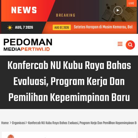
LIVE
NEWS
BREAKING
Setetes Harapan di Musim Kemarau, Babinsa 
AUG, 7 2026
wb_sunny
AUG 07, 2026
Konfercab NU Kubu Raya Bahas
Evaluasi, Program Kerja Dan
Pemilihan Kepemimpinan Baru
Home
Organisasi
Konfercab NU Kubu Raya Bahas Evaluasi, Program Kerja Dan Pemilihan Kepemimpinan Ba