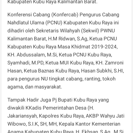
Kabupaten Kubu Raya Kalimantan Barat.
Konferensi Cabang (Konfercab) Pengurus Cabang
Nahdlatul Ulama (PCNU) Kabupaten Kubu Raya ini
dihadiri oleh Sekretaris Wilahyah (Sekwil) PWNU
Kalimantan Barat, H.M Ridwan, S.Ag, Ketua PCNU
Kabupaten Kubu Raya Masa Khidmat 2019-2024,
KH. Abdussalam, M.Si, Ketua PCNU Kubu Raya,
Syamhadi, M.PD, Ketua MUI Kubu Raya, KH. Zamroni
Hasan, Ketua Baznas Kubu Raya, Hasan Subkhi, S.HI,
para pengurus NU tingkat cabang, ranting, tokoh
agama, dan masyarakat.
Tampak Hadir Juga Pj Bupati Kubu Raya yang
diwakili KKadis Pemerintahan Desa (H.
Jakariansyah, Kapolres Kubu Raya, AKBP Wahyu Jati
Wibowo, S.I.K, SH, MH, Kepala Kantor Kementerian
Agama Kabupaten Kubu Raya, H. Ekhsan, S.Ag., M.Si,