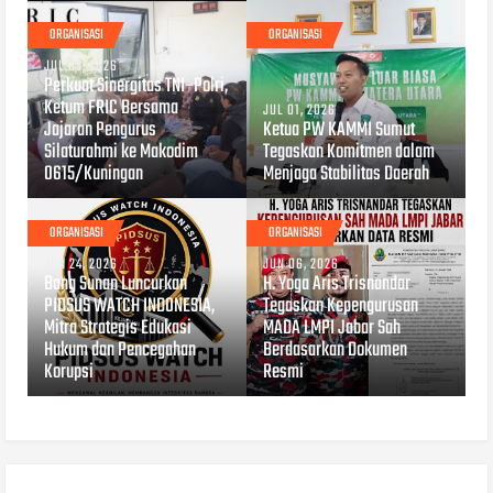
ORGANISASI
ORGANISASI
JUL 03, 2026
Perkuat Sinergitas TNI–Polri,
Ketum FRIC Bersama
JUL 01, 2026
Jajaran Pengurus
Ketua PW KAMMI Sumut
Silaturahmi ke Makodim
Tegaskan Komitmen dalam
0615/Kuningan
Menjaga Stabilitas Daerah
ORGANISASI
ORGANISASI
JUN 24, 2026
JUN 06, 2026
Bang Sunan Luncurkan
H. Yoga Aris Trisnandar
PIDSUS WATCH INDONESIA,
Tegaskan Kepengurusan
Mitra Strategis Edukasi
MADA LMPI Jabar Sah
Hukum dan Pencegahan
Berdasarkan Dokumen
Korupsi
Resmi