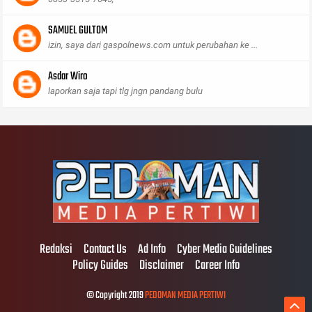
SAMUEL GULTOM
izin, saya dari gaspolnews.com untuk perubahan ke ...
Asdar Wiro
laporkan saja tapi tlg jngn pandang bulu
Redaksi
Contact Us
Ad Info
Cyber Media Guidelines
Policy Guides
Disclaimer
Career Info
© Copyright 2019
PEDOMAN MEDIA PERTIWI