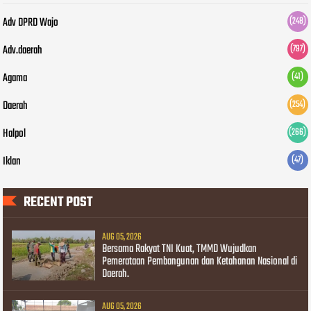
Adv DPRD Wajo
(248)
Adv.daerah
(797)
Agama
(41)
Daerah
(254)
Halpol
(266)
Iklan
(47)
RECENT POST
AUG 05, 2026
Bersama Rakyat TNI Kuat, TMMD Wujudkan
Pemerataan Pembangunan dan Ketahanan Nasional di
Daerah.
AUG 05, 2026