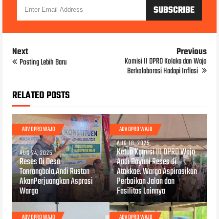
Next
Previous
Komisi II DPRD Kolaka dan Wajo
Posting Lebih Baru
Berkolaborasi Hadapi Inflasi
RELATED POSTS
ADV DPRD WAJO
ADV DPRD WAJO
AUG 18, 2025
Ketua Komisi III DPRD Wajo
AUG 24, 2025
Reses Di Desa
Andi Bayuni Reses di
Tonrongbola,Andi Rustan
Atakkae. Warga Aspirasikan
AkanPerjuangkan Asprasi
Perbaikan Jalan dan
Warga
Fasilitas Lainnya
ADV DPRD WAJO
ADV DPRD WAJO