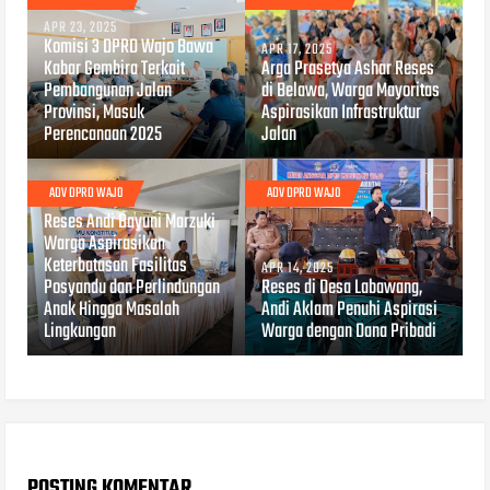
APR 23, 2025
Komisi 3 DPRD Wajo Bawa
APR 17, 2025
Kabar Gembira Terkait
Arga Prasetya Ashar Reses
Pembangunan Jalan
di Belawa, Warga Mayoritas
Provinsi, Masuk
Aspirasikan Infrastruktur
Perencanaan 2025
Jalan
ADV DPRD WAJO
ADV DPRD WAJO
APR 15, 2025
Reses Andi Bayuni Marzuki
Warga Aspirasikan
Keterbatasan Fasilitas
APR 14, 2025
Posyandu dan Perlindungan
Reses di Desa Labawang,
Anak Hingga Masalah
Andi Aklam Penuhi Aspirasi
Lingkungan
Warga dengan Dana Pribadi
POSTING KOMENTAR