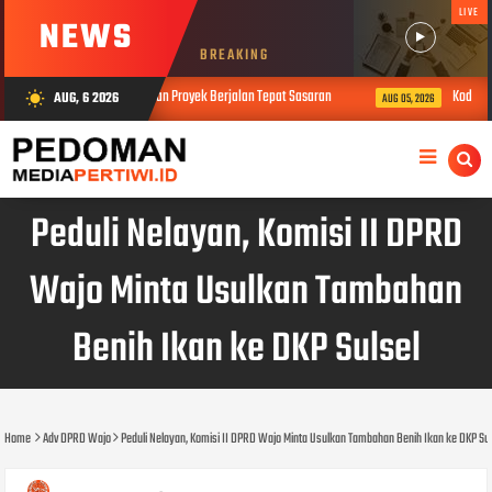
LIVE
NEWS
BREAKING
Banyudono Pastikan Proyek Berjalan Tepat Sasaran
Kodim Wonogiri S
AUG, 6 2026
wb_sunny
AUG 05, 2026
Peduli Nelayan, Komisi II DPRD
Wajo Minta Usulkan Tambahan
Benih Ikan ke DKP Sulsel
Home
Adv DPRD Wajo
Peduli Nelayan, Komisi II DPRD Wajo Minta Usulkan Tambahan Benih Ikan ke DKP Sul