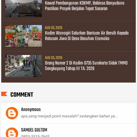
Kawal Pembangunan KDKMP, Babinsa Banyudono
Pastikan Proyek Berjalan Tepat Sasaran
AUG 05, 2026
Kodim Wonogiri Salurkan Bantuan Air Bersih Kepada
Ratusan Jiwa Di Desa Basuhan Eromoko
AUG 05, 2026
Orang Nomer 2 Di Kodim 0735 Surakarta Sidak TMMD
Sengkuyung Tahap III TA. 2026
COMMENT
Anonymous
apa yang menjadi point masalah? sedangkan bahan ya...
SAMUEL GULTOM
0853-3515-7645,