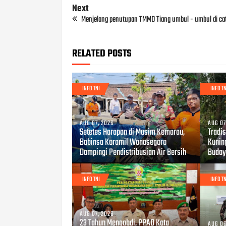
Next
Menjelang penutupan TMMD Tiang umbul - umbul di ca
RELATED POSTS
INFO TNI
INFO TN
AUG 07, 2026
AUG 07
Setetes Harapan di Musim Kemarau,
Tradis
Babinsa Koramil Wonosegoro
Kunin
Dampingi Pendistribusian Air Bersih
Buday
INFO TNI
INFO TN
AUG 07, 2026
23 Tahun Mengabdi, PPAD Kota
AUG 06