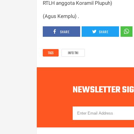
RTLH anggota Koramil Plupuh)
(Agus Kemplu) .
SHARE
SHARE
TAGS
INFO TNI
NEWSLETTER SI