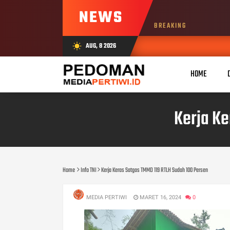
NEWS
BREAKING
AUG, 8 2026
wb_sunny
HOME
Kerja Ke
Home
Info TNI
Kerja Keras Satgas TMMD 119 RTLH Sudah 100 Persen
MEDIA PERTIWI
MARET 16, 2024
0