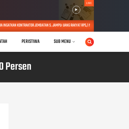
LIVE
OR JEMBATAN S. JAMPU: UANG RAKYAT RP5,1 M BUKAN UNTUK MAIN-MAIN
AUG 08, 2026
NTAH
PERISTIWA
SUB MENU
00 Persen