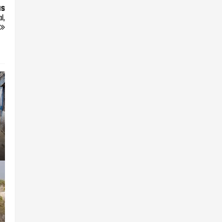
us
l,