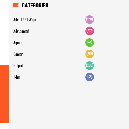
CATEGORIES
Adv DPRD Wajo
(248)
Adv.daerah
(797)
Agama
(41)
Daerah
(255)
Halpol
(266)
Iklan
(47)