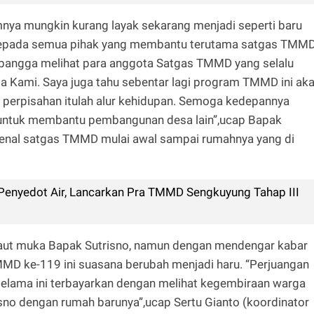
mnya mungkin kurang layak sekarang menjadi seperti baru
 kepada semua pihak yang membantu terutama satgas TMM
bangga melihat para anggota Satgas TMMD yang selalu
ami. Saya juga tahu sebentar lagi program TMMD ini ak
a perpisahan itulah alur kehidupan. Semoga kedepannya
an untuk membantu pembangunan desa lain”,ucap Bapak
enal satgas TMMD mulai awal sampai rumahnya yang di
enyedot Air, Lancarkan Pra TMMD Sengkuyung Tahap III
raut muka Bapak Sutrisno, namun dengan mendengar kabar
D ke-119 ini suasana berubah menjadi haru. “Perjuangan
elama ini terbayarkan dengan melihat kegembiraan warga
isno dengan rumah barunya”,ucap Sertu Gianto (koordinator