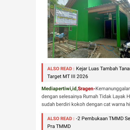
Kejar Luas Tambah Tana
ALSO READ :
Target MT III 2026
Mediapertiwi,id,
Sragen-
Kemanunggalan 
dengan selesainya Rumah Tidak Layak Hu
sudah berdiri kokoh dengan cat warna h
-2 Pembukaan TMMD Seng
ALSO READ :
Pra TMMD