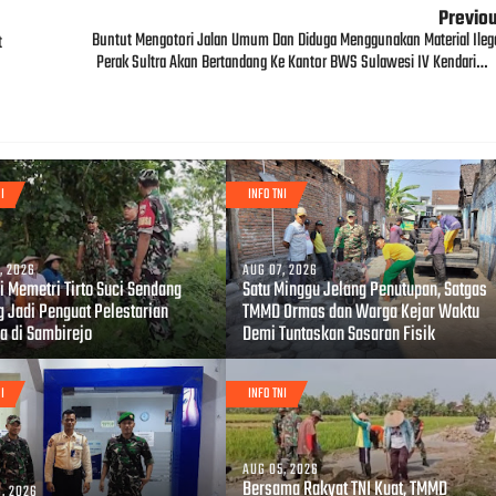
Previo
Buntut Mengotori Jalan Umum Dan Diduga Menggunakan Material Ilega
t
Perak Sultra Akan Bertandang Ke Kantor BWS Sulawesi IV Kendari…
I
INFO TNI
, 2026
AUG 07, 2026
i Memetri Tirto Suci Sendang
Satu Minggu Jelang Penutupan, Satgas
g Jadi Penguat Pelestarian
TMMD Ormas dan Warga Kejar Waktu
a di Sambirejo
Demi Tuntaskan Sasaran Fisik
I
INFO TNI
AUG 05, 2026
Bersama Rakyat TNI Kuat, TMMD
, 2026