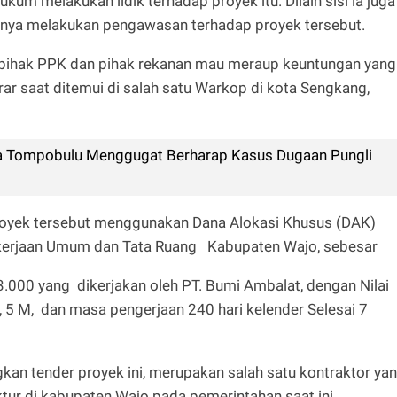
um melakukan lidik terhadap proyek itu. Dilain sisi ia juga
gnya melakukan pengawasan terhadap proyek tersebut.
 pihak PPK dan pihak rekanan mau meraup keuntungan yang
brar saat ditemui di salah satu Warkop di kota Sengkang,
 Tompobulu Menggugat Berharap Kasus Dugaan Pungli
proyek tersebut menggunakan Dana Alokasi Khusus (DAK)
kerjaan Umum dan Tata Ruang Kabupaten Wajo, sebesar
3.000 yang dikerjakan oleh PT. Bumi Ambalat, dengan Nilai
, 5 M, dan masa pengerjaan 240 hari kelender Selesai 7
kan tender proyek ini, merupakan salah satu kontraktor ya
ur di kabupaten Wajo pada pemerintahan saat ini