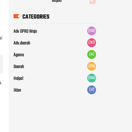
Bupati
CATEGORIES
Adv DPRD Wajo
(248)
i
Adv.daerah
(797)
Agama
(41)
Daerah
(255)
Halpol
(266)
a.
Iklan
(47)