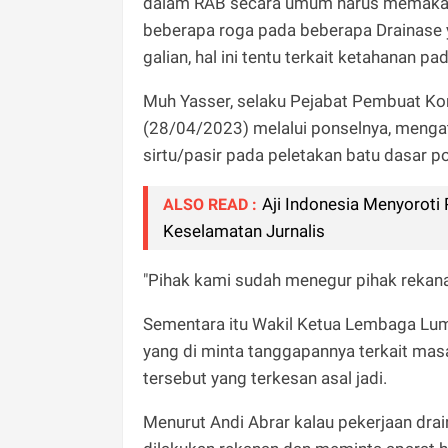
dalam RAB secara umum harus memakai 
beberapa roga pada beberapa Drainase 
galian, hal ini tentu terkait ketahanan p
Muh Yasser, selaku Pejabat Pembuat Ko
(28/04/2023) melalui ponselnya, menga
sirtu/pasir pada peletakan batu dasar p
Aji Indonesia Menyorot
ALSO READ :
Keselamatan Jurnalis
"Pihak kami sudah menegur pihak rekana
Sementara itu Wakil Ketua Lembaga Lum
yang di minta tanggapannya terkait mas
tersebut yang terkesan asal jadi.
Menurut Andi Abrar kalau pekerjaan drai