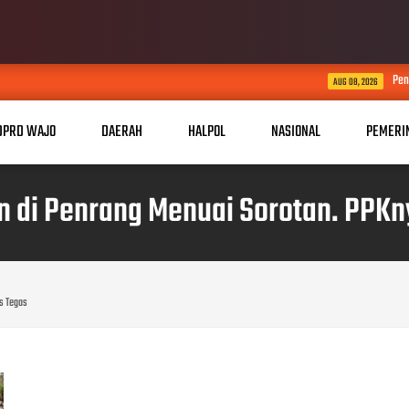
Pengacara Senior Erles R
AUG 08, 2026
DPRD WAJO
DAERAH
HALPOL
NASIONAL
PEMERI
an di Penrang Menuai Sorotan. PPKn
us Tegas