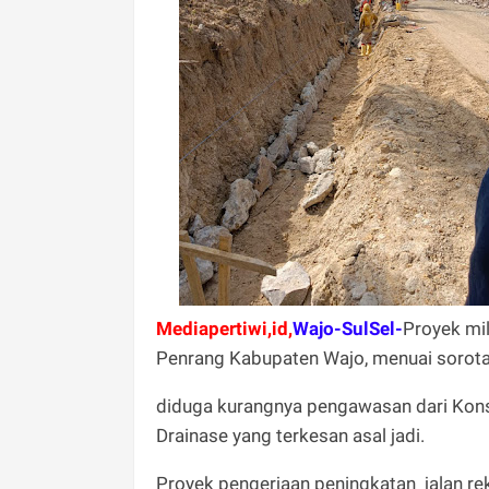
Mediapertiwi,id,
Wajo-SulSel-
Proyek mil
Penrang Kabupaten Wajo, menuai sorotan
diduga kurangnya pengawasan dari Kons
Drainase yang terkesan asal jadi.
Proyek pengerjaan peningkatan jalan re