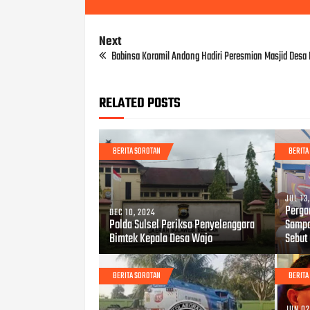
Next
Babinsa Koramil Andong Hadiri Peresmian Masjid Desa 
RELATED POSTS
BERITA SOROTAN
BERITA
JUL 13
Pergan
DEC 10, 2024
Polda Sulsel Periksa Penyelenggara
Sampa
Bimtek Kepala Desa Wajo
Sebut
BERITA SOROTAN
BERITA
JUN 02