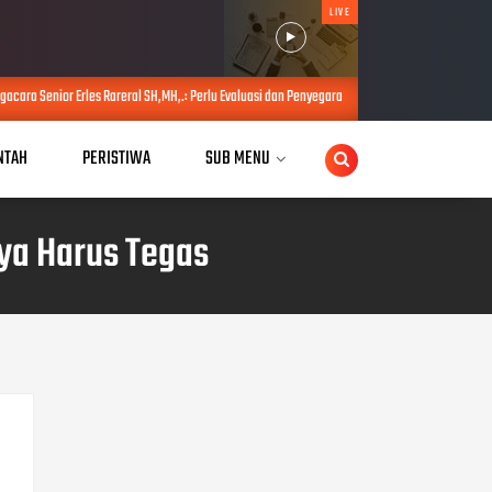
LIVE
areral SH,MH,.: Perlu Evaluasi dan Penyegaran Kabinet untuk Perkuat Kinerja Pemerintahan P
NTAH
PERISTIWA
SUB MENU
ya Harus Tegas