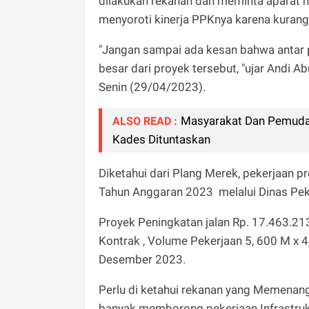
dilakukan rekanan dan meminta aparat huk
menyoroti kinerja PPKnya karena kuran
"Jangan sampai ada kesan bahwa antar
besar dari proyek tersebut, "ujar Andi A
Senin (29/04/2023).
Masyarakat Dan Pemuda
ALSO READ :
Kades Dituntaskan
Diketahui dari Plang Merek, pekerjaan 
Tahun Anggaran 2023 melalui Dinas Pe
Proyek Peningkatan jalan Rp. 17.463.21
Kontrak , Volume Pekerjaan 5, 600 M x 4
Desember 2023.
Perlu di ketahui rekanan yang Memenang
banyak memborong pekerjaan Infrastrukt