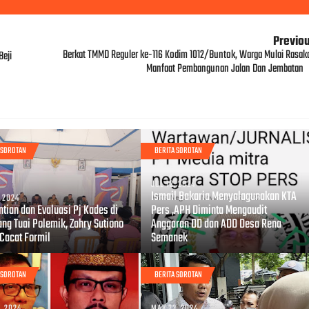
Previo
Berkat TMMD Reguler ke-116 Kodim 1012/Buntok, Warga Mulai Rasak
Beji
Manfaat Pembangunan Jalan Dan Jembatan
 SOROTAN
BERITA SOROTAN
JUL 12, 2024
Ismail Bakaria Menyalagunakan KTA
, 2024
tian dan Evaluasi Pj Kades di
Pers ,APH Diminta Mengaudit
ng Tuai Polemik, Zahry Sutiono
Anggaran DD dan ADD Desa Rena
 Cacat Formil
Semanek
 SOROTAN
BERITA SOROTAN
, 2024
MAY 23, 2024