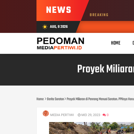
NEWS
BREAKING
AUG, 8 2026
wb_sunny
HOME
Proyek Miliar
Home
Berita Sorotan
Proyek Miliaran di Penrang Menuai Sorotan. PPKnya Har
MEDIA PERTIWI
MEI 29, 2023
0