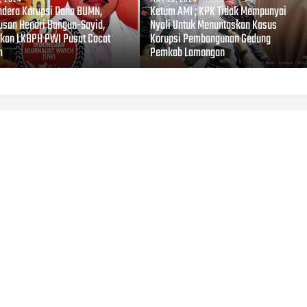
ndera Korupsi Dana BUMN,
Ketum AMI ; KPK Tidak Mempunyai
usan Hendri Bangun-Sayid,
Nyali Untuk Menuntaskan Kasus
kan LKBPH PWI Pusat Cacat
Korupsi Pembangunan Gedung
m
Pemkab Lamongan