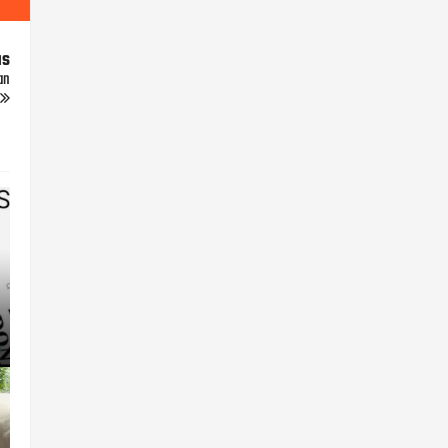
us
an