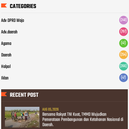
CATEGORIES
Adv DPRD Wajo
(248)
Adv.daerah
(797)
Agama
(41)
Daerah
(254)
Halpol
(266)
Iklan
(47)
RECENT POST
AUG 05, 2026
Bersama Rakyat TNI Kuat, TMMD Wujudkan
Pemerataan Pembangunan dan Ketahanan Nasional di
Daerah.