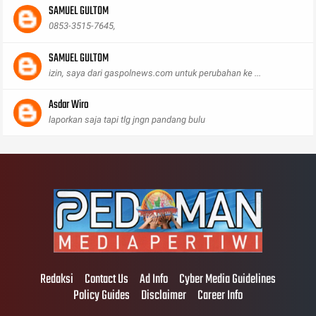
SAMUEL GULTOM
0853-3515-7645,
SAMUEL GULTOM
izin, saya dari gaspolnews.com untuk perubahan ke ...
Asdar Wiro
laporkan saja tapi tlg jngn pandang bulu
Redaksi
Contact Us
Ad Info
Cyber Media Guidelines
Policy Guides
Disclaimer
Career Info