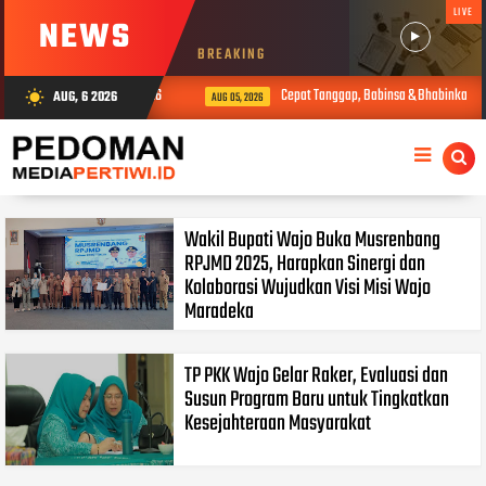
LIVE
NEWS
BREAKING
Sengkuyung Tahap III TA. 2026
Cepat Tanggap, Babinsa & Bhabinkamtib
AUG, 6 2026
wb_sunny
AUG 05, 2026
Wakil Bupati Wajo Buka Musrenbang
RPJMD 2025, Harapkan Sinergi dan
Kolaborasi Wujudkan Visi Misi Wajo
Maradeka
TP PKK Wajo Gelar Raker, Evaluasi dan
Susun Program Baru untuk Tingkatkan
Kesejahteraan Masyarakat