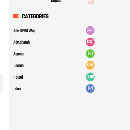
Bupati
CATEGORIES
Adv DPRD Wajo
(248)
Adv.daerah
(797)
Agama
(41)
Daerah
(255)
Halpol
(266)
Iklan
(47)