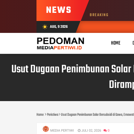
NEWS
BREAKING
AUG, 9 2026
wb_sunny
HOME
Usut Dugaan Penimbunan Solar B
Diram
Home
Peristiwa
Usut Dugaan Penimbunan Solar Bersubsidi di Gowa, Ernawat
MEDIA PERTIWI
JULI 02, 2026
0