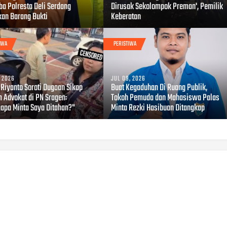
ba Polresta Deli Serdang
Dirusak Sekolompok Preman', Pemilik
an Barang Bukti
Keberatan
IWA
PERISTIWA
, 2026
JUL 09, 2026
 Riyanto Soroti Dugaan Sikap
Buat Kegaduhan Di Ruang Publik,
 Advokat di PN Sragen:
Tokoh Pemuda dan Mahasiswa Palas
apa Minta Saya Ditahan?"
Minta Rezki Hasibuan Ditangkap