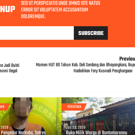
SED UT PERSPICIATIS UNDE OMNIS ISTE NATUS
GNUP
ERROR SIT VOLUPTATEM ACCUSANTIUM
DOLOREMQUE.
Previo
Momen HUT 80 Tahun Kab. Deli Serdang dan Bhayangkara, Bupa
e Jadi Bukti
nomi Ilegal
Hadiahkan Fery Kusnadi Penghargaan
IWA
PERISTIWA
, 2026
JUL 23, 2026
 Pengedar Narkoba, Satres
Ruko Milik Warga di Bontomarannu