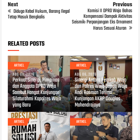
Next
Previous
Komisi II DPRD Wajo Bahas
Diduga Kebal Hukum, Barang Ilegal
Kompensasi Dampak Aktivitas
Tetap Masuk Bengkalis
Seismik: Perpanjangan Eks Ornament
Harus Sesuai Aturan
RELATED POSTS
ARTIKEL
ARTIKEL
AUG 06, 2026
AUG 06, 2026
Perkuat Sinergi, Pimpinan
Sinergi Antara Pemkab Wajo
dan Anggota DPRD Wajo
dan Polres Wajo Bupati Wajo
Sambut Hangat Kunjungan
Andi Rosman Terima
Silaturahmi Kapolres Wajo
Kunjungan AKBP Douglas
yang Baru
Mahendrajaya
ARTIKEL
ARTIKEL
AUG 06, 2026