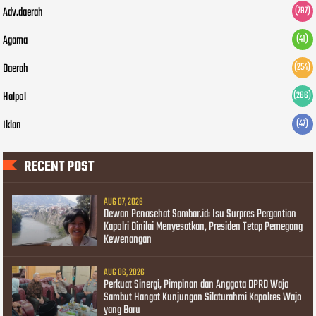
Adv.daerah
(797)
Agama
(41)
Daerah
(254)
Halpol
(266)
Iklan
(47)
RECENT POST
AUG 07, 2026
Dewan Penasehat Sambar.id: Isu Surpres Pergantian
Kapolri Dinilai Menyesatkan, Presiden Tetap Pemegang
Kewenangan
AUG 06, 2026
Perkuat Sinergi, Pimpinan dan Anggota DPRD Wajo
Sambut Hangat Kunjungan Silaturahmi Kapolres Wajo
yang Baru