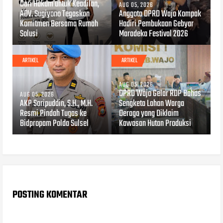
Dari Hukum untuk Keadilan,
AUG 05, 2026
ADV. Sugiyono Tegaskan
Anggota DPRD Wajo Kompak
Komitmen Bersama Rumah
Hadiri Pembukaan Gebyar
Solusi
Maradeka Festival 2026
ARTIKEL
ARTIKEL
AUG 05, 2026
DPRD Wajo Gelar RDP Bahas
AUG 05, 2026
AKP Saripuddin, S.H., M.H.
Sengketa Lahan Warga
Resmi Pindah Tugas ke
Deraga yang Diklaim
Bidpropam Polda Sulsel
Kawasan Hutan Produksi
POSTING KOMENTAR