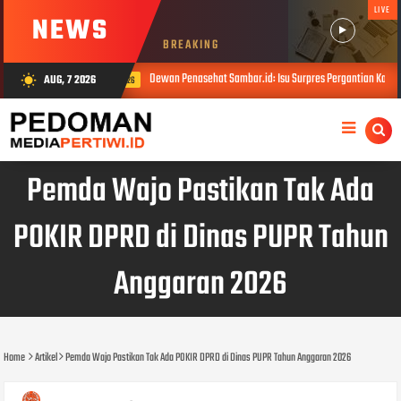
LIVE
NEWS
BREAKING
Dewan Penasehat Sambar.id: Isu Surpres Pergantian Kapolri Dinilai Me
AUG, 7 2026
wb_sunny
AUG 07, 2026
Pemda Wajo Pastikan Tak Ada
POKIR DPRD di Dinas PUPR Tahun
Anggaran 2026
Home
Artikel
Pemda Wajo Pastikan Tak Ada POKIR DPRD di Dinas PUPR Tahun Anggaran 2026