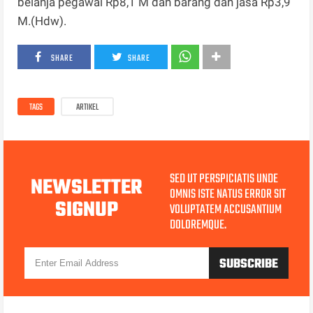
belanja pegawai Rp8,1 M dan barang dan jasa Rp3,9
M.(Hdw).
SHARE
SHARE
TAGS
ARTIKEL
SED UT PERSPICIATIS UNDE
NEWSLETTER
OMNIS ISTE NATUS ERROR SIT
SIGNUP
VOLUPTATEM ACCUSANTIUM
DOLOREMQUE.