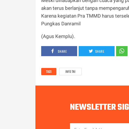
Meski dihadapkan dengan cuaca yang p
akan terus berlanjut tanpa mempengaruh
Karena kegiatan Pra TMMD harus tersele
Pungkas Danramil
(Agus Kemplu).
SHARE
SHARE
TAGS
INFO TNI
NEWSLETTER SI