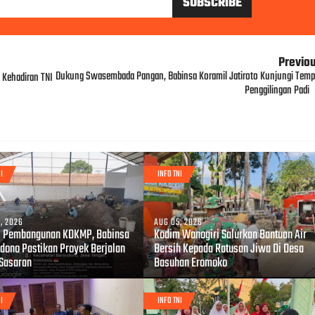
Previo
Dukung Swasembada Pangan, Babinsa Koramil Jatiroto Kunjungi Temp
 Kehadiran TNI
Penggilingan Padi
I
INFO TNI
, 2026
AUG 05, 2026
 Pembangunan KDKMP, Babinsa
Kodim Wonogiri Salurkan Bantuan Air
dono Pastikan Proyek Berjalan
Bersih Kepada Ratusan Jiwa Di Desa
 Sasaran
Basuhan Eromoko
I
INFO TNI