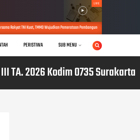
LIVE
, TMMD Wujudkan Pemerataan Pembangunan dan Ketahanan Nasional di Daerah.
AUG 0
NTAH
PERISTIWA
SUB MENU
I TA. 2026 Kodim 0735 Surakarta