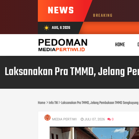
NEWS
BREAKING
AUG, 6 2026
wb_sunny
HOME
Laksanakan Pra TMMD, Jelang Pe
Home
Info TNI
Laksanakan Pra TMMD, Jelang Pembukaan TMMD Sengkuyung Ta
MEDIA PERTIWI
JULI 07, 2026
0