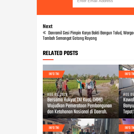
Next
Danramil Gesi Pimpin Karya Bakti Bangun Talud, Warga:
Tambah Semangat Gotong Royong
RELATED POSTS
INFO TNI
INFO TN
AUG 05, 2026
AUG 05
Bersama Rakyat TNI Kuat, TMMD
Kawal
Wujudkan Pemerataan Pembangunan
Banyu
dan Ketahanan Nasional di Daerah.
Tepat
INFO TNI
INFO TN