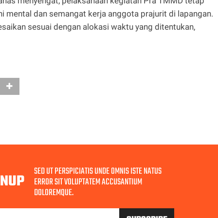
anas menyengat, pelaksanaan kegiatan Pra TMMD tetap
i mental dan semangat kerja anggota prajurit di lapangan.
saikan sesuai dengan alokasi waktu yang ditentukan,
SED UT PERSPICIATIS UNDE OMNIS ISTE NATUS
GNUP
ERROR SIT VOLUPTATEM ACCUSANTIUM
DOLOREMQUE.