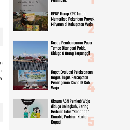
Pammase.
BPKP Harap KPK Turun
Memeriksa Pekerjaan Proyek
Milyaran di Kabupatan Wajo
Kasus Pembangunan Pasar
Tempe Ditangani Polda,
Diduga 8 Orang Terpanggil
an
i
Rapat Evaluasi Pelaksanaan
Gogus Tugas Percepatan
a
Penanganan Covid 19 Kab
Wajo
Oknum ASN Pemkab Wajo
diduga Selingkuh, Sering
Berbuat Tidak "Senonoh"
Dimobil, Parkiran Kantor
Bupati