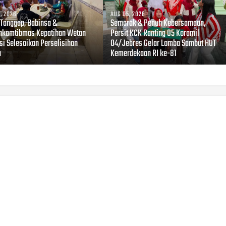
, 2026
AUG 05, 2026
 Tanggap, Babinsa &
Semarak & Penuh Kebersamaan,
nkamtibmas Kepatihan Wetan
Persit KCK Ranting 05 Koramil
si Selesaikan Perselisihan
04/Jebres Gelar Lomba Sambut HUT
a
Kemerdekaan RI ke-81