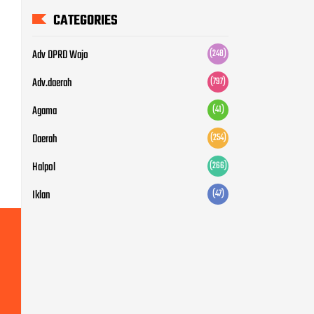
CATEGORIES
Adv DPRD Wajo
(248)
Adv.daerah
(797)
Agama
(41)
Daerah
(254)
Halpol
(266)
Iklan
(47)