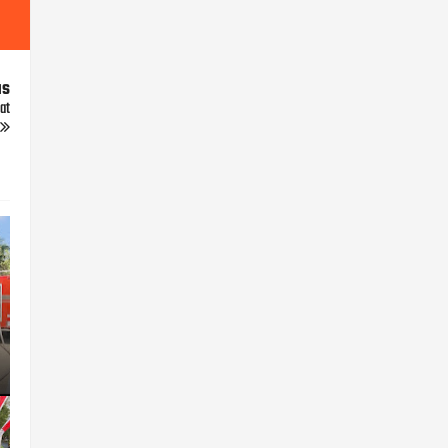
us
at