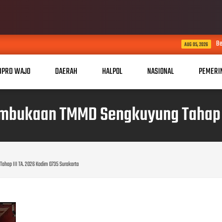
Bersama Rakyat TNI Kuat
AUG 05, 2026
DPRD WAJO
DAERAH
HALPOL
NASIONAL
PEMERI
mbukaan TMMD Sengkuyung Tahap II
hap III TA. 2026 Kodim 0735 Surakarta