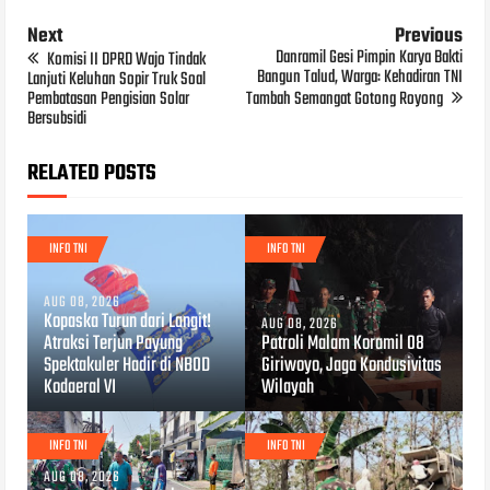
Next
Previous
Danramil Gesi Pimpin Karya Bakti
Komisi II DPRD Wajo Tindak
Bangun Talud, Warga: Kehadiran TNI
Lanjuti Keluhan Sopir Truk Soal
Pembatasan Pengisian Solar
Tambah Semangat Gotong Royong
Bersubsidi
RELATED POSTS
INFO TNI
INFO TNI
AUG 08, 2026
Kopaska Turun dari Langit!
AUG 08, 2026
Atraksi Terjun Payung
Patroli Malam Koramil 08
Spektakuler Hadir di NBOD
Giriwoyo, Jaga Kondusivitas
Kodaeral VI
Wilayah
INFO TNI
INFO TNI
AUG 08, 2026