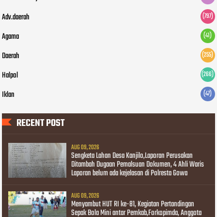
Adv.daerah
(797)
Agama
(41)
Daerah
(255)
Halpol
(266)
Iklan
(47)
RECENT POST
AUG 09, 2026
Sengketa Lahan Desa Kanjilo,Laporan Perusakan
Ditambah Dugaan Pemalsuan Dokumen, 4 Ahli Waris
Laporan belum ada kejelasan di Polresta Gowa
AUG 09, 2026
Menyambut HUT RI ke-81, Kegiatan Pertandingan
Sepak Bola Mini antar Pemkab,Forkopimda, Anggota