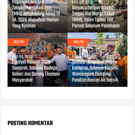
Pegangan dan Sentuhan
AUG 08, 2026
Tangan Membawa Asa,
Berpacu dengan Waktu!
TMMD Sengkuyung Tahap III
Satgas dan Warga Kebut
TA. 2026 Wujudkan Hunian
TMMD, Yakin Tuntas 100
Yang Nyaman
Persen Sebelum Penutupan
INFO TNI
INFO TNI
AUG 08, 2026
AUG 07, 2026
Festival Raimuti 2026
Setetes Harapan di Musim
Semarak, Satukan Budaya
Kemarau, Babinsa Koramil
Bahari dan Dorong Ekonomi
Wonosegoro Dampingi
Masyarakat
Pendistribusian Air Bersih
POSTING KOMENTAR