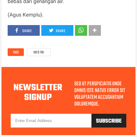
bebas dari genangan air.
(Agus Kemplu).
SHARE
SHARE
TAGS
INFO TNI
SED UT PERSPICIATIS UNDE
NEWSLETTER
OMNIS ISTE NATUS ERROR SIT
SIGNUP
VOLUPTATEM ACCUSANTIUM
DOLOREMQUE.