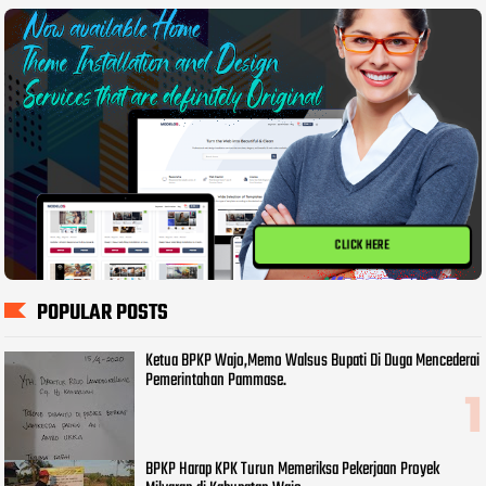
CLICK HERE
POPULAR POSTS
Ketua BPKP Wajo,Memo Walsus Bupati Di Duga Mencederai
Pemerintahan Pammase.
BPKP Harap KPK Turun Memeriksa Pekerjaan Proyek