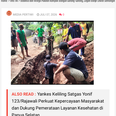
Home
Info TNI
Babinsa dan Warga Pulutan Kompak Bangun Gorong-Gorong, Cegah Banjir Lewat Semangat
MEDIA PERTIWI
JULI 07, 2026
0
Yankes Keliling Satgas Yonif
ALSO READ :
123/Rajawali Perkuat Kepercayaan Masyarakat
dan Dukung Pemerataan Layanan Kesehatan di
Papua Selatan