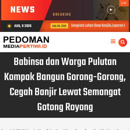
LIVE
NEWS
BREAKING
Sengketa Lahan Desa Kanjilo,Laporan Peru
AUG, 9 2026
wb_sunny
AUG 09, 2026
Babinsa dan Warga Pulutan
Kompak Bangun Gorong-Gorong,
Cegah Banjir Lewat Semangat
Gotong Royong