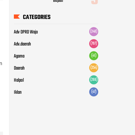
Bupati
CATEGORIES
Adv DPRD Wajo
(248)
Adv.daerah
(797)
Agama
(41)
n
Daerah
(254)
Halpol
(266)
Iklan
(47)