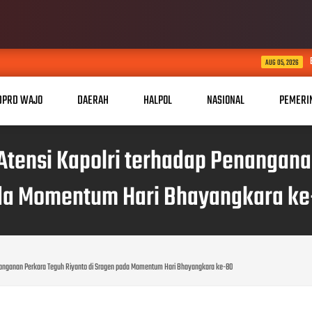
Bersama Rakyat TNI K
AUG 05, 2026
DPRD WAJO
DAERAH
HALPOL
NASIONAL
PEMERI
Atensi Kapolri terhadap Penangana
da Momentum Hari Bhayangkara ke
enanganan Perkara Teguh Riyanto di Sragen pada Momentum Hari Bhayangkara ke-80