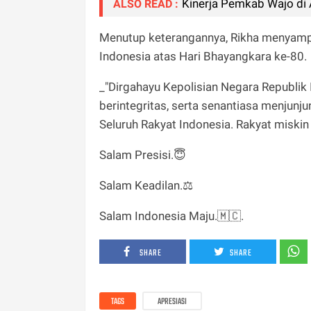
Kinerja Pemkab Wajo di 
ALSO READ :
Menutup keterangannya, Rikha menyamp
Indonesia atas Hari Bhayangkara ke-80.
_"Dirgahayu Kepolisian Negara Republik 
berintegritas, serta senantiasa menjunjun
Seluruh Rakyat Indonesia. Rakyat miski
Salam Presisi.😇
Salam Keadilan.⚖️
Salam Indonesia Maju.🇲🇨.
SHARE
SHARE
TAGS
APRESIASI