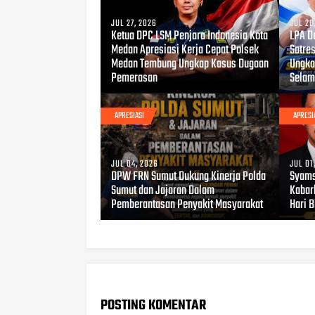
JUL 27, 2026
JUL 20
Ketua DPC LSM Penjara Indonesia Kota
LPA D
Medan Apresiasi Kerja Cepat Polsek
Satre
Medan Tembung Ungkap Kasus Dugaan
Ungka
Pemerasan
Selam
APRESIASI
APRESI
JUL 04, 2026
JUL 01
DPW FRN Sumut Dukung Kinerja Polda
Syams
Sumut dan Jajaran Dalam
Kabar
Pemberantasan Penyakit Masyarakat
Hari 
POSTING KOMENTAR