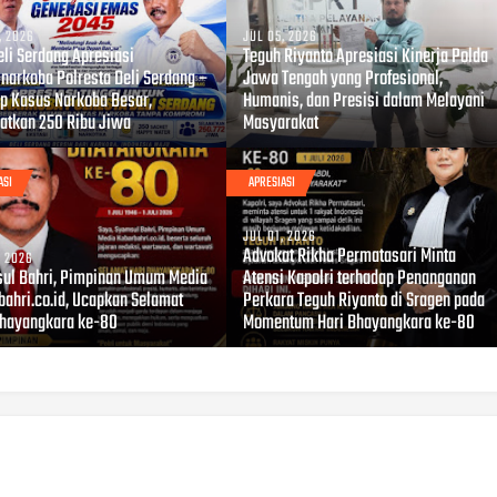
, 2026
JUL 05, 2026
eli Serdang Apresiasi
Teguh Riyanto Apresiasi Kinerja Polda
snarkoba Polresta Deli Serdang –
Jawa Tengah yang Profesional,
p Kasus Narkoba Besar,
Humanis, dan Presisi dalam Melayani
atkan 250 Ribu Jiwa
Masyarakat
ASI
APRESIASI
JUL 01, 2026
Advokat Rikha Permatasari Minta
, 2026
ul Bahri, Pimpinan Umum Media
Atensi Kapolri terhadap Penanganan
bahri.co.id, Ucapkan Selamat
Perkara Teguh Riyanto di Sragen pada
Bhayangkara ke-80
Momentum Hari Bhayangkara ke-80