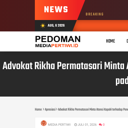
NEWS
BREAKING
AUG, 6 2026
wb_sunny
HOME
Advokat Rikha Permatasari Minta 
pa
Home
Apresiasi
Advokat Rikha Permatasari Minta Atensi Kapolri terhadap P
MEDIA PERTIWI
JULI 01, 2026
0