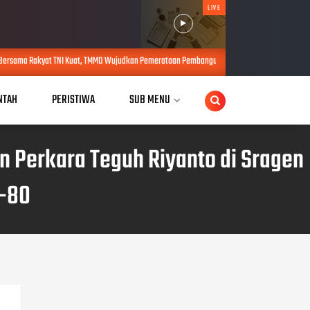
LIVE
uat, TMMD Wujudkan Pemerataan Pembangunan dan Ketahanan Nasional di Daerah.
A
NTAH
PERISTIWA
SUB MENU
n Perkara Teguh Riyanto di Sragen
-80