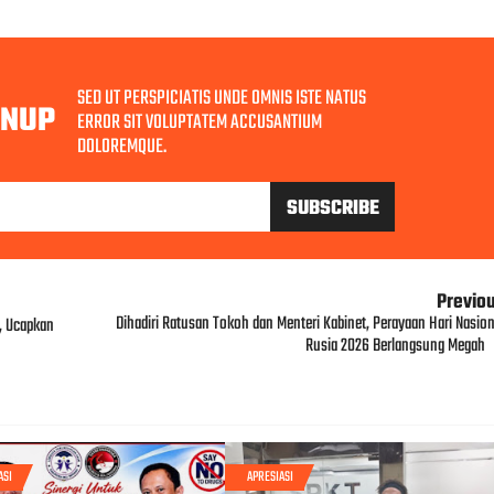
SED UT PERSPICIATIS UNDE OMNIS ISTE NATUS
GNUP
ERROR SIT VOLUPTATEM ACCUSANTIUM
DOLOREMQUE.
Previo
Dihadiri Ratusan Tokoh dan Menteri Kabinet, Perayaan Hari Nasion
, Ucapkan
Rusia 2026 Berlangsung Megah
ASI
APRESIASI