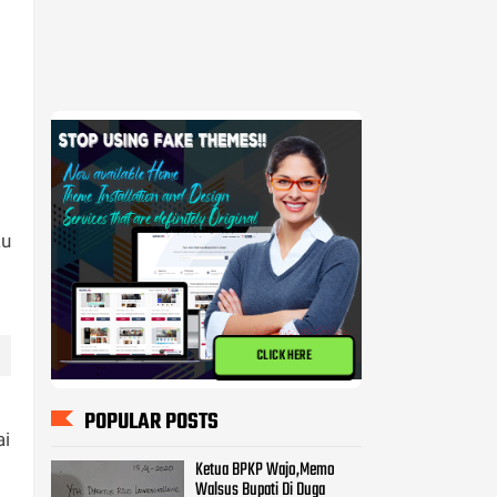
au
CLICK HERE
POPULAR POSTS
ai
Ketua BPKP Wajo,Memo
Walsus Bupati Di Duga