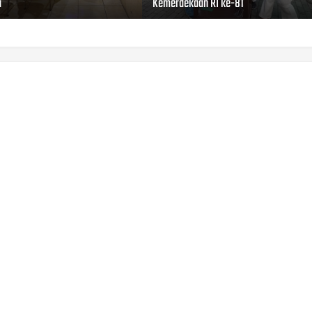
a
Kemerdekaan RI ke-81