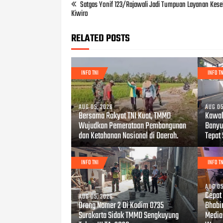
Satgas Yonif 123/Rajawali Jadi Tumpuan Layanan Kes
Kiwiro
RELATED POSTS
INFO TNI
INFO TN
AUG 05, 2026
AUG 05
Bersama Rakyat TNI Kuat, TMMD
Kawal
Wujudkan Pemerataan Pembangunan
Banyu
dan Ketahanan Nasional di Daerah.
Tepat
INFO TNI
INFO TN
AUG 05
Cepat
AUG 05, 2026
Orang Nomer 2 Di Kodim 0735
Bhabi
Surakarta Sidak TMMD Sengkuyung
Media