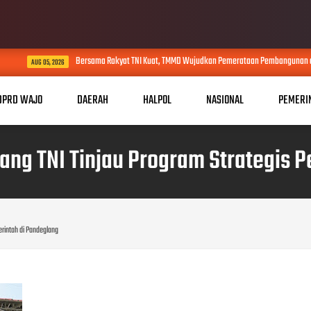
Bersama Rakyat TNI Kuat, TMMD Wujudkan Pemerataan Pembangunan dan Ketahan
UG 05, 2026
DPRD WAJO
DAERAH
HALPOL
NASIONAL
PEMERI
g TNI Tinjau Program Strategis P
rintah di Pandeglang