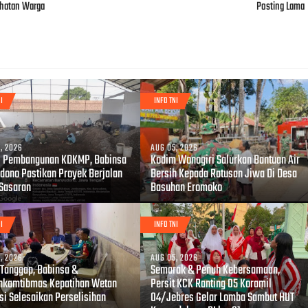
ehatan Warga
Posting Lama
I
INFO TNI
, 2026
AUG 05, 2026
 Pembangunan KDKMP, Babinsa
Kodim Wonogiri Salurkan Bantuan Air
dono Pastikan Proyek Berjalan
Bersih Kepada Ratusan Jiwa Di Desa
 Sasaran
Basuhan Eromoko
I
INFO TNI
, 2026
AUG 05, 2026
 Tanggap, Babinsa &
Semarak & Penuh Kebersamaan,
nkamtibmas Kepatihan Wetan
Persit KCK Ranting 05 Koramil
si Selesaikan Perselisihan
04/Jebres Gelar Lomba Sambut HUT