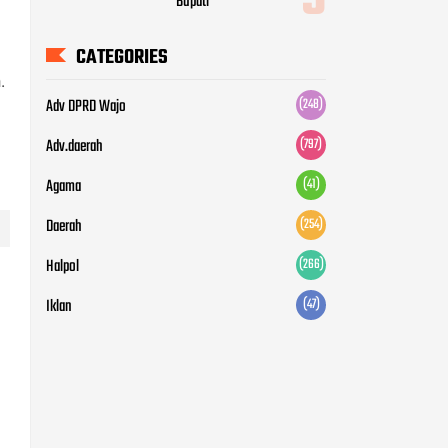
Bupati
CATEGORIES
.
Adv DPRD Wajo
(248)
Adv.daerah
(797)
Agama
(41)
Daerah
(254)
Halpol
(266)
Iklan
(47)