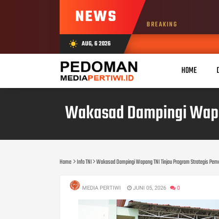
NEWS
BREAKING
AUG, 6 2026
wb_sunny
A
HOME
Wakasad Dampingi Wapan
Home
Info TNI
Wakasad Dampingi Wapang TNI Tinjau Program Strategis Peme
MEDIA PERTIWI
JUNI 05, 2026
0