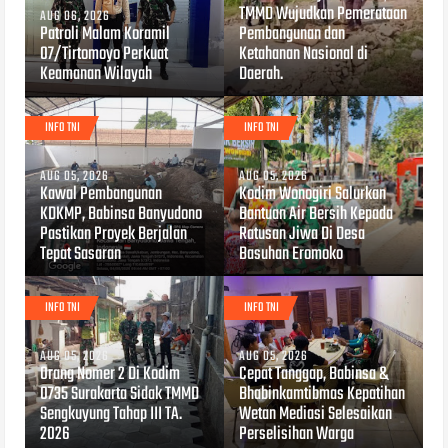
TMMD Wujudkan Pemerataan
AUG 06, 2026
Patroli Malam Koramil
Pembangunan dan
07/Tirtomoyo Perkuat
Ketahanan Nasional di
Keamanan Wilayah
Daerah.
INFO TNI
INFO TNI
AUG 05, 2026
AUG 05, 2026
Kawal Pembangunan
Kodim Wonogiri Salurkan
KDKMP, Babinsa Banyudono
Bantuan Air Bersih Kepada
Pastikan Proyek Berjalan
Ratusan Jiwa Di Desa
Tepat Sasaran
Basuhan Eromoko
INFO TNI
INFO TNI
AUG 05, 2026
AUG 05, 2026
Orang Nomer 2 Di Kodim
Cepat Tanggap, Babinsa &
0735 Surakarta Sidak TMMD
Bhabinkamtibmas Kepatihan
Sengkuyung Tahap III TA.
Wetan Mediasi Selesaikan
2026
Perselisihan Warga