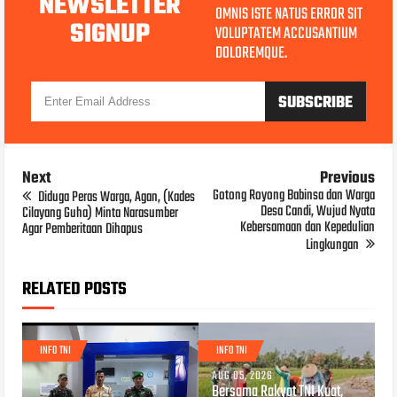
NEWSLETTER
OMNIS ISTE NATUS ERROR SIT
SIGNUP
VOLUPTATEM ACCUSANTIUM
DOLOREMQUE.
Next
Previous
Gotong Royong Babinsa dan Warga
Diduga Peras Warga, Agan, (Kades
Desa Candi, Wujud Nyata
Cilayang Guha) Minta Narasumber
Kebersamaan dan Kepedulian
Agar Pemberitaan Dihapus
Lingkungan
RELATED POSTS
INFO TNI
INFO TNI
AUG 05, 2026
Bersama Rakyat TNI Kuat,