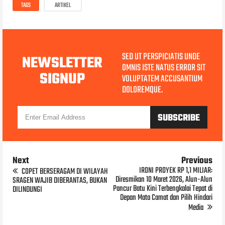
TAGS
ARTIKEL
SED UT PERSPICIATIS UNDE
NEWSLETTER
OMNIS ISTE NATUS ERROR SIT
SIGNUP
VOLUPTATEM ACCUSANTIUM
DOLOREMQUE.
Next
Previous
IRONI PROYEK RP 1,1 MILIAR:
COPET BERSERAGAM DI WILAYAH
Diresmikan 10 Maret 2026, Alun-Alun
SRAGEN WAJIB DIBERANTAS, BUKAN
Pancur Batu Kini Terbengkalai Tepat di
DILINDUNGI
Depan Mata Camat dan Pilih Hindari
Media