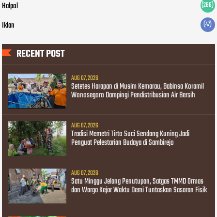
Halpol
(266)
Iklan
(47)
RECENT POST
AUG 07, 2026
Setetes Harapan di Musim Kemarau, Babinsa Koramil
Wonosegoro Dampingi Pendistribusian Air Bersih
AUG 07, 2026
Tradisi Memetri Tirto Suci Sendang Kuning Jadi
Penguat Pelestarian Budaya di Sambirejo
AUG 07, 2026
Satu Minggu Jelang Penutupan, Satgas TMMD Ormas
dan Warga Kejar Waktu Demi Tuntaskan Sasaran Fisik