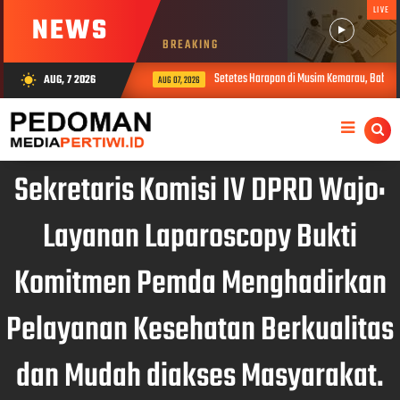
LIVE
NEWS
BREAKING
Setetes Harapan di Musim Kemarau, Babinsa Ko
AUG, 7 2026
wb_sunny
AUG 07, 2026
Sekretaris Komisi IV DPRD Wajo:
Layanan Laparoscopy Bukti
Komitmen Pemda Menghadirkan
Pelayanan Kesehatan Berkualitas
dan Mudah diakses Masyarakat.