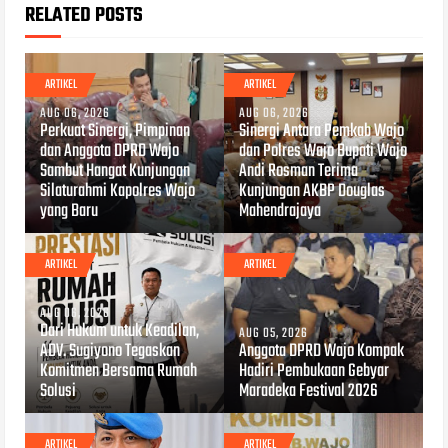
RELATED POSTS
ARTIKEL
ARTIKEL
AUG 06, 2026
AUG 06, 2026
Perkuat Sinergi, Pimpinan
Sinergi Antara Pemkab Wajo
dan Anggota DPRD Wajo
dan Polres Wajo Bupati Wajo
Sambut Hangat Kunjungan
Andi Rosman Terima
Silaturahmi Kapolres Wajo
Kunjungan AKBP Douglas
yang Baru
Mahendrajaya
ARTIKEL
ARTIKEL
AUG 06, 2026
Dari Hukum untuk Keadilan,
AUG 05, 2026
ADV. Sugiyono Tegaskan
Anggota DPRD Wajo Kompak
Komitmen Bersama Rumah
Hadiri Pembukaan Gebyar
Solusi
Maradeka Festival 2026
ARTIKEL
ARTIKEL