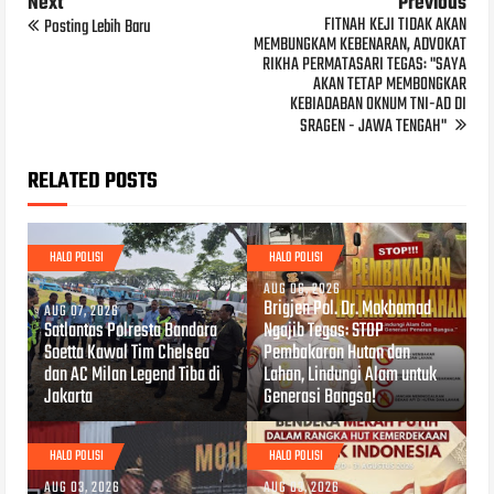
Next
Previous
FITNAH KEJI TIDAK AKAN
Posting Lebih Baru
MEMBUNGKAM KEBENARAN, ADVOKAT
RIKHA PERMATASARI TEGAS: "SAYA
AKAN TETAP MEMBONGKAR
KEBIADABAN OKNUM TNI-AD DI
SRAGEN - JAWA TENGAH"
RELATED POSTS
HALO POLISI
HALO POLISI
AUG 06, 2026
Brigjen Pol. Dr. Mokhamad
AUG 07, 2026
Satlantas Polresta Bandara
Ngajib Tegas: STOP
Soetta Kawal Tim Chelsea
Pembakaran Hutan dan
dan AC Milan Legend Tiba di
Lahan, Lindungi Alam untuk
Jakarta
Generasi Bangsa!
HALO POLISI
HALO POLISI
AUG 03, 2026
AUG 03, 2026