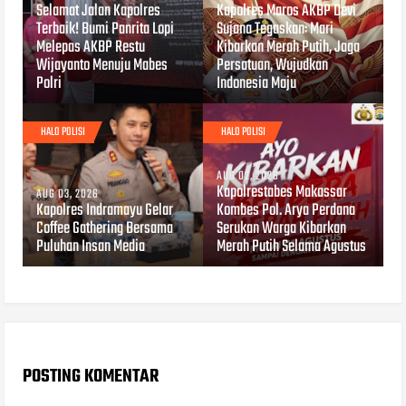
Selamat Jalan Kapolres
Kapolres Maros AKBP Devi
Terbaik! Bumi Panrita Lopi
Sujana Tegaskan: Mari
Melepas AKBP Restu
Kibarkan Merah Putih, Jaga
Wijayanto Menuju Mabes
Persatuan, Wujudkan
Polri
Indonesia Maju
HALO POLISI
HALO POLISI
AUG 02, 2026
Kapolrestabes Makassar
AUG 03, 2026
Kapolres Indramayu Gelar
Kombes Pol. Arya Perdana
Coffee Gathering Bersama
Serukan Warga Kibarkan
Puluhan Insan Media
Merah Putih Selama Agustus
POSTING KOMENTAR