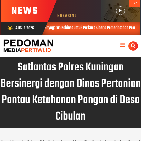
LIVE
NEWS
BREAKING
erlu Evaluasi dan Penyegaran Kabinet untuk Perkuat Kinerja Pemerintahan Presiden prabowo s
AUG, 8 2026
wb_sunny
​Satlantas Polres Kuningan
Bersinergi dengan Dinas Pertanian
Pantau Ketahanan Pangan di Desa
Cibulan