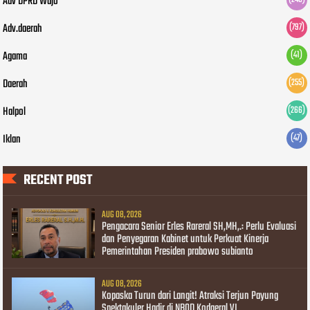
Adv DPRD Wajo
Adv.daerah
(797)
Agama
(41)
Daerah
(255)
Halpol
(266)
Iklan
(47)
RECENT POST
AUG 08, 2026
Pengacara Senior Erles Rareral SH,MH,.: Perlu Evaluasi
dan Penyegaran Kabinet untuk Perkuat Kinerja
Pemerintahan Presiden prabowo subianto
AUG 08, 2026
Kopaska Turun dari Langit! Atraksi Terjun Payung
Spektakuler Hadir di NBOD Kodaeral VI