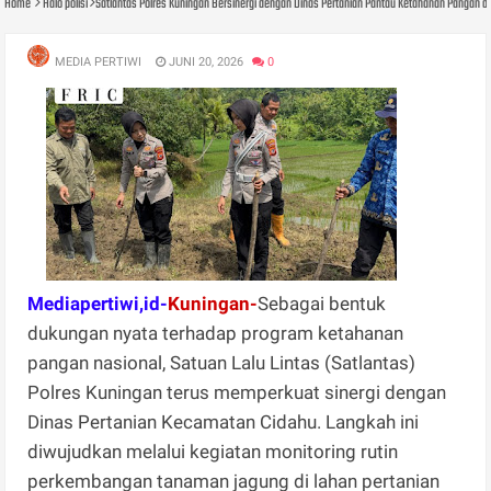
Home
Halo polisi
​Satlantas Polres Kuningan Bersinergi dengan Dinas Pertanian Pantau Ketahanan Pangan di
MEDIA PERTIWI
JUNI 20, 2026
0
Mediapertiwi,id-
Kuningan-
Sebagai bentuk
dukungan nyata terhadap program ketahanan
pangan nasional, Satuan Lalu Lintas (Satlantas)
Polres Kuningan terus memperkuat sinergi dengan
Dinas Pertanian Kecamatan Cidahu. Langkah ini
diwujudkan melalui kegiatan monitoring rutin
perkembangan tanaman jagung di lahan pertanian