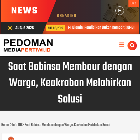
LIVE
NEWS
BREAKING
M. Diamin: Pendidikan Bukan Komoditi! OMBB Desak Evalu
AUG, 6 2026
wb_sunny
AUG 06, 2026
Saat Babinsa Membaur dengan
Warga, Keakraban Melahirkan
Solusi
Home
Info TNI
Saat Babinsa Membaur dengan Warga, Keakraban Melahirkan Solusi