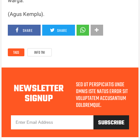
warga.
(Agus Kemplu).
SHARE
SHARE
TAGS
INFO TNI
SED UT PERSPICIATIS UNDE
NEWSLETTER
OMNIS ISTE NATUS ERROR SIT
SIGNUP
VOLUPTATEM ACCUSANTIUM
DOLOREMQUE.