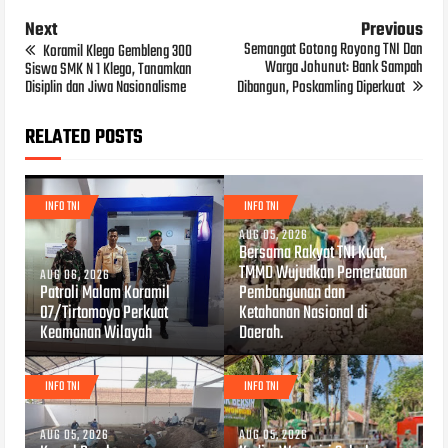
Next
Previous
Semangat Gotong Royong TNI Dan
Koramil Klego Gembleng 300
Warga Johunut: Bank Sampah
Siswa SMK N 1 Klego, Tanamkan
Disiplin dan Jiwa Nasionalisme
Dibangun, Poskamling Diperkuat
RELATED POSTS
INFO TNI
INFO TNI
AUG 05, 2026
Bersama Rakyat TNI Kuat,
TMMD Wujudkan Pemerataan
AUG 06, 2026
Patroli Malam Koramil
Pembangunan dan
07/Tirtomoyo Perkuat
Ketahanan Nasional di
Keamanan Wilayah
Daerah.
INFO TNI
INFO TNI
AUG 05, 2026
AUG 05, 2026