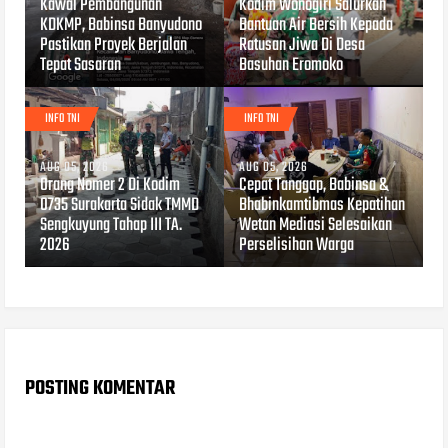
Kawal Pembangunan
Kodim Wonogiri Salurkan
KDKMP, Babinsa Banyudono
Bantuan Air Bersih Kepada
Pastikan Proyek Berjalan
Ratusan Jiwa Di Desa
Tepat Sasaran
Basuhan Eromoko
INFO TNI
INFO TNI
AUG 05, 2026
AUG 05, 2026
Orang Nomer 2 Di Kodim
Cepat Tanggap, Babinsa &
0735 Surakarta Sidak TMMD
Bhabinkamtibmas Kepatihan
Sengkuyung Tahap III TA.
Wetan Mediasi Selesaikan
2026
Perselisihan Warga
POSTING KOMENTAR