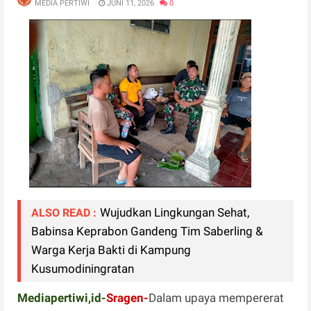
MEDIA PERTIWI
JUNI 11, 2026
0
Wujudkan Lingkungan Sehat,
ALSO READ :
Babinsa Keprabon Gandeng Tim Saberling &
Warga Kerja Bakti di Kampung
Kusumodiningratan
Mediapertiwi,id-
Sragen-
Dalam upaya mempererat