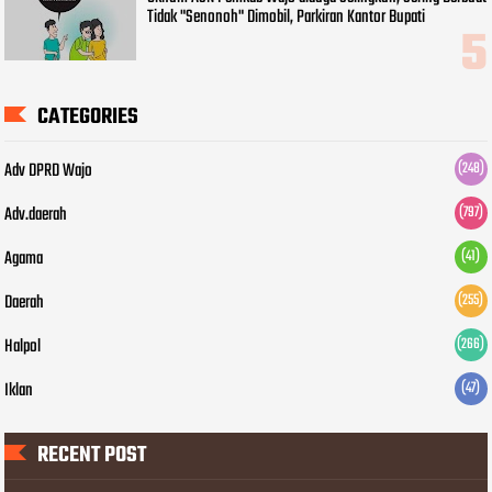
Tidak "Senonoh" Dimobil, Parkiran Kantor Bupati
CATEGORIES
Adv DPRD Wajo
(248)
Adv.daerah
(797)
Agama
(41)
Daerah
(255)
Halpol
(266)
Iklan
(47)
RECENT POST