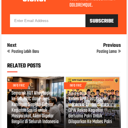
DOLOREMQUE.
Next
Previous
Posting Lebih Baru
Posting Lama
RELATED POSTS
INFO FRIC
INFO FRIC
JUN 21, 2026
Semarak HUT Bhayangkara
JUN 21, 2026
ke-80, FRIC dan Polres
Ketum DPP Fast Respon
Kuningan Siapkan Gebyar
Indonesia Center :Setiap
Kegiatan Sosial untuk
DPW Rekap Kegiatan
Masyarakat, Akan Digelar
Bersama Polri Untuk
Bergilir di Seluruh Indonesia
Dilaporkan Ke Mabes Polri