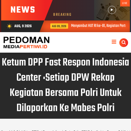
LIVE
NEWS
BREAKING
Menyambut HUT RI ke-81, Kegiatan Pertand
AUG, 9 2026
wb_sunny
AUG 09, 2026
Ketum DPP Fast Respon Indonesia
Center :Setiap DPW Rekap
Kegiatan Bersama Polri Untuk
Dilaporkan Ke Mabes Polri