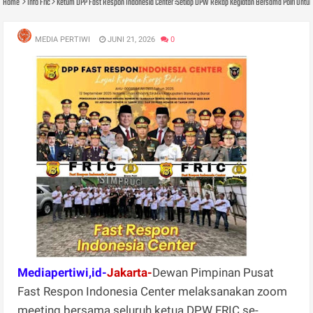
Home
Info Fric
Ketum DPP Fast Respon Indonesia Center :Setiap DPW Rekap Kegiatan Bersama Polri Untuk 
MEDIA PERTIWI
JUNI 21, 2026
0
Mediapertiwi,id-
Jakarta-
Dewan Pimpinan Pusat
Fast Respon Indonesia Center melaksanakan zoom
meeting bersama seluruh ketua DPW FRIC se-