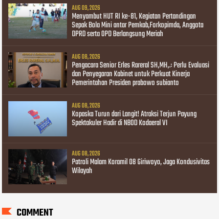
AUG 09, 2026
Menyambut HUT RI ke-81, Kegiatan Pertandingan
Sepak Bola Mini antar Pemkab,Forkopimda, Anggota
DPRD serta OPD Berlangsung Meriah
AUG 08, 2026
Pengacara Senior Erles Rareral SH,MH,.: Perlu Evaluasi
dan Penyegaran Kabinet untuk Perkuat Kinerja
Pemerintahan Presiden prabowo subianto
AUG 08, 2026
Kopaska Turun dari Langit! Atraksi Terjun Payung
Spektakuler Hadir di NBOD Kodaeral VI
AUG 08, 2026
Patroli Malam Koramil 08 Giriwoyo, Jaga Kondusivitas
Wilayah
COMMENT