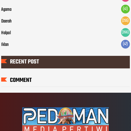
Agama
(41)
Daerah
(255)
Halpol
(266)
Iklan
(47)
RECENT POST
COMMENT