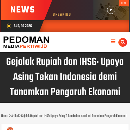
LIVE
NEWS
BREAKING
AUG, 10 2026
wb_sunny
Gejolak Rupiah dan IHSG: Upaya
Asing Tekan Indonesia demi
Tanamkan Pengaruh Ekonomi
Home
Artikel
Gejolak Rupiah dan IHSG: Upaya Asing Tekan Indonesia demi Tanamkan Pengaruh Ekonomi