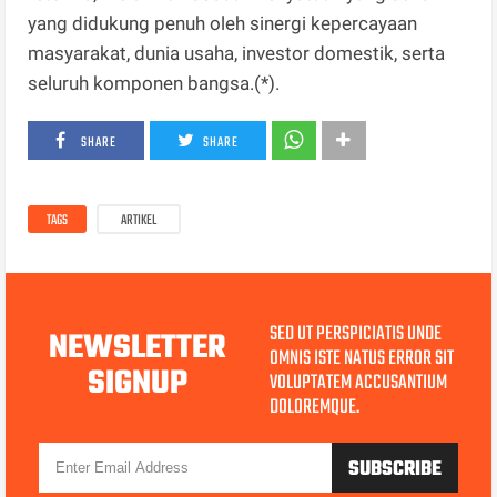
yang didukung penuh oleh sinergi kepercayaan
masyarakat, dunia usaha, investor domestik, serta
seluruh komponen bangsa.(*).
SHARE
SHARE
TAGS
ARTIKEL
SED UT PERSPICIATIS UNDE
NEWSLETTER
OMNIS ISTE NATUS ERROR SIT
SIGNUP
VOLUPTATEM ACCUSANTIUM
DOLOREMQUE.