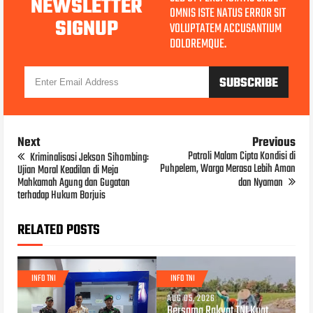
NEWSLETTER
OMNIS ISTE NATUS ERROR SIT
SIGNUP
VOLUPTATEM ACCUSANTIUM
DOLOREMQUE.
Next
Previous
Patroli Malam Cipta Kondisi di
Kriminalisasi Jekson Sihombing:
Puhpelem, Warga Merasa Lebih Aman
Ujian Moral Keadilan di Meja
Mahkamah Agung dan Gugatan
dan Nyaman
terhadap Hukum Borjuis
RELATED POSTS
INFO TNI
INFO TNI
AUG 05, 2026
Bersama Rakyat TNI Kuat,