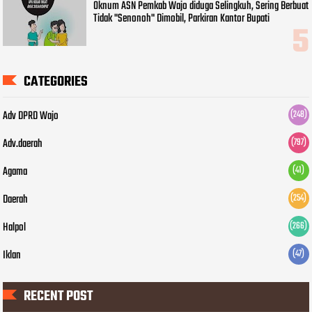
Oknum ASN Pemkab Wajo diduga Selingkuh, Sering Berbuat
Tidak "Senonoh" Dimobil, Parkiran Kantor Bupati
CATEGORIES
Adv DPRD Wajo
(248)
Adv.daerah
(797)
Agama
(41)
Daerah
(254)
Halpol
(266)
Iklan
(47)
RECENT POST