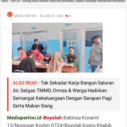
Home
Info TNI
Dukung untuk Generasi Sehat dan Berkualitas, Babinsa Dampingi Pemeriksaan Kesehatan C
MEDIA PERTIWI
JUNI 07, 2026
0
Tak Sekadar Kerja Bangun Saluran
ALSO READ :
Air, Satgas TMMD, Ormas & Warga Hadirkan
Semangat Kekeluargaan Dengan Sarapan Pagi
Serta Makan Siang
Mediapertiwi,id-
Boyolali-
Babinsa Koramil
13/Nogosari Kodim 0724/Boyolali Koptu Khabib