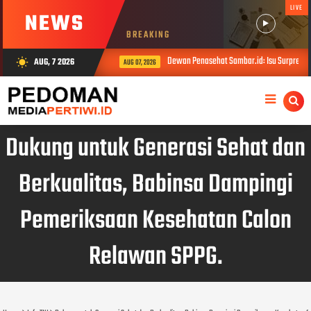
LIVE
NEWS
BREAKING
Dewan Penasehat Sambar.id: Isu Surpres P
AUG, 7 2026
wb_sunny
AUG 07, 2026
Dukung untuk Generasi Sehat dan
Berkualitas, Babinsa Dampingi
Pemeriksaan Kesehatan Calon
Relawan SPPG.