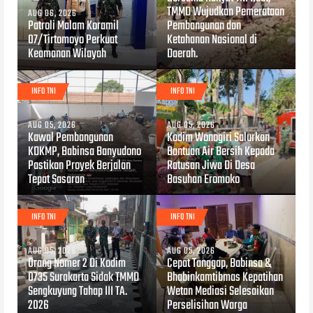
TMMD Wujudkan Pemerataan
AUG 06, 2026
Patroli Malam Koramil
Pembangunan dan
07/Tirtomoyo Perkuat
Ketahanan Nasional di
Keamanan Wilayah
Daerah.
INFO TNI
INFO TNI
AUG 05, 2026
AUG 05, 2026
Kawal Pembangunan
Kodim Wonogiri Salurkan
KDKMP, Babinsa Banyudono
Bantuan Air Bersih Kepada
Pastikan Proyek Berjalan
Ratusan Jiwa Di Desa
Tepat Sasaran
Basuhan Eromoko
INFO TNI
INFO TNI
AUG 05, 2026
AUG 05, 2026
Orang Nomer 2 Di Kodim
Cepat Tanggap, Babinsa &
0735 Surakarta Sidak TMMD
Bhabinkamtibmas Kepatihan
Sengkuyung Tahap III TA.
Wetan Mediasi Selesaikan
2026
Perselisihan Warga