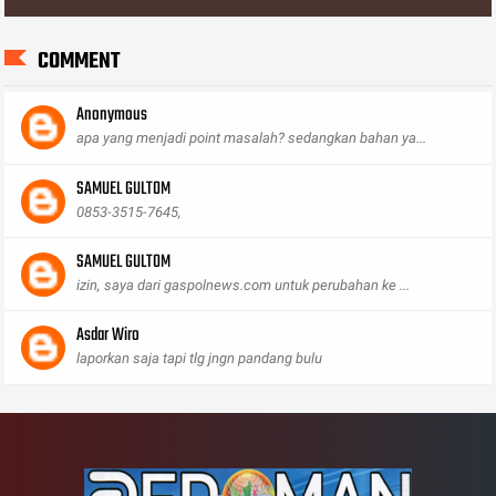
COMMENT
Anonymous
apa yang menjadi point masalah? sedangkan bahan ya...
SAMUEL GULTOM
0853-3515-7645,
SAMUEL GULTOM
izin, saya dari gaspolnews.com untuk perubahan ke ...
Asdar Wiro
laporkan saja tapi tlg jngn pandang bulu