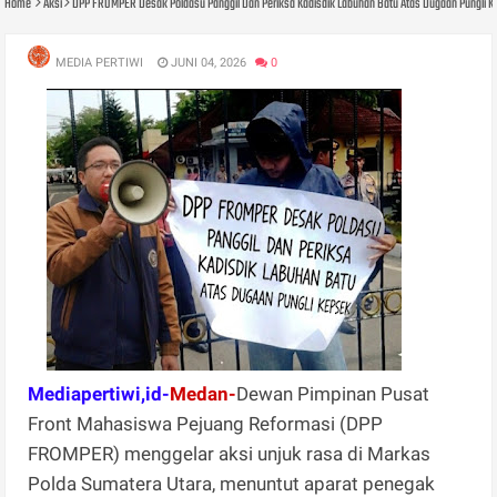
Home
Aksi
DPP FROMPER Desak Poldasu Panggil Dan Periksa Kadisdik Labuhan Batu Atas Dugaan Pungli 
MEDIA PERTIWI
JUNI 04, 2026
0
Mediapertiwi,id-
Medan-
Dewan Pimpinan Pusat
Front Mahasiswa Pejuang Reformasi (DPP
FROMPER) menggelar aksi unjuk rasa di Markas
Polda Sumatera Utara, menuntut aparat penegak