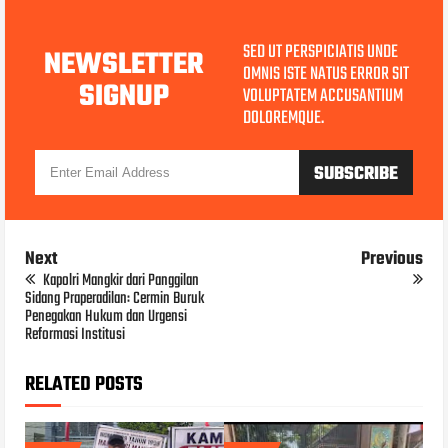
SED UT PERSPICIATIS UNDE
NEWSLETTER
OMNIS ISTE NATUS ERROR SIT
SIGNUP
VOLUPTATEM ACCUSANTIUM
DOLOREMQUE.
Next
Previous
Kapolri Mangkir dari Panggilan
Sidang Praperadilan: Cermin Buruk
Penegakan Hukum dan Urgensi
Reformasi Institusi
RELATED POSTS