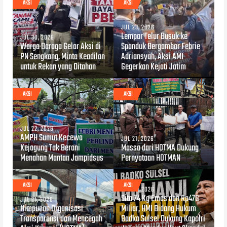
AKSI
AKSI
JUL 23, 2026
Lempar Telur Busuk ke
JUL 30, 2026
Warga Daraga Gelar Aksi di
Spanduk Bergambar Febrie
PN Sengkang, Minta Keadilan
Adriansyah, Aksi AMI
untuk Rekan yang Ditahan
Gegerkan Kejati Jatim
AKSI
AKSI
JUL 22, 2026
AMPH Sumut Kecewa
JUL 21, 2026
Kejagung Tak Berani
Massa dari HOTMA Dukung
Menahan Mantan Jampidsus
Pernyataan HOTMAN
AKSI
AKSI
JUL 10, 2026
Sita 74 Kg Emas dan Rp476
JUL 21, 2026
Himpunan Organisasi
Miliar, HMI Bidang Hukum
Transparansi dan Mencegah
Badko Sulsel Dukung Kapolri