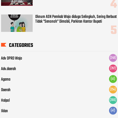
Oknum ASN Pemkab Wajo diduga Selingkuh, Sering Berbuat
Tidak "Senonoh" Dimobil, Parkiran Kantor Bupati
CATEGORIES
Adv DPRD Wajo
(248)
Adv.daerah
(797)
Agama
(41)
Daerah
(254)
Halpol
(266)
Iklan
(47)