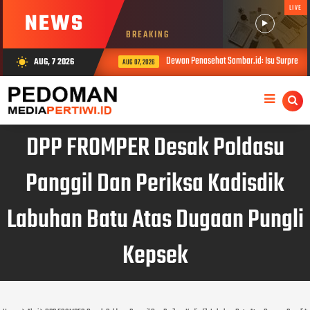
LIVE
NEWS
BREAKING
Dewan Penasehat Sambar.id: Isu Surpres Perg
AUG, 7 2026
wb_sunny
AUG 07, 2026
DPP FROMPER Desak Poldasu
Panggil Dan Periksa Kadisdik
Labuhan Batu Atas Dugaan Pungli
Kepsek