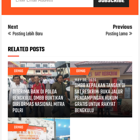
Next
Previous
Posting Lebih Baru
Posting Lama
RELATED POSTS
ORMAS
ORMAS
MAY 30, 2026
OMBB KEPALKAN TANGAN DI
JUN 01, 2026
DITERIMA BAIK DI POLDA
SAT RESKRIM: BUKA JALUR
BENGKULU, OMBB BUKTIKAN
PENDAMPINGAN HUKUM
DIRI ORMAS NASIONAL MITRA
GRATIS UNTUK RAKYAT
POLRI
BENGKULU
ORMAS