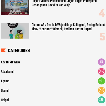
Rapat Evaluasi Pelaksanaan Gogus Tugas Percepatan
Penanganan Covid 19 Kab Wajo
Oknum ASN Pemkab Wajo diduga Selingkuh, Sering Berbuat
Tidak "Senonoh" Dimobil, Parkiran Kantor Bupati
CATEGORIES
Adv DPRD Wajo
(248)
Adv.daerah
(797)
Agama
(41)
Daerah
(255)
Halpol
(266)