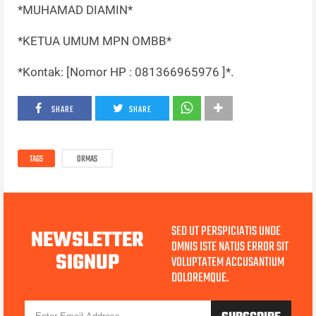
*MUHAMAD DIAMIN*
*KETUA UMUM MPN OMBB*
*Kontak: [Nomor HP : 081366965976 ]*.
SHARE
SHARE
TAGS
ORMAS
SED UT PERSPICIATIS UNDE
NEWSLETTER
OMNIS ISTE NATUS ERROR SIT
SIGNUP
VOLUPTATEM ACCUSANTIUM
DOLOREMQUE.