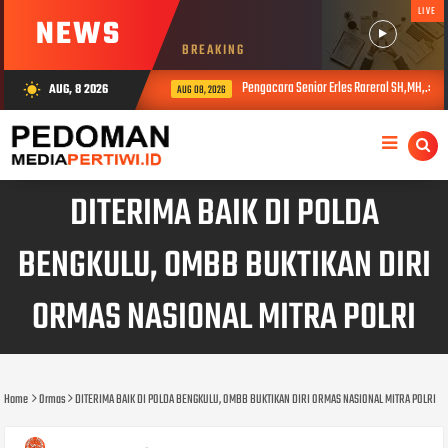
LIVE
NEWS
BREAKING
Pengacara Senior Erles Rareral SH,MH,.: Per
AUG, 8 2026
wb_sunny
AUG 08, 2026
DITERIMA BAIK DI POLDA
BENGKULU, OMBB BUKTIKAN DIRI
ORMAS NASIONAL MITRA POLRI
Home
Ormas
DITERIMA BAIK DI POLDA BENGKULU, OMBB BUKTIKAN DIRI ORMAS NASIONAL MITRA POLRI