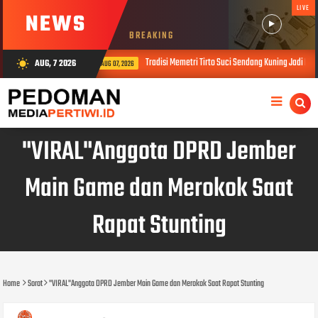
LIVE
NEWS
BREAKING
Tradisi Memetri Tirto Suci Sendang Kuning Jadi Penguat Pelestar
AUG, 7 2026
wb_sunny
AUG 07, 2026
"VIRAL"Anggota DPRD Jember
Main Game dan Merokok Saat
Rapat Stunting
Home
Sorot
"VIRAL"Anggota DPRD Jember Main Game dan Merokok Saat Rapat Stunting