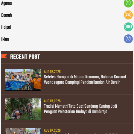
Agama
(41)
Daerah
(255)
Halpol
(266)
Iklan
(47)
RECENT POST
AUG 07, 2026
Setetes Harapan di Musim Kemarau, Babinsa Koramil
Wonosegoro Dampingi Pendistribusian Air Bersih
AUG 07, 2026
Tradisi Memetri Tirto Suci Sendang Kuning Jadi
Penguat Pelestarian Budaya di Sambirejo
AUG 07, 2026