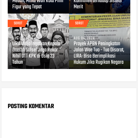
Medan, Minta Wali Kota Pilih
Komitmen terhadap Sistem
Figur yang Tepat
Merit
SOROT
SOROT
AUG 04, 2026
AUG 04, 2026
LIRA Wajo Ingatkan Kepala
Proyek APBN Peningkatan
Daerah Sulsel Jaga Rekor
Jalan Wae Tuo - Tua Disorot,
Nihil OTT KPK di Usia 23
LIRA: Bisa Berimplikasi
Tahun
Hukum Jika Rugikan Negara
POSTING KOMENTAR