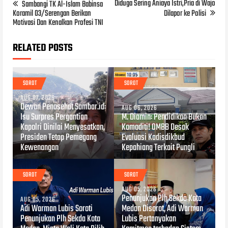
Diduga Sering Aniaya Istri,Pria di Wajo
Sambangi TK Al-Islam Babinsa
Koramil 03/Serengan Berikan
Dilapor ke Polisi
Motivasi Dan Kenalkan Profesi TNI
RELATED POSTS
SOROT
SOROT
AUG 07, 2026
Dewan Penasehat Sambar.id:
AUG 06, 2026
Isu Surpres Pergantian
M. Diamin: Pendidikan Bukan
Kapolri Dinilai Menyesatkan,
Komoditi! OMBB Desak
Presiden Tetap Pemegang
Evaluasi Kadisdikbud
Kewenangan
Kepahiang Terkait Pungli
SOROT
SOROT
AUG 05, 2026
Penunjukan Plh Sekda Kota
AUG 05, 2026
Adi Warman Lubis Soroti
Medan Disorot, Adi Warman
Penunjukan Plh Sekda Kota
Lubis Pertanyakan