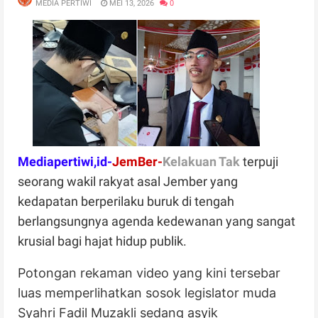
MEDIA PERTIWI
MEI 13, 2026
0
Mediapertiwi,id-
JemBer-
Kelakuan Tak
terpuji
seorang wakil rakyat asal Jember yang
kedapatan berperilaku buruk di tengah
berlangsungnya agenda kedewanan yang sangat
krusial bagi hajat hidup publik.
Potongan rekaman video yang kini tersebar
luas memperlihatkan sosok legislator muda
Syahri Fadil Muzakli sedang asyik