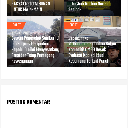
RAKYAT RP5,1 M BUKAN
Ultra Jadi Korban Narasi
UNTUK MAIN-MAIN
Sepihak
SOROT
SOROT
AUG 07, 2026
Dewan Penasehat Sambar.id:
AUG 06, 2026
Isu Surpres Pergantian
M. Diamin: Pendidikan Bukan
Kapolri Dinilai Menyesatkan,
Komoditi! OMBB Desak
Presiden Tetap Pemegang
Evaluasi Kadisdikbud
Kewenangan
Kepahiang Terkait Pungli
POSTING KOMENTAR