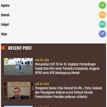
Agama
(41)
Daerah
(255)
Halpol
(266)
Iklan
(47)
RECENT POST
AUG 09, 2026
Menyambut HUT RI ke-81, Kegiatan Pertandingan
Sepak Bola Mini antar Pemkab,Forkopimda, Anggota
DPRD serta OPD Berlangsung Meriah
AUG 08, 2026
Pengacara Senior Erles Rareral SH,MH,.: Perlu Evaluasi
dan Penyegaran Kabinet untuk Perkuat Kinerja
Pemerintahan Presiden prabowo subianto