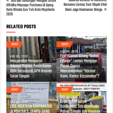
Babinsa Koramil 14 Jatisrono
Doa dan Dukungan Mengalir untuk
Bersama Linmas Sisir Obyek Vital
Alfridha Massayu Putrisena di Ajang
Duta Wisata Gus Yuk Kota Mojokerto
Demi Jaga Keamanan Warga
2026
RELATED POSTS
SOROT
SOROT
AUG 08, 2026
Fric : Camat Bilang “Bukan
AUG 08, 2026
Masyarakat Menyoroti
Edaran”, Lantas Mengapa
Adanya Dugaan Penimbunan
Pesan Donasi
BBM Bersubsidi,APH diminta
Mencantumkan “Hormat
Turun Tangan
Kami, Kantor Kecamatan”?
SOROT
SOROT
AUG 08, 2026
Diberitakan Tanpa
AUG 08, 2026
LIRA INGATKAN KONTRAKTOR
Konfirmasi, Satresnarkoba
JEMBATAN S. JAMPU: UANG
Polres Cimahi dan Yayasan