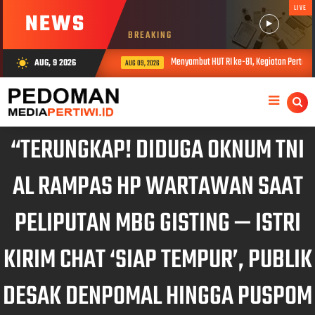
LIVE
NEWS
BREAKING
Menyambut HUT RI ke-81, Kegiatan Pertandi
AUG, 9 2026
wb_sunny
AUG 09, 2026
“TERUNGKAP! DIDUGA OKNUM TNI
AL RAMPAS HP WARTAWAN SAAT
PELIPUTAN MBG GISTING — ISTRI
KIRIM CHAT ‘SIAP TEMPUR’, PUBLIK
DESAK DENPOMAL HINGGA PUSPOM