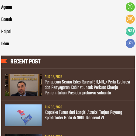
Agama
(41)
Daerah
(255)
Halpol
(266)
Iklan
(47)
RECENT POST
AUG 08, 2026
Pengacara Senior Erles Rareral SH,MH,.: Perlu Evaluasi
dan Penyegaran Kabinet untuk Perkuat Kinerja
Pemerintahan Presiden prabowo subianto
AUG 08, 2026
Kopaska Turun dari Langit! Atraksi Terjun Payung
Spektakuler Hadir di NBOD Kodaeral VI