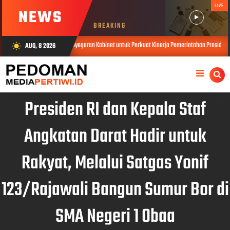
LIVE
NEWS
BREAKING
lu Evaluasi dan Penyegaran Kabinet untuk Perkuat Kinerja Pemerintahan Presiden prabowo sub
AUG, 8 2026
wb_sunny
Presiden RI dan Kepala Staf
Angkatan Darat Hadir untuk
Rakyat, Melalui Satgas Yonif
123/Rajawali Bangun Sumur Bor di
SMA Negeri 1 Obaa