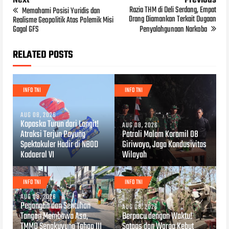
Next
Previous
Razia THM di Deli Serdang, Empat
Memahami Posisi Yuridis dan
Orang Diamankan Terkait Dugaan
Realisme Geopolitik Atas Polemik Misi
Gagal GFS
Penyalahgunaan Narkoba
RELATED POSTS
INFO TNI
INFO TNI
AUG 08, 2026
Kopaska Turun dari Langit!
AUG 08, 2026
Atraksi Terjun Payung
Patroli Malam Koramil 08
Spektakuler Hadir di NBOD
Giriwoyo, Jaga Kondusivitas
Kodaeral VI
Wilayah
INFO TNI
INFO TNI
AUG 08, 2026
Pegangan dan Sentuhan
AUG 08, 2026
Tangan Membawa Asa,
Berpacu dengan Waktu!
TMMD Sengkuyung Tahap III
Satgas dan Warga Kebut