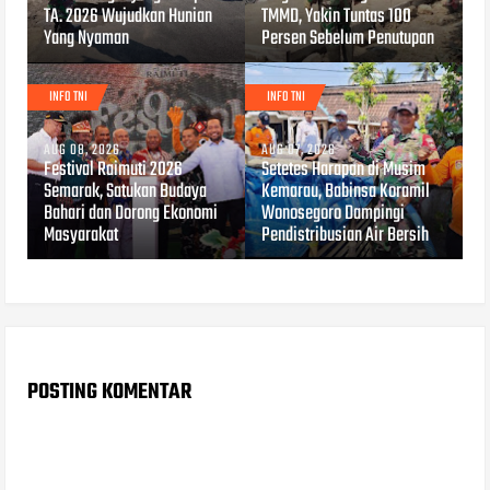
TA. 2026 Wujudkan Hunian
TMMD, Yakin Tuntas 100
Yang Nyaman
Persen Sebelum Penutupan
INFO TNI
INFO TNI
AUG 08, 2026
AUG 07, 2026
Festival Raimuti 2026
Setetes Harapan di Musim
Semarak, Satukan Budaya
Kemarau, Babinsa Koramil
Bahari dan Dorong Ekonomi
Wonosegoro Dampingi
Masyarakat
Pendistribusian Air Bersih
POSTING KOMENTAR