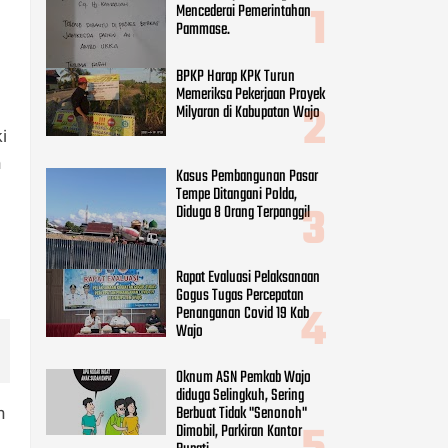
Mencederai Pemerintahan
Pammase.
BPKP Harap KPK Turun
Memeriksa Pekerjaan Proyek
Milyaran di Kabupatan Wajo
i
h
Kasus Pembangunan Pasar
Tempe Ditangani Polda,
Diduga 8 Orang Terpanggil
Rapat Evaluasi Pelaksanaan
Gogus Tugas Percepatan
Penanganan Covid 19 Kab
Wajo
Oknum ASN Pemkab Wajo
diduga Selingkuh, Sering
Berbuat Tidak "Senonoh"
n
Dimobil, Parkiran Kantor