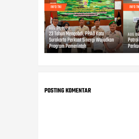
INFO TNI
INFO TN
AUG 07, 2026
23 Tahun Mengabdi, PPAD Kota
AUG 06
Surakarta Perkuat Sinergi Wujudkan
Patro
Program Pemerintah
Perku
POSTING KOMENTAR