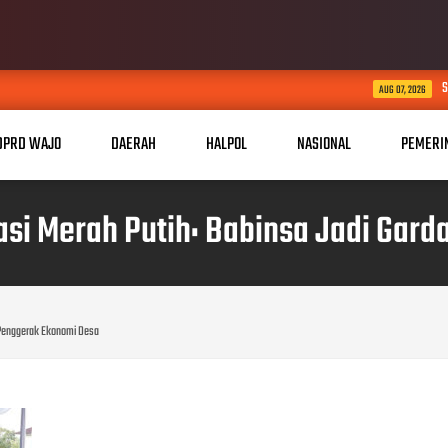
Setetes Harapan di Mus
AUG 07, 2026
DPRD WAJO
DAERAH
HALPOL
NASIONAL
PEMERI
si Merah Putih: Babinsa Jadi Gar
 Penggerak Ekonomi Desa