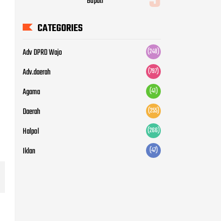
Bupati
CATEGORIES
Adv DPRD Wajo
(248)
Adv.daerah
(797)
Agama
(41)
Daerah
(255)
Halpol
(266)
Iklan
(47)