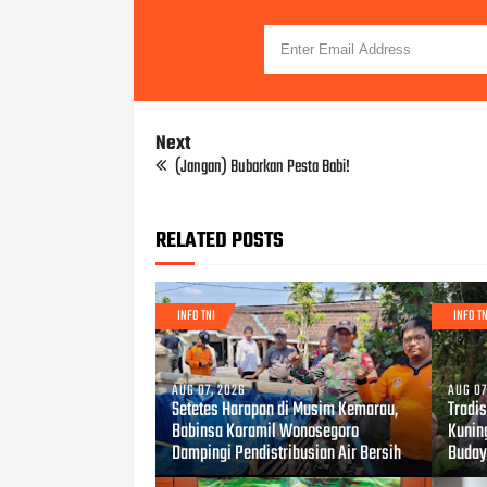
Next
(Jangan) Bubarkan Pesta Babi!
RELATED POSTS
INFO TNI
INFO TN
AUG 07, 2026
AUG 07
Setetes Harapan di Musim Kemarau,
Tradis
Babinsa Koramil Wonosegoro
Kunin
Dampingi Pendistribusian Air Bersih
Buday