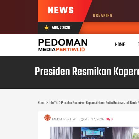
NEWS
BREAKING
AUG, 7 2026
wb_sunny
HOME
Presiden Resmikan Kopera
Home
Info TNI
Presiden Resmikan Koperasi Merah Putih: Babinsa Jadi Garda
MEDIA PERTIWI
MEI 17, 2026
0