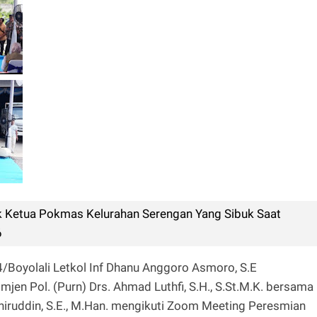
sok Ketua Pokmas Kelurahan Serengan Yang Sibuk Saat
6
Boyolali Letkol Inf Dhanu Anggoro Asmoro, S.E
n Pol. (Purn) Drs. Ahmad Luthfi, S.H., S.St.M.K. bersama
ruddin, S.E., M.Han. mengikuti Zoom Meeting Peresmian