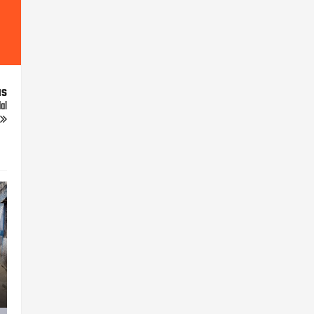
us
al