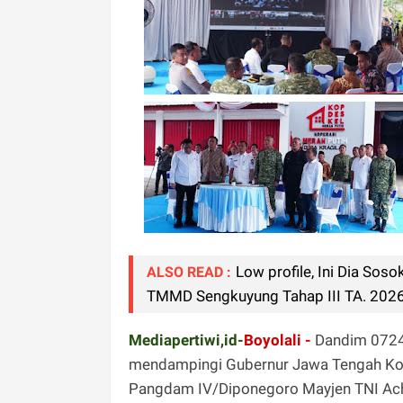
Low profile, Ini Dia So
ALSO READ :
TMMD Sengkuyung Tahap III TA. 202
Mediapertiwi,id-
Boyolali -
Dandim 0724/
mendampingi Gubernur Jawa Tengah Komje
Pangdam IV/Diponegoro Mayjen TNI Achi