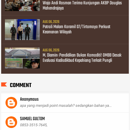
Wajo Andi Rosman Terima Kunjungan AKBP Douglas
Mahendrajaya
AUG 06, 2026
Patroli Malam Koramil 07/Tirtomoyo Perkuat
Keamanan Wilayah
AUG 06, 2026
M. Diamin: Pendidikan Bukan Komoditi! OMBB Desak
Evaluasi Kadisdikbud Kepahiang Terkait Pungli
COMMENT
Anonymous
apa yang menjadi point masalah? sedangkan bahan ya...
SAMUEL GULTOM
0853-3515-7645,