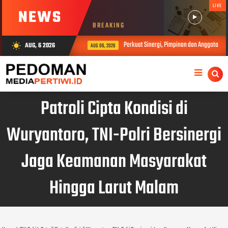
LIVE
NEWS
BREAKING
Perkuat Sinergi, Pimpinan dan Anggota DPR
AUG, 6 2026
wb_sunny
AUG 06, 2026
Patroli Cipta Kondisi di
Wuryantoro, TNI-Polri Bersinergi
Jaga Keamanan Masyarakat
Hingga Larut Malam