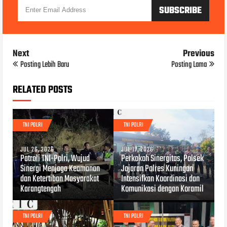
Next
Previous
Posting Lebih Baru
Posting Lama
RELATED POSTS
TNI POLRI
TNI POLRI
JUL 26, 2026
JUL 17, 2026
Patroli TNI-Polri, Wujud
Perkokoh Sinergitas, Polsek
Sinergi Menjaga Keamanan
Jajaran Polres Kuningan
dan Ketertiban Masyarakat
Intensifkan Koordinasi dan
Karangtengah
Komunikasi dengan Koramil
TNI POLRI
TNI POLRI