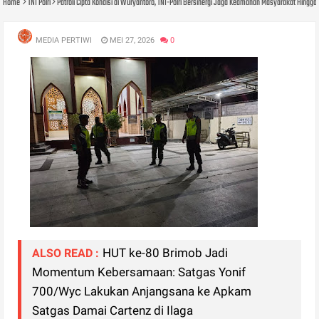
Home
TNI Polri
Patroli Cipta Kondisi di Wuryantoro, TNI-Polri Bersinergi Jaga Keamanan Masyarakat Hingga
MEDIA PERTIWI
MEI 27, 2026
0
HUT ke-80 Brimob Jadi
ALSO READ :
Momentum Kebersamaan: Satgas Yonif
700/Wyc Lakukan Anjangsana ke Apkam
Satgas Damai Cartenz di Ilaga