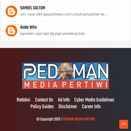
SAMUEL GULTOM
izin, saya dari gaspolnews.com untuk perubahan ke ...
Asdar Wiro
laporkan saja tapi tlg jngn pandang bulu
Redaksi
Contact Us
Ad Info
Cyber Media Guidelines
Policy Guides
Disclaimer
Career Info
© Copyright 2019
PEDOMAN MEDIA PERTIWI