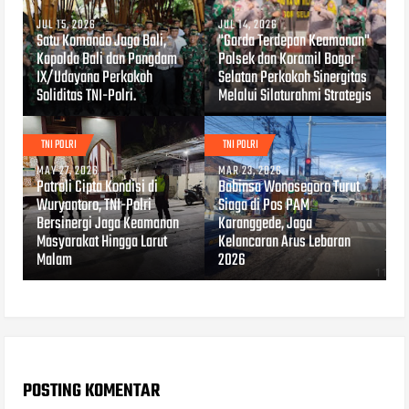
JUL 15, 2026
JUL 14, 2026
Satu Komando Jaga Bali,
"Garda Terdepan Keamanan"
Kapolda Bali dan Pangdam
Polsek dan Koramil Bogor
IX/Udayana Perkokoh
Selatan Perkokoh Sinergitas
Soliditas TNI-Polri.
Melalui Silaturahmi Strategis
TNI POLRI
TNI POLRI
MAY 27, 2026
MAR 23, 2026
Patroli Cipta Kondisi di
Babinsa Wonosegoro Turut
Wuryantoro, TNI-Polri
Siaga di Pos PAM
Bersinergi Jaga Keamanan
Karanggede, Jaga
Masyarakat Hingga Larut
Kelancaran Arus Lebaran
Malam
2026
POSTING KOMENTAR