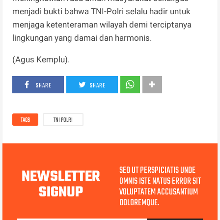
menjadi bukti bahwa TNI-Polri selalu hadir untuk
menjaga ketenteraman wilayah demi terciptanya
lingkungan yang damai dan harmonis.
(Agus Kemplu).
SHARE
SHARE
TAGS
TNI POLRI
SED UT PERSPICIATIS UNDE
NEWSLETTER
OMNIS ISTE NATUS ERROR SIT
SIGNUP
VOLUPTATEM ACCUSANTIUM
DOLOREMQUE.