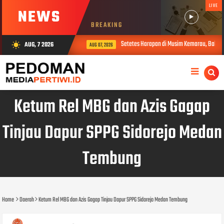
LIVE
NEWS
BREAKING
Setetes Harapan di Musim Kemarau, Babinsa
AUG, 7 2026
wb_sunny
AUG 07, 2026
Ketum Rel MBG dan Azis Gagap
Tinjau Dapur SPPG Sidorejo Medan
Tembung
Home
Daerah
Ketum Rel MBG dan Azis Gagap Tinjau Dapur SPPG Sidorejo Medan Tembung