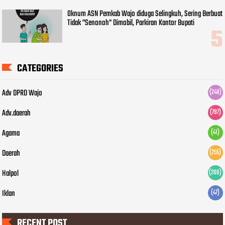
Oknum ASN Pemkab Wajo diduga Selingkuh, Sering Berbuat
Tidak "Senonoh" Dimobil, Parkiran Kantor Bupati
CATEGORIES
Adv DPRD Wajo
(248)
Adv.daerah
(797)
Agama
(41)
Daerah
(255)
Halpol
(266)
Iklan
(47)
RECENT POST