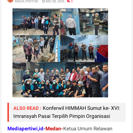
MEDIA PERTIWI
MEI 08, 2026
0
Konferwil HIMMAH Sumut ke- XVI:
ALSO READ :
Imransyah Pasai Terpilih Pimpin Organisasi
Mediapertiwi,id-
Medan-
Ketua Umum Relawan