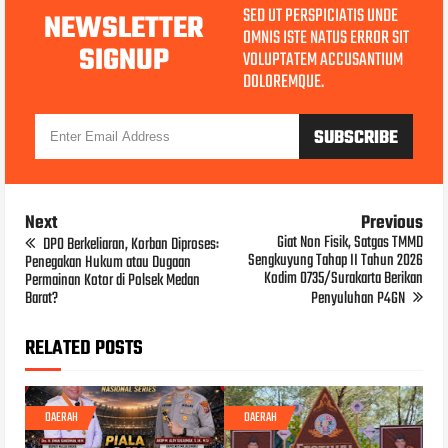
SED UT PERSPICIATIS UNDE
NEWSLETTER
OMNIS ISTE NATUS ERROR SIT
SIGNUP
VOLUPTATEM ACCUSANTIUM
DOLOREMQUE.
Next
Previous
Giat Non Fisik, Satgas TMMD
DPO Berkeliaran, Korban Diproses:
Sengkuyung Tahap II Tahun 2026
Penegakan Hukum atau Dugaan
Kodim 0735/Surakarta Berikan
Permainan Kotor di Polsek Medan
Barat?
Penyuluhan P4GN
RELATED POSTS
DAERAH
DAERAH