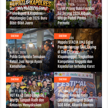
AUG 07, 2026
AUG 03, 2026
Dari Desa Menuju Nasional!
Lurah Pilang Buka Festival
Piala Bupati & Kapolres
Gir Sereng 2026,Ribuan
Majalengka Cup 2026 Buru
Warga Padati Pantai
Bibit-Bibit Juara
Permata
DAERAH
DAERAH
AUG 01, 2026
Mapala STACIA UMJ Gelar
Pengembangan Skill Caving
di Gua Cicurug
AUG 01, 2026
Polda Gorontalo Temukan
Klapanunggal, Tingkatkan
Retail Jual Harga Ayam
Kompetensi Anggota dan
Kemahalan
Kepedulian terhadap Karst
DAERAH
DAERAH
JUL 27, 2026
JUL 26, 2026
HUT Ke 43 Desa Langkan,
Festival Renang Piala
Warga Tumpah Ruah dan
Disdikbud Tangsel Diikuti
Antusias Menyaksikan
500 Atlet, Akuatik Banten: