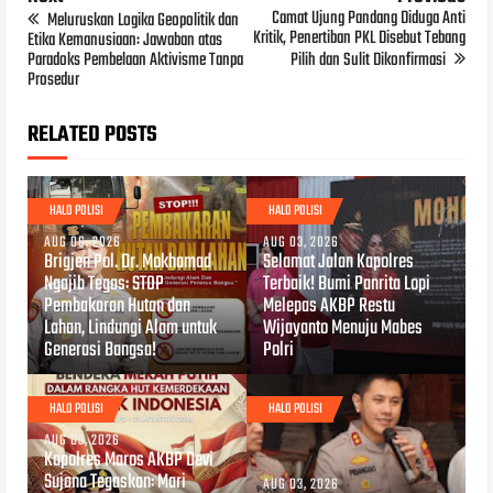
Camat Ujung Pandang Diduga Anti
Meluruskan Logika Geopolitik dan
Kritik, Penertiban PKL Disebut Tebang
Etika Kemanusiaan: Jawaban atas
Paradoks Pembelaan Aktivisme Tanpa
Pilih dan Sulit Dikonfirmasi
Prosedur
RELATED POSTS
HALO POLISI
HALO POLISI
AUG 06, 2026
AUG 03, 2026
Brigjen Pol. Dr. Mokhamad
Selamat Jalan Kapolres
Ngajib Tegas: STOP
Terbaik! Bumi Panrita Lopi
Pembakaran Hutan dan
Melepas AKBP Restu
Lahan, Lindungi Alam untuk
Wijayanto Menuju Mabes
Generasi Bangsa!
Polri
HALO POLISI
HALO POLISI
AUG 03, 2026
Kapolres Maros AKBP Devi
Sujana Tegaskan: Mari
AUG 03, 2026