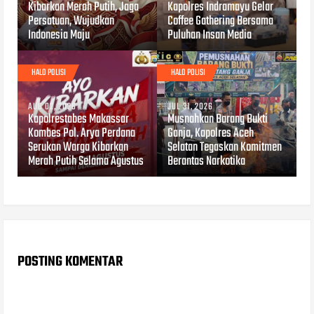
Kibarkan Merah Putih, Jaga
Kapolres Indramayu Gelar
Persatuan, Wujudkan
Coffee Gathering Bersama
Indonesia Maju
Puluhan Insan Media
HALO POLISI
HALO POLISI
AUG 02, 2026
JUL 31, 2026
Kapolrestabes Makassar
Musnahkan Barang Bukti
Kombes Pol. Arya Perdana
Ganja, Kapolres Aceh
Serukan Warga Kibarkan
Selatan Tegaskan Komitmen
Merah Putih Selama Agustus
Berantas Narkotika
POSTING KOMENTAR