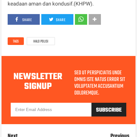
keadaan aman dan kondusif.(KHPW).
SHARE
SHARE
TAGS
HALO POLISI
SED UT PERSPICIATIS UNDE
NEWSLETTER
OMNIS ISTE NATUS ERROR SIT
SIGNUP
VOLUPTATEM ACCUSANTIUM
DOLOREMQUE.
Next
Previous