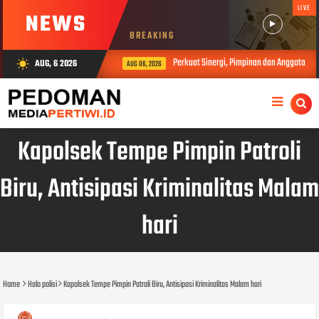
LIVE
NEWS
BREAKING
Perkuat Sinergi, Pimpinan dan Anggota DP
AUG, 6 2026
wb_sunny
AUG 06, 2026
Kapolsek Tempe Pimpin Patroli
Biru, Antisipasi Kriminalitas Malam
hari
Home
Halo polisi
Kapolsek Tempe Pimpin Patroli Biru, Antisipasi Kriminalitas Malam hari