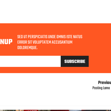
SED UT PERSPICIATIS UNDE OMNIS ISTE NATUS
GNUP
ERROR SIT VOLUPTATEM ACCUSANTIUM
DOLOREMQUE.
Previo
Posting Lama