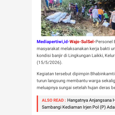
Mediapertiwi,id-
Wajo-SulSel-
Personel 
masyarakat melaksanakan kerja bakti un
kondisi banjir di Lingkungan Laikki, K
(15/5/2026).
Kegiatan tersebut dipimpin Bhabinkamt
turun langsung membantu warga sekalig
meluapnya sungai setelah hujan deras be
Hangatnya Anjangsana H
ALSO READ :
Sambangi Kediaman Irjen Pol (P) Ad