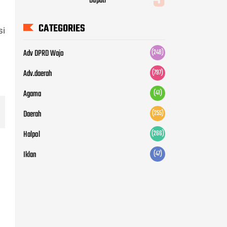
Bupati
CATEGORIES
si
Adv DPRD Wajo
(248)
Adv.daerah
(797)
Agama
(41)
Daerah
(255)
Halpol
(266)
Iklan
(47)