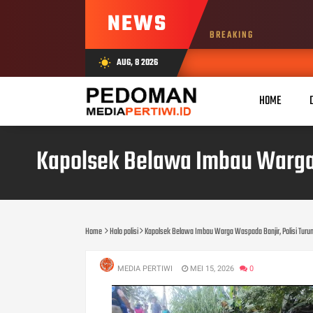
NEWS
BREAKING
AUG, 8 2026
wb_sunny
HOME
Kapolsek Belawa Imbau Warga W
Home
Halo polisi
Kapolsek Belawa Imbau Warga Waspada Banjir, Polisi Turun K
MEDIA PERTIWI
MEI 15, 2026
0