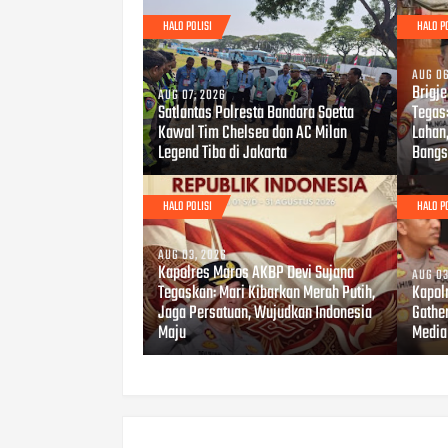
HALO POLISI
HALO P
AUG 06
Brigj
AUG 07, 2026
Satlantas Polresta Bandara Soetta
Tegas
Kawal Tim Chelsea dan AC Milan
Lahan
Legend Tiba di Jakarta
Bangs
HALO POLISI
HALO P
AUG 03, 2026
Kapolres Maros AKBP Devi Sujana
AUG 03
Tegaskan: Mari Kibarkan Merah Putih,
Kapol
Jaga Persatuan, Wujudkan Indonesia
Gathe
Maju
Media