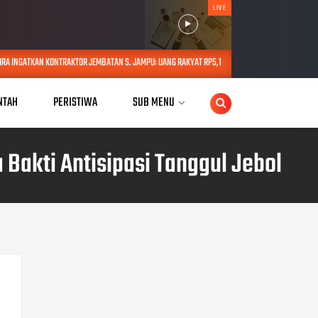
LIVE
OR JEMBATAN S. JAMPU: UANG RAKYAT RP5,1 M BUKAN UNTUK MAIN-MAIN
AUG 08, 2026
NTAH
PERISTIWA
SUB MENU
Bakti Antisipasi Tanggul Jebol