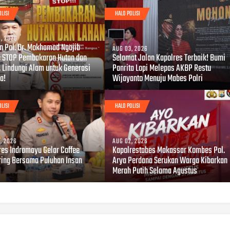
OLISI
HALO POLISI
, 2026
en Pol. Dr. Mokhamad Ngajib
AUG 03, 2026
: STOP Pembakaran Hutan dan
Selamat Jalan Kapolres Terbaik! Bumi
, Lindungi Alam untuk Generasi
Panrita Lopi Melepas AKBP Restu
a!
Wijayanto Menuju Mabes Polri
OLISI
HALO POLISI
, 2026
AUG 02, 2026
res Indramayu Gelar Coffee
Kapolrestabes Makassar Kombes Pol.
ring Bersama Puluhan Insan
Arya Perdana Serukan Warga Kibarkan
Merah Putih Selama Agustus