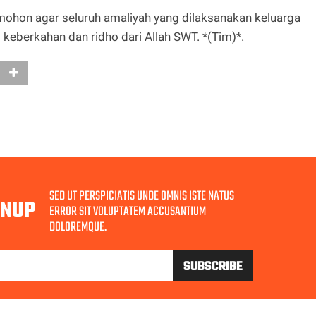
ohon agar seluruh amaliyah yang dilaksanakan keluarga
eberkahan dan ridho dari Allah SWT. *(Tim)*.
SED UT PERSPICIATIS UNDE OMNIS ISTE NATUS
GNUP
ERROR SIT VOLUPTATEM ACCUSANTIUM
DOLOREMQUE.