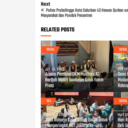
Next
Polres Probolinggo Kota Salurkan 43 Hewan Qurban u
Masyarakat dan Pondok Pesantren
RELATED POSTS
SOSIAL
SOSIAL
JUL 05, 2026
JUN 29
Arman Pembina DKM Mushola Al-
Demi 
BarQah Hadiri Santunan Anak Yatim
Medan
Piatu
Rohin
KEG
SOSIAL
JUN 19, 2026
MAY 27
Jasa Raharja Gelar Donor Darah untuk
Hari 
Memperingati HUT Jakarta ke-499,
Deli 