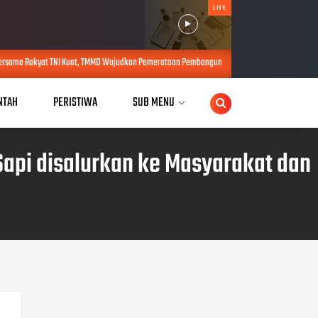
LIVE
uat, TMMD Wujudkan Pemerataan Pembangunan dan Ketahanan Nasional di Daerah.
A
NTAH
PERISTIWA
SUB MENU
 Sapi disalurkan ke Masyarakat dan