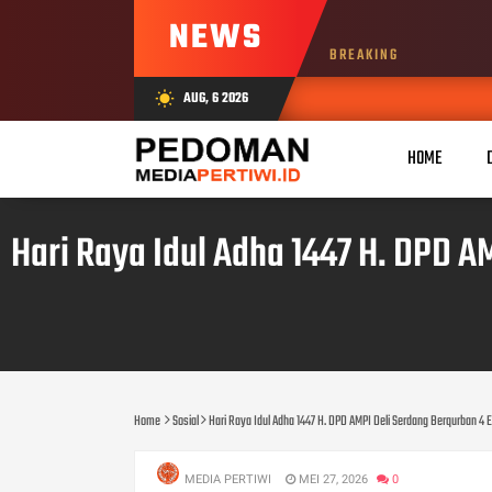
NEWS
BREAKING
AUG, 6 2026
wb_sunny
HOME
Hari Raya Idul Adha 1447 H. DPD A
Home
Sosial
Hari Raya Idul Adha 1447 H. DPD AMPI Deli Serdang Berqurban 4
MEDIA PERTIWI
MEI 27, 2026
0