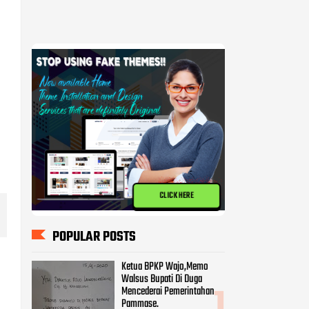
CLICK HERE
POPULAR POSTS
Ketua BPKP Wajo,Memo
Walsus Bupati Di Duga
Mencederai Pemerintahan
Pammase.
BPKP Harap KPK Turun
Memeriksa Pekerjaan Proyek
Milyaran di Kabupatan Wajo
Kasus Pembangunan Pasar