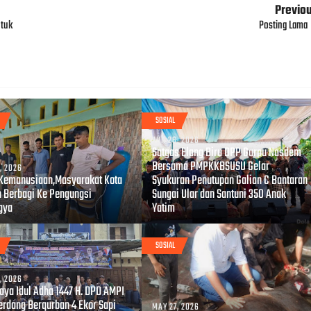
Previo
ntuk
Posting Lama
SOSIAL
JUN 26, 2026
Satgas Elang Biru DPP Garpu Nasdem
Bersama PMPKKBSUSU Gelar
, 2026
Kemanusiaan,Masyarakat Kota
Syukuran Penutupan Galian C Bantaran
 Berbagi Ke Pengungsi
Sungai Ular dan Santuni 350 Anak
gya
Yatim
SOSIAL
, 2026
Raya Idul Adha 1447 H. DPD AMPI
Serdang Berqurban 4 Ekor Sapi
MAY 27, 2026