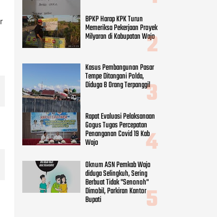
Tempe Ditangani Polda,
Diduga 8 Orang Terpanggil
r
Rapat Evaluasi Pelaksanaan
Gogus Tugas Percepatan
Penanganan Covid 19 Kab
Wajo
Oknum ASN Pemkab Wajo
diduga Selingkuh, Sering
Berbuat Tidak "Senonoh"
Dimobil, Parkiran Kantor
Bupati
CATEGORIES
Adv DPRD Wajo
(248)
Adv.daerah
(797)