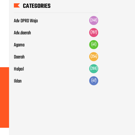
Agama
(41)
Daerah
(254)
Halpol
(266)
Iklan
(47)