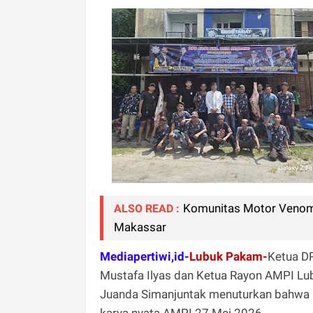
Komunitas Motor Venom 
ALSO READ :
Makassar
Mediapertiwi,id-
Lubuk Pakam-
Ketua D
Mustafa Ilyas dan Ketua Rayon AMPI Lub
Juanda Simanjuntak menuturkan bahwa k
karya nyata AMPI.27 Mei 2026 .