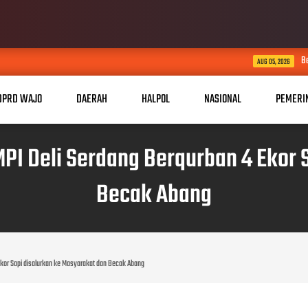
Bersama Rakyat TNI K
AUG 05, 2026
DPRD WAJO
DAERAH
HALPOL
NASIONAL
PEMERI
MPI Deli Serdang Berqurban 4 Ekor
Becak Abang
 Ekor Sapi disalurkan ke Masyarakat dan Becak Abang