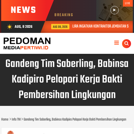
LIVE
NEWS
BREAKING
LIRA INGATKAN KONTRAKTOR JEMBATAN S. JA
AUG, 8 2026
wb_sunny
AUG 08, 2026
Gandeng Tim Saberling, Babinsa
Kadipiro Pelopori Kerja Bakti
Pembersihan Lingkungan
Home
Info TNI
Gandeng Tim Saberling, Babinsa Kadipiro Pelopori Kerja Bakti Pembersihan Lingkungan