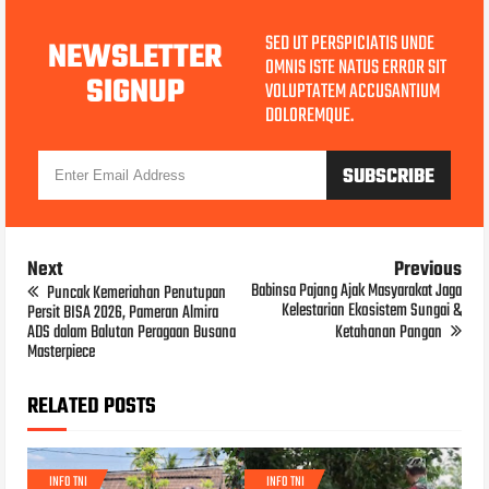
SED UT PERSPICIATIS UNDE
NEWSLETTER
OMNIS ISTE NATUS ERROR SIT
SIGNUP
VOLUPTATEM ACCUSANTIUM
DOLOREMQUE.
Next
Previous
Babinsa Pajang Ajak Masyarakat Jaga
Puncak Kemeriahan Penutupan
Kelestarian Ekosistem Sungai &
Persit BISA 2026, Pameran Almira
ADS dalam Balutan Peragaan Busana
Ketahanan Pangan
Masterpiece
RELATED POSTS
INFO TNI
INFO TNI