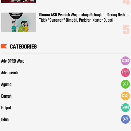
Oknum ASN Pemkab Wajo diduga Selingkuh, Sering Berbuat
Tidak "Senonoh" Dimobil, Parkiran Kantor Bupati
CATEGORIES
Adv DPRD Wajo
(248)
Adv.daerah
(797)
Agama
(41)
Daerah
(255)
Halpol
(266)
Iklan
(47)