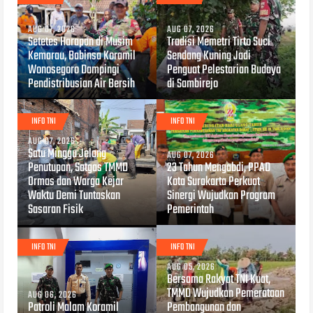
AUG 07, 2026
AUG 07, 2026
Setetes Harapan di Musim
Tradisi Memetri Tirto Suci
Kemarau, Babinsa Koramil
Sendang Kuning Jadi
Wonosegoro Dampingi
Penguat Pelestarian Budaya
Pendistribusian Air Bersih
di Sambirejo
INFO TNI
INFO TNI
AUG 07, 2026
Satu Minggu Jelang
AUG 07, 2026
Penutupan, Satgas TMMD
23 Tahun Mengabdi, PPAD
Ormas dan Warga Kejar
Kota Surakarta Perkuat
Waktu Demi Tuntaskan
Sinergi Wujudkan Program
Sasaran Fisik
Pemerintah
INFO TNI
INFO TNI
AUG 05, 2026
Bersama Rakyat TNI Kuat,
TMMD Wujudkan Pemerataan
AUG 06, 2026
Patroli Malam Koramil
Pembangunan dan