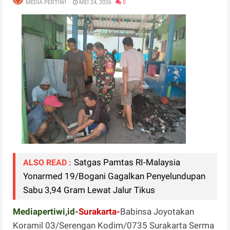
MEDIA PERTIWI
MEI 24, 2026
0
Satgas Pamtas RI-Malaysia
ALSO READ :
Yonarmed 19/Bogani Gagalkan Penyelundupan
Sabu 3,94 Gram Lewat Jalur Tikus
Mediapertiwi,id-
Surakarta-
Babinsa Joyotakan
Koramil 03/Serengan Kodim/0735 Surakarta Serma