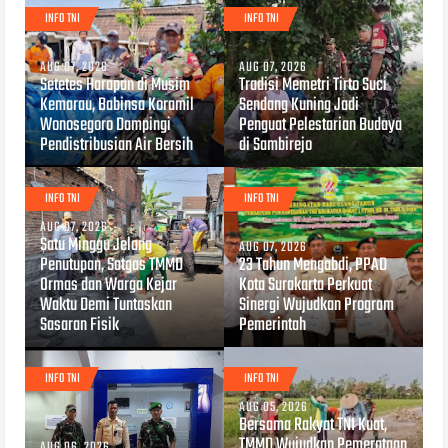
INFO TNI
INFO TNI
AUG 07, 2026
AUG 07, 2026
Setetes Harapan di Musim
Tradisi Memetri Tirto Suci
Kemarau, Babinsa Koramil
Sendang Kuning Jadi
Wonosegoro Dampingi
Penguat Pelestarian Budaya
Pendistribusian Air Bersih
di Sambirejo
INFO TNI
INFO TNI
AUG 07, 2026
Satu Minggu Jelang
AUG 07, 2026
Penutupan, Satgas TMMD
23 Tahun Mengabdi, PPAD
Ormas dan Warga Kejar
Kota Surakarta Perkuat
Waktu Demi Tuntaskan
Sinergi Wujudkan Program
Sasaran Fisik
Pemerintah
INFO TNI
INFO TNI
AUG 05, 2026
Bersama Rakyat TNI Kuat,
TMMD Wujudkan Pemerataan
AUG 06, 2026