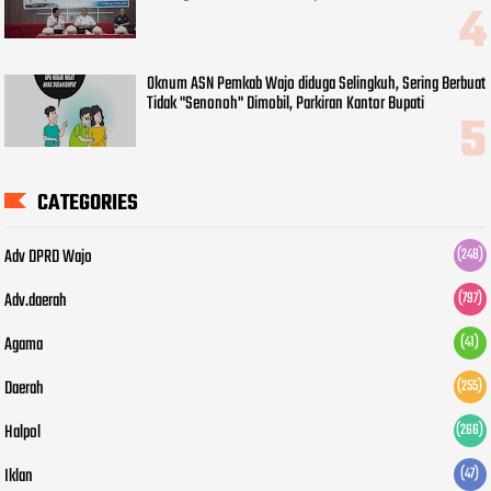
Oknum ASN Pemkab Wajo diduga Selingkuh, Sering Berbuat
Tidak "Senonoh" Dimobil, Parkiran Kantor Bupati
CATEGORIES
Adv DPRD Wajo
(248)
Adv.daerah
(797)
Agama
(41)
Daerah
(255)
Halpol
(266)
Iklan
(47)