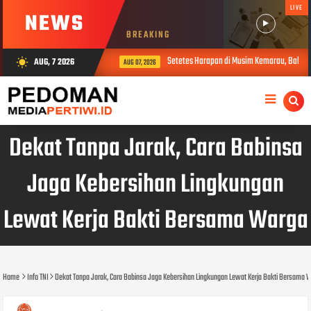
LIVE
NEWS
BREAKING
Setetes Harapan di Musim Kemarau, Babinsa
AUG, 7 2026
wb_sunny
AUG 07, 2026
Dekat Tanpa Jarak, Cara Babinsa
Jaga Kebersihan Lingkungan
Lewat Kerja Bakti Bersama Warga
Home
Info TNI
Dekat Tanpa Jarak, Cara Babinsa Jaga Kebersihan Lingkungan Lewat Kerja Bakti Bersama 