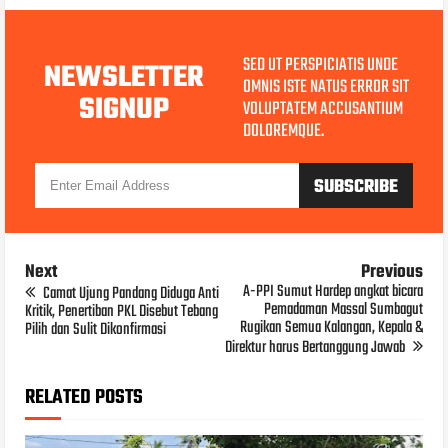
SED UT PERSPICIATIS UNDE
NEWSLETTER
OMNIS ISTE NATUS ERROR SIT
SIGNUP
VOLUPTATEM ACCUSANTIUM
DOLOREMQUE.
Next
Previous
A-PPI Sumut Hardep angkat bicara
Camat Ujung Pandang Diduga Anti
Pemadaman Massal Sumbagut
Kritik, Penertiban PKL Disebut Tebang
Rugikan Semua Kalangan, Kepala &
Pilih dan Sulit Dikonfirmasi
Direktur harus Bertanggung Jawab
RELATED POSTS