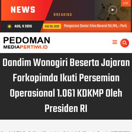
LIVE
NEWS
BREAKING
Pengacara Senior Erles Rareral SH,MH,.: Perlu Evaluasi
AUG, 9 2026
wb_sunny
AUG 08, 2026
Dandim Wonogiri Beserta Jajaran
Forkopimda Ikuti Persemian
Operasional 1.061 KDKMP Oleh
Presiden RI