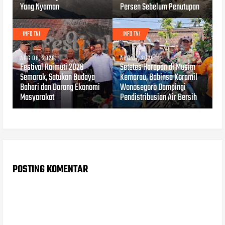
Yang Nyaman
Persen Sebelum Penutupan
INFO TNI
INFO TNI
AUG 08, 2026
AUG 07, 2026
Festival Raimuti 2026
Setetes Harapan di Musim
Semarak, Satukan Budaya
Kemarau, Babinsa Koramil
Bahari dan Dorong Ekonomi
Wonosegoro Dampingi
Masyarakat
Pendistribusian Air Bersih
POSTING KOMENTAR