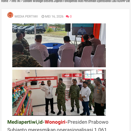
Home
Info TNI
Dandim Wonogiri Beserta Jajaran Forkopimda Ikuti Persemian Operasional 1.061 KDKMP Oleh
MEDIA PERTIWI
MEI 16, 2026
0
Mediapertiwi,id-
Wonogiri-
Presiden Prabowo
Subianto meresmikan operasionalisasi 1.061