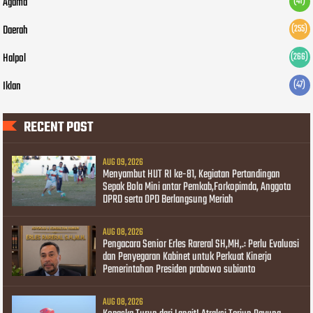
Agama
(41)
Daerah
(255)
Halpol
(266)
Iklan
(47)
RECENT POST
AUG 09, 2026
Menyambut HUT RI ke-81, Kegiatan Pertandingan
Sepak Bola Mini antar Pemkab,Forkopimda, Anggota
DPRD serta OPD Berlangsung Meriah
AUG 08, 2026
Pengacara Senior Erles Rareral SH,MH,.: Perlu Evaluasi
dan Penyegaran Kabinet untuk Perkuat Kinerja
Pemerintahan Presiden prabowo subianto
AUG 08, 2026