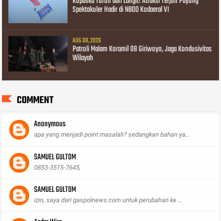
Kopaska Turun dari Langit! Atraksi Terjun Payung
Spektakuler Hadir di NBOD Kodaeral VI
AUG 08, 2026
Patroli Malam Koramil 08 Giriwoyo, Jaga Kondusivitas
Wilayah
COMMENT
Anonymous
apa yang menjadi point masalah? sedangkan bahan ya...
SAMUEL GULTOM
0853-3515-7645,
SAMUEL GULTOM
izin, saya dari gaspolnews.com untuk perubahan ke ...