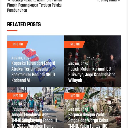
GerCep,Kasat Reskrim Iptu Fahrul
Posting Lama
Pimpin Penangkapan Terduga Pelaku
Pembunuhan
RELATED POSTS
INFO TNI
INFO TNI
AUG 08, 2026
Kopaska Turun dari Langit!
AUG 08, 2026
Atraksi Terjun Payung
Patroli Malam Koramil 08
Spektakuler Hadir di NBOD
Giriwoyo, Jaga Kondusivitas
Kodaeral VI
Wilayah
INFO TNI
INFO TNI
AUG 08, 2026
Pegangan dan Sentuhan
AUG 08, 2026
Tangan Membawa Asa,
Berpacu dengan Waktu!
TMMD Sengkuyung Tahap III
Satgas dan Warga Kebut
TA. 2026 Wujudkan Hunian
TMMD, Yakin Tuntas 100