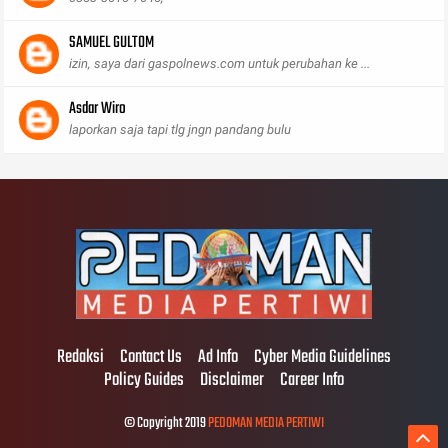
SAMUEL GULTOM
izin, saya dari gaspolnews.com untuk perubahan ke ...
Asdar Wiro
laporkan saja tapi tlg jngn pandang bulu
Redaksi
Contact Us
Ad Info
Cyber Media Guidelines
Policy Guides
Disclaimer
Career Info
© Copyright 2019
PEDOMAN MEDIA PERTIWI