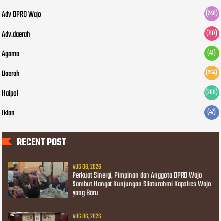
Adv DPRD Wajo
(248)
Adv.daerah
(797)
Agama
(41)
Daerah
(254)
Halpol
(266)
Iklan
(47)
RECENT POST
AUG 06, 2026
Perkuat Sinergi, Pimpinan dan Anggota DPRD Wajo
Sambut Hangat Kunjungan Silaturahmi Kapolres Wajo
yang Baru
AUG 06, 2026