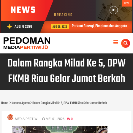
LIVE
NEWS
BREAKING
Perkuat Sinergi, Pimpinan dan Anggota DPRD
AUG, 6 2026
wb_sunny
AUG 06, 2026
Dalam Rangka Milad Ke 5, DPW
FKMB Riau Gelar Jumat Berkah
Home
Nuansa Agama
Dalam Rangka Milad Ke 5, DPW FKMB Riau Gelar Jumat Berkah
MEDIA PERTIWI
MEI 01, 2026
0