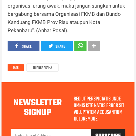
organisasi urang awak, maka jangan sungkan untuk
bergabung bersama Organisasi FKMB dan Bundo
Kanduang FKMB Prov.Riau ataupun Kota
Pekanbaru". (Anhar Rosal).
SHARE
SHARE
TAGS
NUANSA AGAMA
SED UT PERSPICIATIS UNDE
NEWSLETTER
OMNIS ISTE NATUS ERROR SIT
SIGNUP
VOLUPTATEM ACCUSANTIUM
DOLOREMQUE.