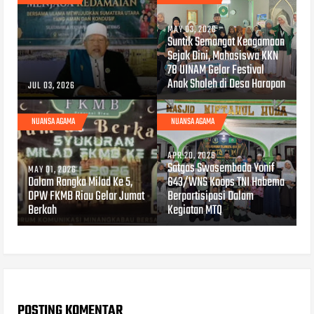
MAY 03, 2026
Suntik Semangat Keagamaan
Sejak Dini, Mahasiswa KKN
78 UINAM Gelar Festival
Anak Sholeh di Desa Harapan
JUL 03, 2026
NUANSA AGAMA
NUANSA AGAMA
APR 20, 2026
Satgas Swasembada Yonif
MAY 01, 2026
Dalam Rangka Milad Ke 5,
643/WNS Koops TNI Habema
DPW FKMB Riau Gelar Jumat
Berpartisipasi Dalam
Berkah
Kegiatan MTQ
POSTING KOMENTAR