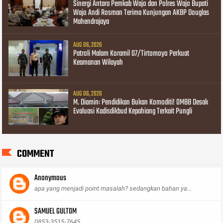
Sinergi Antara Pemkab Wajo dan Polres Wajo Bupati
Wajo Andi Rosman Terima Kunjungan AKBP Douglas
Mahendrajaya
AUG 06, 2026
Patroli Malam Koramil 07/Tirtomoyo Perkuat
Keamanan Wilayah
AUG 06, 2026
M. Diamin: Pendidikan Bukan Komoditi! OMBB Desak
Evaluasi Kadisdikbud Kepahiang Terkait Pungli
COMMENT
Anonymous
apa yang menjadi point masalah? sedangkan bahan ya...
SAMUEL GULTOM
0853-3515-7645,