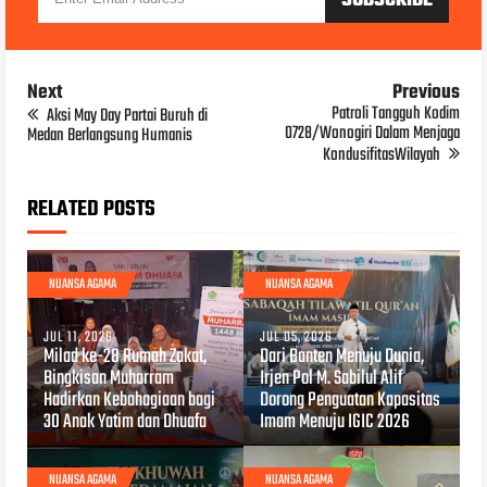
Next
Previous
Patroli Tangguh Kodim
Aksi May Day Partai Buruh di
0728/Wonogiri Dalam Menjaga
Medan Berlangsung Humanis
KondusifitasWilayah
RELATED POSTS
NUANSA AGAMA
NUANSA AGAMA
JUL 11, 2026
JUL 05, 2026
Milad ke-28 Rumah Zakat,
Dari Banten Menuju Dunia,
Bingkisan Muharram
Irjen Pol M. Sabilul Alif
Hadirkan Kebahagiaan bagi
Dorong Penguatan Kapasitas
30 Anak Yatim dan Dhuafa
Imam Menuju IGIC 2026
NUANSA AGAMA
NUANSA AGAMA