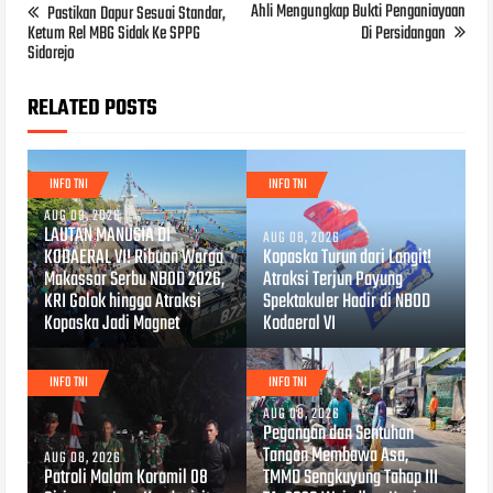
Ahli Mengungkap Bukti Penganiayaan
Pastikan Dapur Sesuai Standar,
Ketum Rel MBG Sidak Ke SPPG
Di Persidangan
Sidorejo
RELATED POSTS
INFO TNI
INFO TNI
AUG 09, 2026
LAUTAN MANUSIA DI
AUG 08, 2026
KODAERAL VI! Ribuan Warga
Kopaska Turun dari Langit!
Makassar Serbu NBOD 2026,
Atraksi Terjun Payung
KRI Golok hingga Atraksi
Spektakuler Hadir di NBOD
Kopaska Jadi Magnet
Kodaeral VI
INFO TNI
INFO TNI
AUG 08, 2026
Pegangan dan Sentuhan
Tangan Membawa Asa,
AUG 08, 2026
Patroli Malam Koramil 08
TMMD Sengkuyung Tahap III