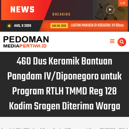
LIVE
NEWS
BREAKING
LAUTAN MANUSIA DI KODAERAL VI! Ribuan Wa
AUG, 9 2026
wb_sunny
AUG 09, 2026
460 Dus Keramik Bantuan
Pangdam IV/Diponegoro untuk
Program RTLH TMMD Reg 128
Kodim Sragen Diterima Warga