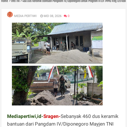
Home
Info TNI
460 Dus Keramik Bantuan Pangdam IV/Diponegoro untuk Program RTLH TMMD Reg 128 Kodi
MEDIA PERTIWI
MEI 08, 2026
0
Mediapertiwi,id-
Sragen-
Sebanyak 460 dus keramik
bantuan dari Pangdam IV/Diponegoro Mayjen TNI