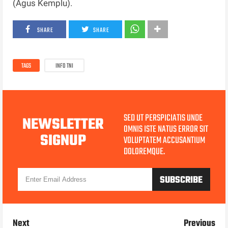
(Agus Kemplu).
SHARE
SHARE
TAGS
INFO TNI
SED UT PERSPICIATIS UNDE
NEWSLETTER
OMNIS ISTE NATUS ERROR SIT
SIGNUP
VOLUPTATEM ACCUSANTIUM
DOLOREMQUE.
Next
Previous