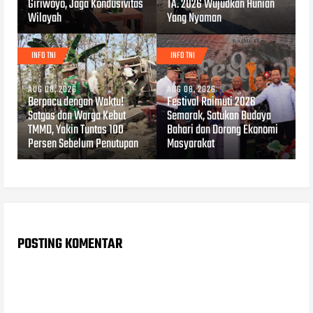
Giriwoyo, Jaga Kondusivitas
TA. 2026 Wujudkan Hunian
Wilayah
Yang Nyaman
INFO TNI
INFO TNI
AUG 08, 2026
AUG 08, 2026
Berpacu dengan Waktu!
Festival Raimuti 2026
Satgas dan Warga Kebut
Semarak, Satukan Budaya
TMMD, Yakin Tuntas 100
Bahari dan Dorong Ekonomi
Persen Sebelum Penutupan
Masyarakat
POSTING KOMENTAR