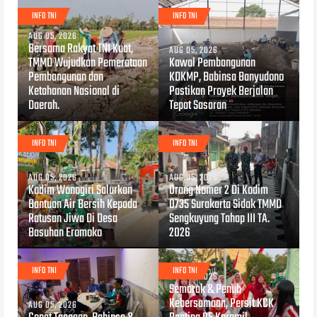
INFO TNI
INFO TNI
AUG 05, 2026
Bersama Rakyat TNI Kuat,
AUG 05, 2026
TMMD Wujudkan Pemerataan
Kawal Pembangunan
Pembangunan dan
KDKMP, Babinsa Banyudono
Ketahanan Nasional di
Pastikan Proyek Berjalan
Daerah.
Tepat Sasaran
INFO TNI
INFO TNI
AUG 05, 2026
AUG 05, 2026
Kodim Wonogiri Salurkan
Orang Nomer 2 Di Kodim
Bantuan Air Bersih Kepada
0735 Surakarta Sidak TMMD
Ratusan Jiwa Di Desa
Sengkuyung Tahap III TA.
Basuhan Eromoko
2026
INFO TNI
INFO TNI
AUG 05, 2026
Semarak & Penuh
Kebersamaan, Persit KCK
AUG 05, 2026