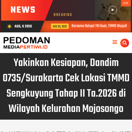
LIVE
NEWS
BREAKING
Bersama Rakyat TNI Kuat, TMMD Wujudkan 
AUG, 6 2026
wb_sunny
AUG 05, 2026
Yakinkan Kesiapan, Dandim
0735/Surakarta Cek Lokasi TMMD
Sengkuyung Tahap II Ta.2026 di
Wilayah Kelurahan Mojosongo