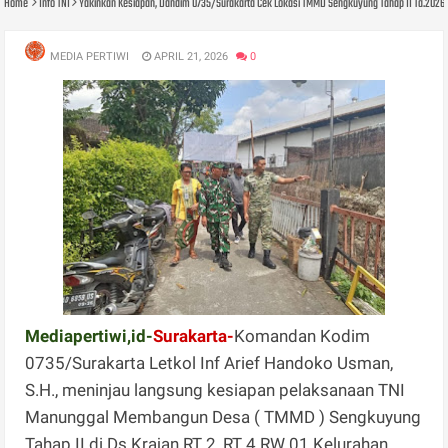
Home
Info TNI
Yakinkan Kesiapan, Dandim 0735/Surakarta Cek Lokasi TMMD Sengkuyung Tahap II Ta.2026 
MEDIA PERTIWI
APRIL 21, 2026
0
Mediapertiwi,id-
Surakarta-
Komandan Kodim
0735/Surakarta Letkol Inf Arief Handoko Usman,
S.H., meninjau langsung kesiapan pelaksanaan TNI
Manunggal Membangun Desa ( TMMD ) Sengkuyung
Tahap II di Ds Krajan RT 2, RT 4 RW 01 Kelurahan