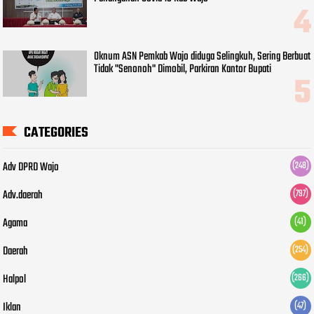
Oknum ASN Pemkab Wajo diduga Selingkuh, Sering Berbuat
Tidak "Senonoh" Dimobil, Parkiran Kantor Bupati
CATEGORIES
Adv DPRD Wajo
(248)
Adv.daerah
(797)
Agama
(41)
Daerah
(254)
Halpol
(266)
Iklan
(47)