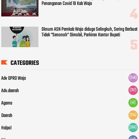
Penanganan Covid 19 Kab Wajo
Oknum ASN Pemkab Wajo diduga Selingkuh, Sering Berbuat
Tidak "Senonoh" Dimobil, Parkiran Kantor Bupati
CATEGORIES
Adv DPRD Wajo
(248)
Adv.daerah
(797)
Agama
(41)
Daerah
(254)
Halpol
(266)