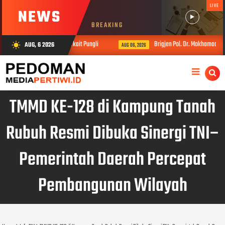
LIVE
NEWS
BREAKING
adisdikbud Kepahiang Terkait Pungli
Brigjen Pol. Dr. Mokhamad Ngajib
AUG, 6 2026
wb_sunny
AUG 06, 2026
TMMD KE-128 di Kampung Tanah
Rubuh Resmi Dibuka Sinergi TNI–
Pemerintah Daerah Percepat
Pembangunan Wilayah