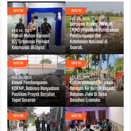
INFO TNI
INFO TNI
AUG 05, 2026
Bersama Rakyat TNI Kuat,
TMMD Wujudkan Pemerataan
AUG 06, 2026
Patroli Malam Koramil
Pembangunan dan
07/Tirtomoyo Perkuat
Ketahanan Nasional di
Keamanan Wilayah
Daerah.
INFO TNI
INFO TNI
AUG 05, 2026
AUG 05, 2026
Kawal Pembangunan
Kodim Wonogiri Salurkan
KDKMP, Babinsa Banyudono
Bantuan Air Bersih Kepada
Pastikan Proyek Berjalan
Ratusan Jiwa Di Desa
Tepat Sasaran
Basuhan Eromoko
INFO TNI
INFO TNI
AUG 05, 2026
AUG 05, 2026