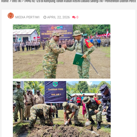
Home
Info TNI
TMMD KE-128 di Kampung Tanah Rubuh Resmi Dibuka Sinergi TNI–Pemerintah Daerah Perc
MEDIA PERTIWI
APRIL 22, 2026
0