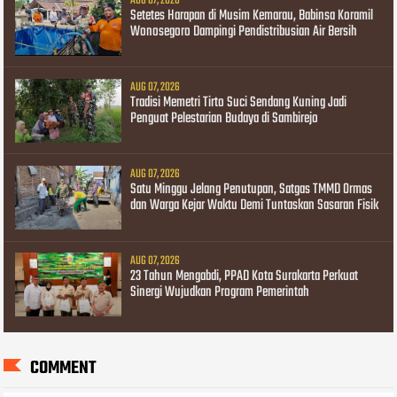
AUG 07, 2026
Setetes Harapan di Musim Kemarau, Babinsa Koramil
Wonosegoro Dampingi Pendistribusian Air Bersih
AUG 07, 2026
Tradisi Memetri Tirto Suci Sendang Kuning Jadi
Penguat Pelestarian Budaya di Sambirejo
AUG 07, 2026
Satu Minggu Jelang Penutupan, Satgas TMMD Ormas
dan Warga Kejar Waktu Demi Tuntaskan Sasaran Fisik
AUG 07, 2026
23 Tahun Mengabdi, PPAD Kota Surakarta Perkuat
Sinergi Wujudkan Program Pemerintah
COMMENT