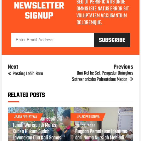
SED UT PERSPICIATIS UNDE
NEWSLETTER
OMNIS ISTE NATUS ERROR SIT
SIGNUP
VOLUPTATEM ACCUSANTIUM
DOLOREMQUE.
Next
Previous
Dari Rel ke Sel, Pengedar Diringkus
Posting Lebih Baru
Satresnarkoba Polrestabes Medan
RELATED POSTS
JUL 25, 2026
JEJAK PERISTIWA
JEJAK PERISTIWA
Dugaan Penjualan Sepihak
Tanah Warisan di Maros,
JUL 21, 2026
Kuasa Hukum Sudah
Dugaan Pemalsuan Identitas
Layangkan Dua Kali Somasi "
dari Nama Nursiah Menjadi