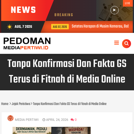
LIVE
NEWS
BREAKING
Setetes Harapan di Musim Kemarau, Babinsa K
AUG, 7 2026
wb_sunny
AUG 07, 2026
Tanpa Konfirmasi Dan Fakta GS
Terus di Fitnah di Media Online
Home
Jejak Peristiwa
Tanpa Konfirmasi Dan Fakta GS Terus di Fitnah di Media Online
MEDIA PERTIWI
APRIL 24, 2026
0