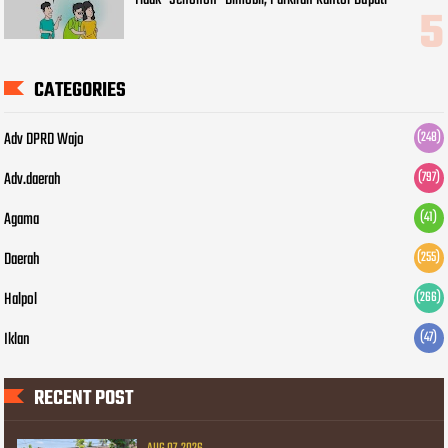
CATEGORIES
Adv DPRD Wajo
(248)
Adv.daerah
(797)
Agama
(41)
Daerah
(255)
Halpol
(266)
Iklan
(47)
RECENT POST