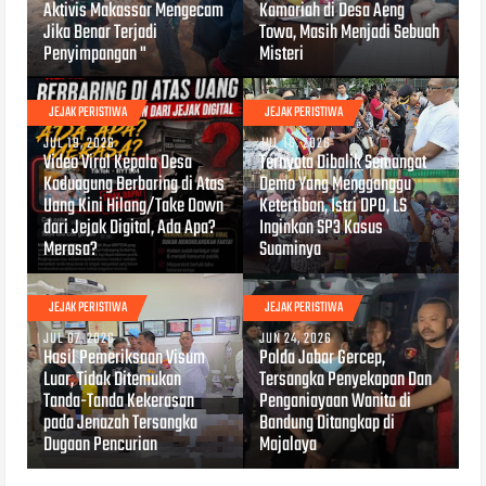
Aktivis Makassar Mengecam
Kamariah di Desa Aeng
Jika Benar Terjadi
Towa, Masih Menjadi Sebuah
Penyimpangan "
Misteri
JEJAK PERISTIWA
JEJAK PERISTIWA
JUL 19, 2026
JUL 16, 2026
Video Viral Kepala Desa
Ternyata Dibalik Semangat
Kaduagung Berbaring di Atas
Demo Yang Mengganggu
Uang Kini Hilang/Take Down
Ketertiban, Istri DPO, LS
dari Jejak Digital, Ada Apa?
Inginkan SP3 Kasus
Merasa?
Suaminya
JEJAK PERISTIWA
JEJAK PERISTIWA
JUL 07, 2026
JUN 24, 2026
Hasil Pemeriksaan Visum
Polda Jabar Gercep,
Luar, Tidak Ditemukan
Tersangka Penyekapan Dan
Tanda-Tanda Kekerasan
Penganiayaan Wanita di
pada Jenazah Tersangka
Bandung Ditangkap di
Dugaan Pencurian
Majalaya