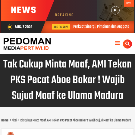
LIVE
NEWS
BREAKING
Perkuat Sinergi, Pimpinan dan Anggota DP
AUG, 7 2026
wb_sunny
AUG 06, 2026
Tak Cukup Minta Maaf, AMI Tekan
PKS Pecat Aboe Bakar ! Wajib
Sujud Maaf ke Ulama Madura
Home
Aksi
Tak Cukup Minta Maaf, AMI Tekan PKS Pecat Aboe Bakar ! Wajib Sujud Maaf ke Ulama Madura