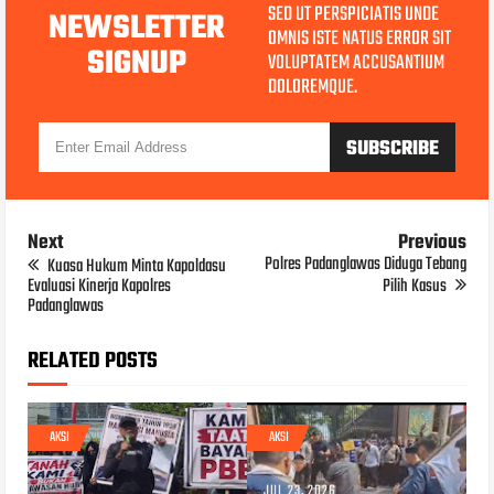
SED UT PERSPICIATIS UNDE
NEWSLETTER
OMNIS ISTE NATUS ERROR SIT
SIGNUP
VOLUPTATEM ACCUSANTIUM
DOLOREMQUE.
Next
Previous
Polres Padanglawas Diduga Tebang
Kuasa Hukum Minta Kapoldasu
Evaluasi Kinerja Kapolres
Pilih Kasus
Padanglawas
RELATED POSTS
AKSI
AKSI
JUL 23, 2026