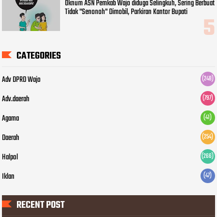
Oknum ASN Pemkab Wajo diduga Selingkuh, Sering Berbuat
Tidak "Senonoh" Dimobil, Parkiran Kantor Bupati
CATEGORIES
Adv DPRD Wajo
(248)
Adv.daerah
(797)
Agama
(41)
Daerah
(254)
Halpol
(266)
Iklan
(47)
RECENT POST