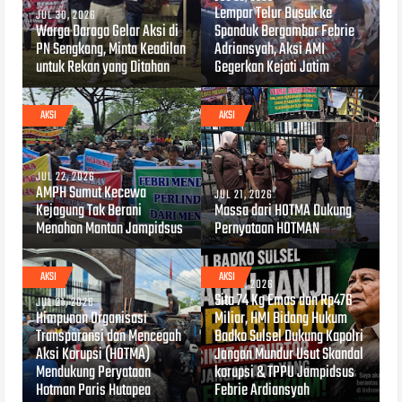
Lempar Telur Busuk ke
JUL 30, 2026
Warga Daraga Gelar Aksi di
Spanduk Bergambar Febrie
PN Sengkang, Minta Keadilan
Adriansyah, Aksi AMI
untuk Rekan yang Ditahan
Gegerkan Kejati Jatim
AKSI
AKSI
JUL 22, 2026
AMPH Sumut Kecewa
JUL 21, 2026
Kejagung Tak Berani
Massa dari HOTMA Dukung
Menahan Mantan Jampidsus
Pernyataan HOTMAN
AKSI
AKSI
JUL 10, 2026
Sita 74 Kg Emas dan Rp476
JUL 21, 2026
Himpunan Organisasi
Miliar, HMI Bidang Hukum
Transparansi dan Mencegah
Badko Sulsel Dukung Kapolri
Aksi Korupsi (HOTMA)
Jangan Mundur Usut Skandal
Mendukung Peryataan
korupsi & TPPU Jampidsus
Hotman Paris Hutapea
Febrie Ardiansyah