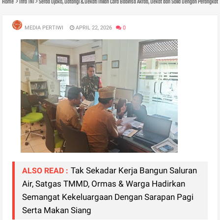
Home
Info TNI
Serda Djoko, Datangi & Dekati Inilah Cara Babinsa Akrab, Dekat dan Solid Dengan Perangkat
MEDIA PERTIWI
APRIL 22, 2026
0
Tak Sekadar Kerja Bangun Saluran
ALSO READ :
Air, Satgas TMMD, Ormas & Warga Hadirkan
Semangat Kekeluargaan Dengan Sarapan Pagi
Serta Makan Siang