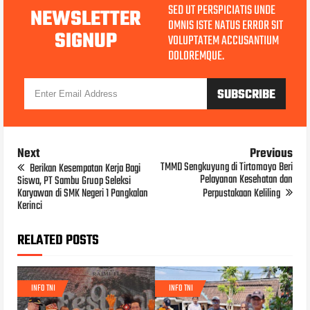
SED UT PERSPICIATIS UNDE
NEWSLETTER
OMNIS ISTE NATUS ERROR SIT
SIGNUP
VOLUPTATEM ACCUSANTIUM
DOLOREMQUE.
Next
Previous
TMMD Sengkuyung di Tirtomoyo Beri
Berikan Kesempatan Kerja Bagi
Pelayanan Kesehatan dan
Siswa, PT Sambu Gruop Seleksi
Karyawan di SMK Negeri 1 Pangkalan
Perpustakaan Keliling
Kerinci
RELATED POSTS
INFO TNI
INFO TNI