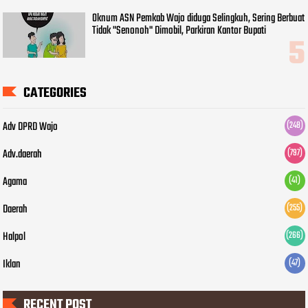
Oknum ASN Pemkab Wajo diduga Selingkuh, Sering Berbuat
Tidak "Senonoh" Dimobil, Parkiran Kantor Bupati
CATEGORIES
Adv DPRD Wajo
(248)
Adv.daerah
(797)
Agama
(41)
Daerah
(255)
Halpol
(266)
Iklan
(47)
RECENT POST