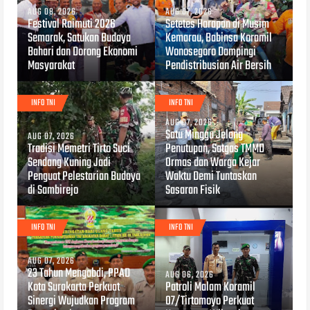
AUG 08, 2026
AUG 07, 2026
Festival Raimuti 2026
Setetes Harapan di Musim
Semarak, Satukan Budaya
Kemarau, Babinsa Koramil
Bahari dan Dorong Ekonomi
Wonosegoro Dampingi
Masyarakat
Pendistribusian Air Bersih
INFO TNI
INFO TNI
AUG 07, 2026
Satu Minggu Jelang
AUG 07, 2026
Tradisi Memetri Tirto Suci
Penutupan, Satgas TMMD
Sendang Kuning Jadi
Ormas dan Warga Kejar
Penguat Pelestarian Budaya
Waktu Demi Tuntaskan
di Sambirejo
Sasaran Fisik
INFO TNI
INFO TNI
AUG 07, 2026
23 Tahun Mengabdi, PPAD
AUG 06, 2026
Kota Surakarta Perkuat
Patroli Malam Koramil
Sinergi Wujudkan Program
07/Tirtomoyo Perkuat